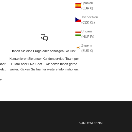
Spanien
(EUR €)
Tschechien
(CZK Kč)
Ungarn
(HUF Ft)
Zypern
(EUR €)
Haben Sie eine Frage oder benötigen Sie Hilfe?
Kontaktieren Sie unser Kundenservice-Team per
aber.
E-Mail oder Live-Chat – wir helfen Ihnen gerne
etzt
weiter
. Klicken Sie hier für weitere Informationen.
n*
KUNDENDIENST