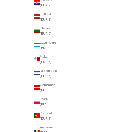
(EUR €)
Lettland
(EUR €)
Litauen
(EUR €)
Luxemburg
(EUR €)
Malta
(EUR €)
Niederlande
(EUR €)
Österreich
(EUR €)
Polen
(PLN zł)
Portugal
(EUR €)
Rumänien