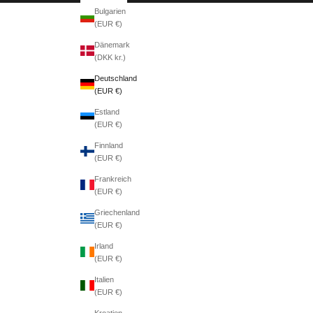
Bulgarien
(EUR €)
Dänemark
(DKK kr.)
Deutschland
(EUR €)
Estland
(EUR €)
Finnland
(EUR €)
Frankreich
(EUR €)
Griechenland
(EUR €)
Irland
(EUR €)
Italien
(EUR €)
Kroatien