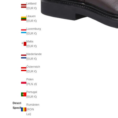
Lettland
(EUR €)
Litauen
(EUR €)
Luxemburg
(EUR €)
Malta
(EUR €)
Niederlande
(EUR €)
Österreich
(EUR €)
Polen
(PLN zł)
Portugal
(EUR €)
Description
Rumänien
Specifications
(RON
Lei)