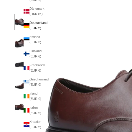
Dänemark
(DKK kr.)
Deutschland
(EUR €)
Estland
(EUR €)
Finnland
(EUR €)
Frankreich
(EUR €)
Griechenland
(EUR €)
Irland
(EUR €)
Italien
(EUR €)
Kroatien
(EUR €)