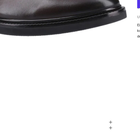
U
U
E
k
d