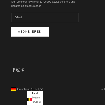
Sign up to our newsletter to receive exclusive offers and
updates on latest releases
ABONNIEREN
Deutschland (EUR €)
© 
Land
Belgien
(EUR €)