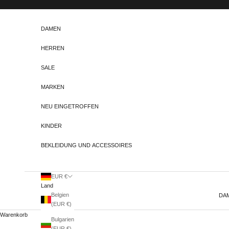
Zum Inhalt springen
DAMEN
HERREN
SALE
MARKEN
NEU EINGETROFFEN
KINDER
BEKLEIDUNG UND ACCESSOIRES
EUR €
Land
Belgien
DA
(EUR €)
Warenkorb
Bulgarien
(EUR €)