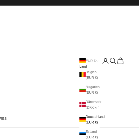
Anmelden
Suchen
Warenkorb
EUR €
Land
Belgien
(EUR €)
Bulgarien
(EUR €)
Dänemark
(DKK kr.)
Deutschland
IRES
(EUR €)
Estland
(EUR €)