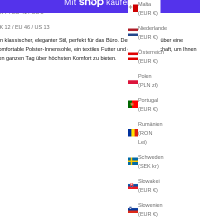
Malta
K 7 / EU 41 / US 8
(EUR €)
Weitere Bezahlmöglichkeiten
K 12 / EU 46 / US 13
Niederlande
(EUR €)
in klassischer, eleganter Stil, perfekt für das Büro. Der Kye verfügt über eine
omfortable Polster-Innensohle, ein textiles Futter und einen Lederschaft, um Ihnen
Österreich
en ganzen Tag über höchsten Komfort zu bieten.
(EUR €)
Polen
(PLN zł)
Portugal
(EUR €)
Rumänien
(RON
Lei)
Schweden
(SEK kr)
Slowakei
(EUR €)
Slowenien
(EUR €)