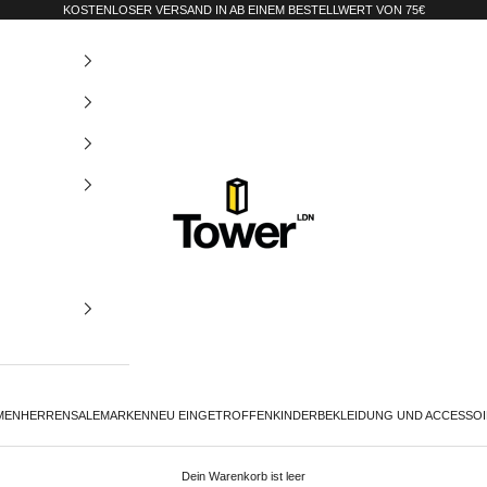
KOSTENLOSER VERSAND IN AB EINEM BESTELLWERT VON 75€
Tower-London.De
MEN
HERREN
SALE
MARKEN
NEU EINGETROFFEN
KINDER
BEKLEIDUNG UND ACCESSO
Dein Warenkorb ist leer