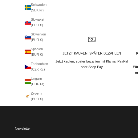
Schweden
(SEK kr)
Slowakei
(EUR €)
Slowenien
(EUR €)
Spanien
JETZT KAUFEN, SPÄTER BEZAHLEN
(EUR €)
Jetzt kaufen, später bezahlen mit Klarna, PayPal
Tschechien
oder Shop Pay
Für
(CZK Kč)
m
Ungarn
(HUF Ft)
Zypern
(EUR €)
Newsletter