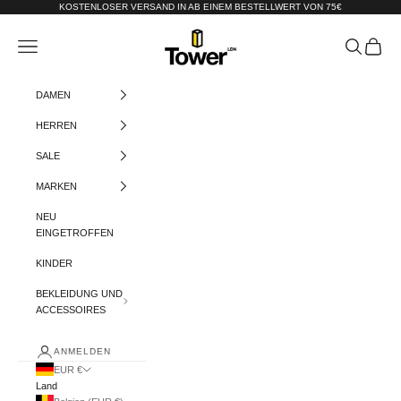
Zum Inhalt springen
KOSTENLOSER VERSAND IN AB EINEM BESTELLWERT VON 75€
Tower-London.De
Menü
Suchen
Warenko
DAMEN
HERREN
SALE
MARKEN
NEU
EINGETROFFEN
KINDER
BEKLEIDUNG UND
ACCESSOIRES
ANMELDEN
EUR €
Land