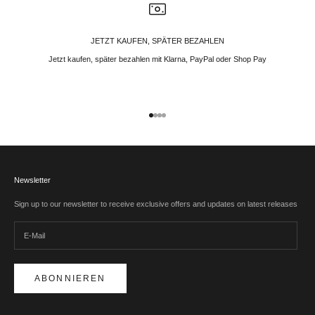
JETZT KAUFEN, SPÄTER BEZAHLEN
Jetzt kaufen, später bezahlen mit Klarna, PayPal oder Shop Pay
Gehe zu Element 1
Gehe zu Element 2
Gehe zu Element 3
Gehe zu Element 4
Newsletter
Sign up to our newsletter to receive exclusive offers and updates on latest releases
ABONNIEREN