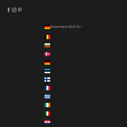
Deutschland (EUR €)
Land
Belgien (EUR €)
Bulgarien (EUR €)
Dänemark (DKK kr.)
Deutschland (EUR €)
Estland (EUR €)
Finnland (EUR €)
Frankreich (EUR €)
Griechenland (EUR €)
Irland (EUR €)
Italien (EUR €)
Kroatien (EUR €)