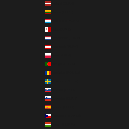
Lettland (EUR €)
Litauen (EUR €)
Luxemburg (EUR €)
Malta (EUR €)
Niederlande (EUR €)
Österreich (EUR €)
Polen (PLN zł)
Portugal (EUR €)
Rumänien (RON Lei)
Schweden (SEK kr)
Slowakei (EUR €)
Slowenien (EUR €)
Spanien (EUR €)
Tschechien (CZK Kč)
Ungarn (HUF Ft)