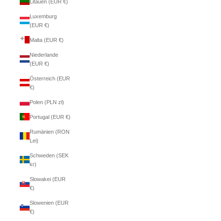
Litauen (EUR €)
Luxemburg
(EUR €)
Malta (EUR €)
Niederlande
(EUR €)
Österreich (EUR
€)
Polen (PLN zł)
Portugal (EUR €)
Rumänien (RON
Lei)
Schweden (SEK
kr)
Slowakei (EUR
€)
Slowenien (EUR
€)