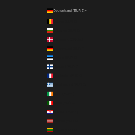
Deutschland (EUR €)
Land
Belgien (EUR €)
Bulgarien (EUR €)
Dänemark (DKK kr.)
Deutschland (EUR €)
Estland (EUR €)
Finnland (EUR €)
Frankreich (EUR €)
Griechenland (EUR €)
Irland (EUR €)
Italien (EUR €)
Kroatien (EUR €)
Lettland (EUR €)
Litauen (EUR €)