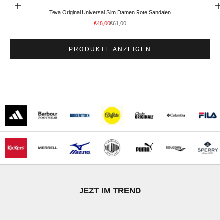
Optionen auswählen
Gehe zu Element
Teva Original Universal Slim Damen Rote Sandalen
Angebot
Regulärer Preis
€48,00
€61,00
PRODUKTE ANZEIGEN
STÖBERN
JEZT IM TREND