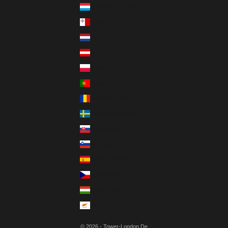
Luxemburg (EUR €)
Malta (EUR €)
Niederlande (EUR €)
Österreich (EUR €)
Polen (PLN zł)
Portugal (EUR €)
Rumänien (RON Lei)
Schweden (SEK kr)
Slowakei (EUR €)
Slowenien (EUR €)
Spanien (EUR €)
Tschechien (CZK Kč)
Ungarn (HUF Ft)
Zypern (EUR €)
© 2026 - Tower-London.De