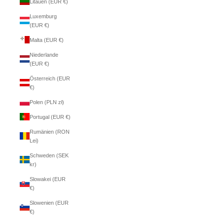
Litauen (EUR €)
Luxemburg
(EUR €)
Malta (EUR €)
Niederlande
(EUR €)
Österreich (EUR
€)
Polen (PLN zł)
Portugal (EUR €)
Rumänien (RON
Lei)
Schweden (SEK
kr)
Slowakei (EUR
€)
Slowenien (EUR
€)