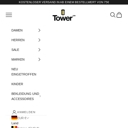
Zum Inhalt springen
KOSTENLOSER VERSAND IN AB EINEM BESTELLWERT VON 75€
Tower-London.De
Menü
Suchen
Warenko
DAMEN
HERREN
SALE
MARKEN
NEU
EINGETROFFEN
KINDER
BEKLEIDUNG UND
ACCESSOIRES
ANMELDEN
EUR €
Land