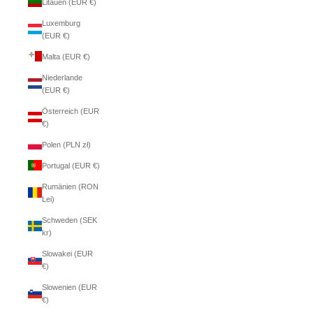
Litauen (EUR €)
Luxemburg
(EUR €)
Malta (EUR €)
Niederlande
(EUR €)
Österreich (EUR
€)
Polen (PLN zł)
Portugal (EUR €)
Rumänien (RON
Lei)
Schweden (SEK
kr)
Slowakei (EUR
€)
Slowenien (EUR
€)