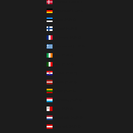
Dänemark (DKK kr.)
Deutschland (EUR €)
Estland (EUR €)
Finnland (EUR €)
Frankreich (EUR €)
Griechenland (EUR €)
Irland (EUR €)
Italien (EUR €)
Kroatien (EUR €)
Lettland (EUR €)
Litauen (EUR €)
Luxemburg (EUR €)
Malta (EUR €)
Niederlande (EUR €)
Österreich (EUR €)