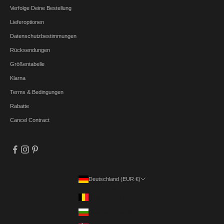
Verfolge Deine Bestellung
Lieferoptionen
Datenschutzbestimmungen
Rücksendungen
Größentabelle
Klarna
Terms & Bedingungen
Rabatte
Cancel Contract
Deutschland (EUR €)
Land
Belgien (EUR €)
Bulgarien (EUR €)