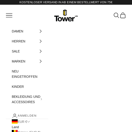
Zum Inhalt springen
KOSTENLOSER VERSAND IN AB EINEM BESTELLWERT VON 75€
Tower-London.De
Menü
Suchen
Warenko
DAMEN
HERREN
SALE
MARKEN
NEU
EINGETROFFEN
KINDER
BEKLEIDUNG UND
ACCESSOIRES
ANMELDEN
EUR €
Land