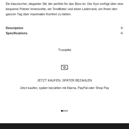
Ein klassischer, eleganter Stil, der perfekt für das Büro ist. Der Kye verfügt über eine
bequeme Polster-Innensohle, ein Textilfutter und einen Lederrand, um Ihnen den
ganzen Tag über maximalen Komfort zu bieten.
Description
Specifications
Trustpilot
JETZT KAUFEN, SPÄTER BEZAHLEN
Jetzt kaufen, später bezahlen mit Klarna, PayPal oder Shop Pay
Gehe zu Element 1
Gehe zu Element 2
Gehe zu Element 3
Gehe zu Element 4