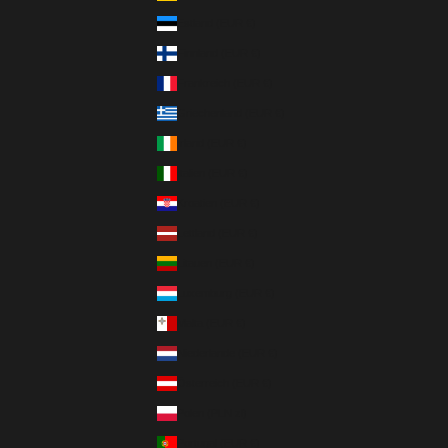
Estland (EUR €)
Finnland (EUR €)
Frankreich (EUR €)
Griechenland (EUR €)
Irland (EUR €)
Italien (EUR €)
Kroatien (EUR €)
Lettland (EUR €)
Litauen (EUR €)
Luxemburg (EUR €)
Malta (EUR €)
Niederlande (EUR €)
Österreich (EUR €)
Polen (PLN zł)
Portugal (EUR €)