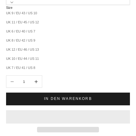
Size
UK 9 / EU 43 / US 10
UK 11 / EU 45 / US 12
UK 6 / EU 40 / US 7
UK 8 / EU 42 / US 9
UK 12 / EU 46 / US 13
UK 10 / EU 44 / US 11
UK 7 / EU 41 / US 8
Anzahl verringern
Anzahl erhöhen
IN DEN WARENKORB