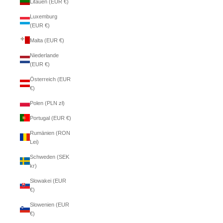
Litauen (EUR €)
Luxemburg
(EUR €)
Malta (EUR €)
Niederlande
(EUR €)
Österreich (EUR
€)
Polen (PLN zł)
Portugal (EUR €)
Rumänien (RON
Lei)
Schweden (SEK
kr)
Slowakei (EUR
€)
Slowenien (EUR
€)