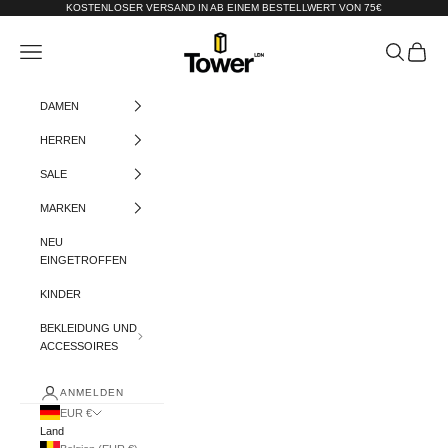
Zum Inhalt springen
KOSTENLOSER VERSAND IN AB EINEM BESTELLWERT VON 75€
Tower-London.De
Menü
Suchen
Warenko
DAMEN
HERREN
SALE
MARKEN
NEU
EINGETROFFEN
KINDER
BEKLEIDUNG UND
ACCESSOIRES
ANMELDEN
EUR €
Land