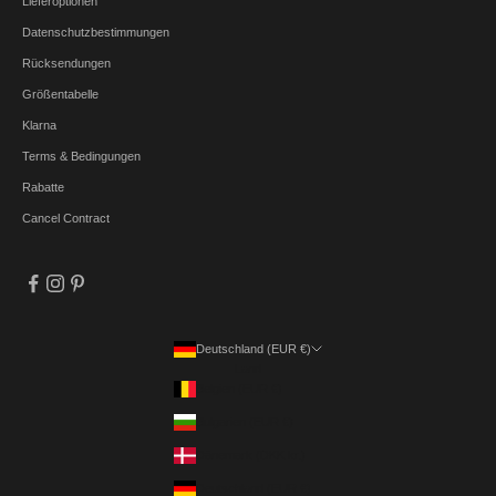
Lieferoptionen
Datenschutzbestimmungen
Rücksendungen
Größentabelle
Klarna
Terms & Bedingungen
Rabatte
Cancel Contract
Deutschland (EUR €)
Land
Belgien (EUR €)
Bulgarien (EUR €)
Dänemark (DKK kr.)
Deutschland (EUR €)