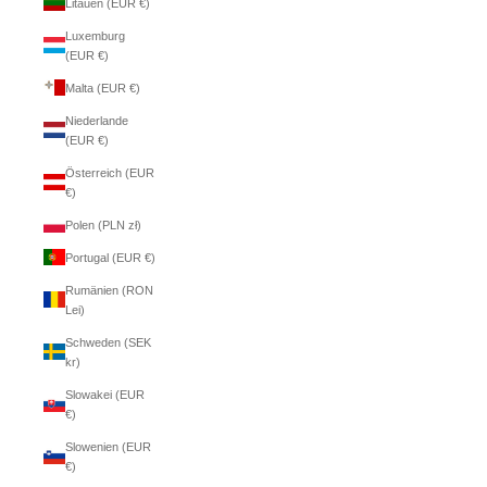
Litauen (EUR €)
Luxemburg
(EUR €)
Malta (EUR €)
Niederlande
(EUR €)
Österreich (EUR
€)
Polen (PLN zł)
Portugal (EUR €)
Rumänien (RON
Lei)
Schweden (SEK
kr)
Slowakei (EUR
€)
Slowenien (EUR
€)