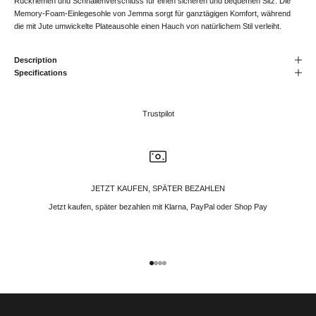
Rückriemen und Schnallenverschluss für einen sicheren und bequemen Sitz. Die
Memory-Foam-Einlegesohle von Jemma sorgt für ganztägigen Komfort, während
die mit Jute umwickelte Plateausohle einen Hauch von natürlichem Stil verleiht.
Description
Specifications
Trustpilot
JETZT KAUFEN, SPÄTER BEZAHLEN
Jetzt kaufen, später bezahlen mit Klarna, PayPal oder Shop Pay
Gehe zu Element 1
Gehe zu Element 2
Gehe zu Element 3
Gehe zu Element 4