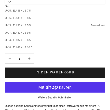
Size
UK 5 / EU 38 / US 7.5
UK 6 / EU 39 / US 8.5
UK 3 / EU 36 / US 5.5
Ausverkauft
UK 7 / EU 40 / US 9.5
UK 4 / EU 37 / US 6.5
UK 8 / EU 41 / US 10.5
Anzahl verringern
Anzahl erhöhen
IN DEN WARENKORB
Weitere Bezahlmöglichkeiten
Dieses schicke Sandalenmodell verfügt über einen Raffiavorschuh mit einem PU-