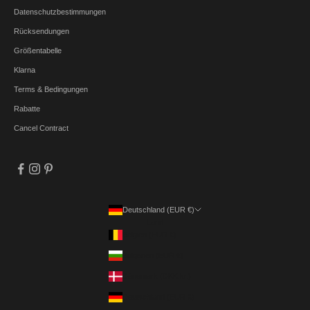
Datenschutzbestimmungen
Rücksendungen
Größentabelle
Klarna
Terms & Bedingungen
Rabatte
Cancel Contract
Deutschland (EUR €)
Land
Belgien (EUR €)
Bulgarien (EUR €)
Dänemark (DKK kr.)
Deutschland (EUR €)