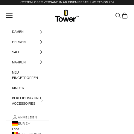
Zum Inhalt springen
KOSTENLOSER VERSAND IN AB EINEM BESTELLWERT VON 75€
Tower-London.De
Menü
Suchen
Warenko
DAMEN
HERREN
SALE
MARKEN
NEU
EINGETROFFEN
KINDER
BEKLEIDUNG UND
ACCESSOIRES
ANMELDEN
EUR €
Land