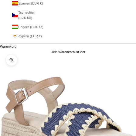
Spanien (EUR €)
Tschechien
(CZK Kč)
Ungarn (HUF Ft)
Zypern (EUR €)
Warenkorb
Dein Warenkorb ist leer
Bild vergrößern