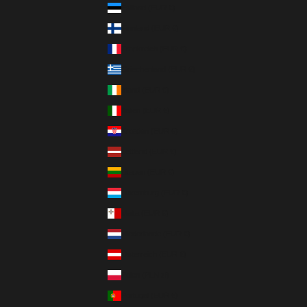
Estland (EUR €)
Finnland (EUR €)
Frankreich (EUR €)
Griechenland (EUR €)
Irland (EUR €)
Italien (EUR €)
Kroatien (EUR €)
Lettland (EUR €)
Litauen (EUR €)
Luxemburg (EUR €)
Malta (EUR €)
Niederlande (EUR €)
Österreich (EUR €)
Polen (PLN zł)
Portugal (EUR €)