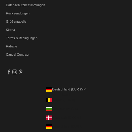
Datenschutzbestimmungen
Rücksendungen
Größentabelle
Klarna
Terms & Bedingungen
Rabatte
Cancel Contract
Deutschland (EUR €)
Land
Belgien (EUR €)
Bulgarien (EUR €)
Dänemark (DKK kr.)
Deutschland (EUR €)