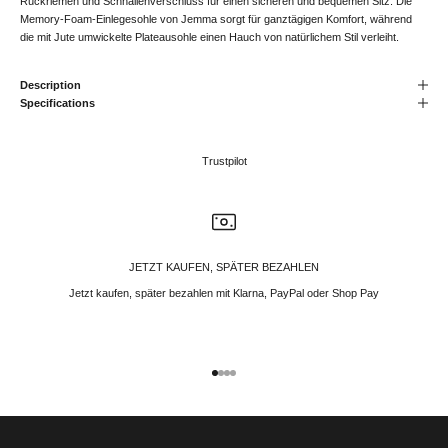
Rückriemen und Schnallenverschluss für einen sicheren und bequemen Sitz. Die
Memory-Foam-Einlegesohle von Jemma sorgt für ganztägigen Komfort, während
die mit Jute umwickelte Plateausohle einen Hauch von natürlichem Stil verleiht.
Description
Specifications
Trustpilot
JETZT KAUFEN, SPÄTER BEZAHLEN
Jetzt kaufen, später bezahlen mit Klarna, PayPal oder Shop Pay
Gehe zu Element 1
Gehe zu Element 2
Gehe zu Element 3
Gehe zu Element 4