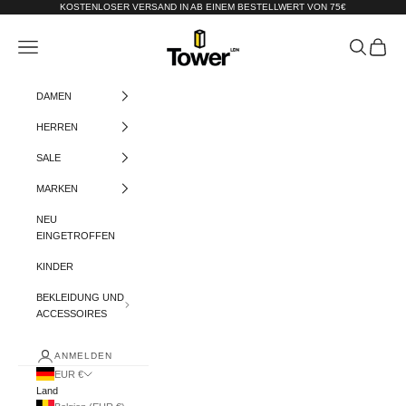
Zum Inhalt springen
KOSTENLOSER VERSAND IN AB EINEM BESTELLWERT VON 75€
Tower-London.De
Menü
Suchen
Warenko
DAMEN
HERREN
SALE
MARKEN
NEU
EINGETROFFEN
KINDER
BEKLEIDUNG UND
ACCESSOIRES
ANMELDEN
EUR €
Land