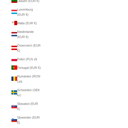
Litauen (EUR €)
Luxemburg
(EUR €)
Malta (EUR €)
Niederlande
(EUR €)
Österreich (EUR
€)
Polen (PLN zł)
Portugal (EUR €)
Rumänien (RON
Lei)
Schweden (SEK
kr)
Slowakei (EUR
€)
Slowenien (EUR
€)