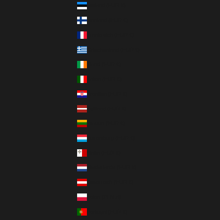
Estland (EUR €)
Finnland (EUR €)
Frankreich (EUR €)
Griechenland (EUR €)
Irland (EUR €)
Italien (EUR €)
Kroatien (EUR €)
Lettland (EUR €)
Litauen (EUR €)
Luxemburg (EUR €)
Malta (EUR €)
Niederlande (EUR €)
Österreich (EUR €)
Polen (PLN zł)
Portugal (EUR €)