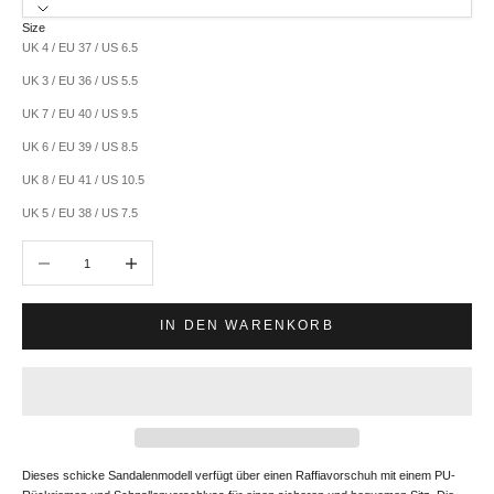
Size
UK 4 / EU 37 / US 6.5
UK 3 / EU 36 / US 5.5
UK 7 / EU 40 / US 9.5
UK 6 / EU 39 / US 8.5
UK 8 / EU 41 / US 10.5
UK 5 / EU 38 / US 7.5
Anzahl verringern
Anzahl erhöhen
IN DEN WARENKORB
Dieses schicke Sandalenmodell verfügt über einen Raffiavorschuh mit einem PU-