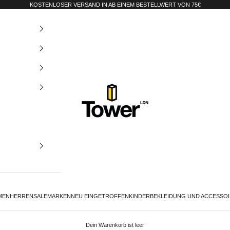
KOSTENLOSER VERSAND IN AB EINEM BESTELLWERT VON 75€
Tower-London.De
MEN
HERREN
SALE
MARKEN
NEU EINGETROFFEN
KINDER
BEKLEIDUNG UND ACCESSO
Dein Warenkorb ist leer