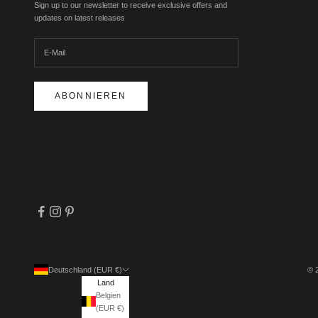
Sign up to our newsletter to receive exclusive offers and
updates on latest releases
ABONNIEREN
Deutschland (EUR €)
© 
Land
Belgien
(EUR €)