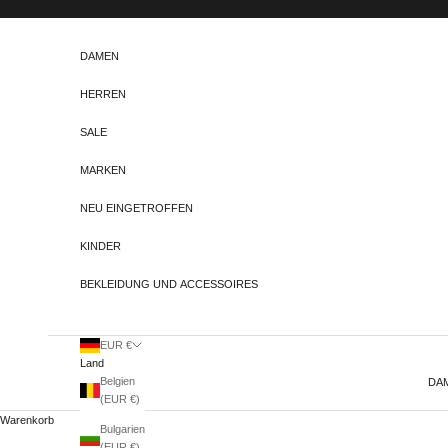
Zum Inhalt springen
DAMEN
HERREN
SALE
MARKEN
NEU EINGETROFFEN
KINDER
BEKLEIDUNG UND ACCESSOIRES
EUR €
Land
Belgien
DA
(EUR €)
Warenkorb
Bulgarien
(EUR €)