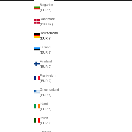
Bulgarien
(EUR €)
Dänemark
(DKK kr.)
Deutschland
(EUR €)
Estland
(EUR €)
Finnland
(EUR €)
Frankreich
(EUR €)
Griechenland
(EUR €)
Irland
(EUR €)
Italien
(EUR €)
Kroatien