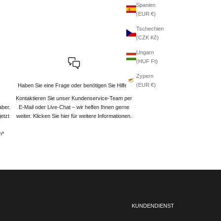
Spanien
(EUR €)
Tschechien
(CZK Kč)
Ungarn
(HUF Ft)
Zypern
(EUR €)
Haben Sie eine Frage oder benötigen Sie Hilfe?
Kontaktieren Sie unser Kundenservice-Team per
aber.
E-Mail oder Live-Chat – wir helfen Ihnen gerne
etzt
weiter
. Klicken Sie hier für weitere Informationen.
n*
KUNDENDIENST