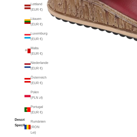
Lettland
(EUR €)
Litauen
(EUR €)
Luxemburg
(EUR €)
Malta
(EUR €)
Niederlande
(EUR €)
Österreich
(EUR €)
Polen
(PLN zł)
Portugal
(EUR €)
Description
Rumänien
Specifications
(RON
Lei)