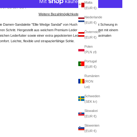
Malta
K 5 / EU 38 / US 7
(EUR €)
Weitere Bezahlmöglichkeiten
Niederlande
(EUR €)
ie Damen-Sandalette "Ellie Wedge Sandal" von Hush Puppies bringt Schwung in
hren Schritt. Hergestellt aus weichem Premium-Leder und ausgestattet mit einem
Österreich
eichen Lederfutter sowie einer extra gepolsterten Ledersohle für maximalen
(EUR €)
omfort. Leichte, flexible und strapazierfähige Sohle.
Polen
(PLN zł)
Portugal
(EUR €)
Rumänien
(RON
Lei)
Schweden
(SEK kr)
Slowakei
(EUR €)
Slowenien
(EUR €)