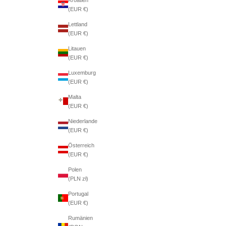
(EUR €)
Lettland
(EUR €)
Litauen
(EUR €)
Luxemburg
(EUR €)
Malta
(EUR €)
Niederlande
(EUR €)
Österreich
(EUR €)
Polen
(PLN zł)
Portugal
(EUR €)
Rumänien