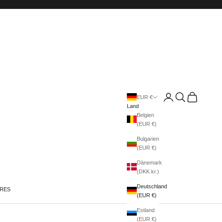
Anmelden
Suchen
Warenkorb
EUR €
Land
Belgien
(EUR €)
Bulgarien
(EUR €)
Dänemark
(DKK kr.)
Deutschland
IRES
(EUR €)
Estland
(EUR €)