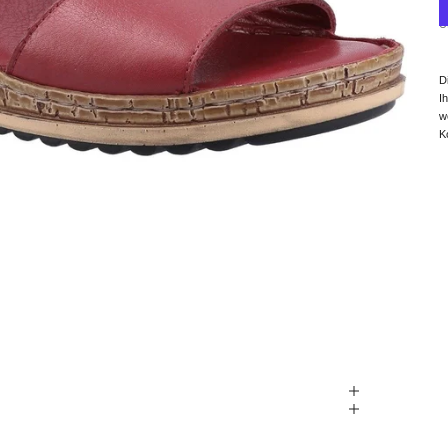
U
D
I
w
K