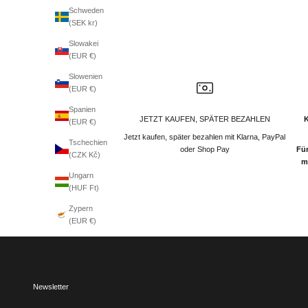
Schweden
(SEK kr)
Slowakei
(EUR €)
Slowenien
(EUR €)
Spanien
JETZT KAUFEN, SPÄTER BEZAHLEN
(EUR €)
Jetzt kaufen, später bezahlen mit Klarna, PayPal
Tschechien
oder Shop Pay
Für
(CZK Kč)
m
Ungarn
(HUF Ft)
Zypern
(EUR €)
Newsletter