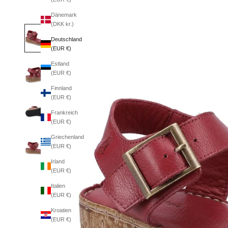
Dänemark
(DKK kr.)
Deutschland
(EUR €)
Estland
(EUR €)
Finnland
(EUR €)
Frankreich
(EUR €)
Griechenland
(EUR €)
Irland
(EUR €)
Italien
(EUR €)
Kroatien
(EUR €)