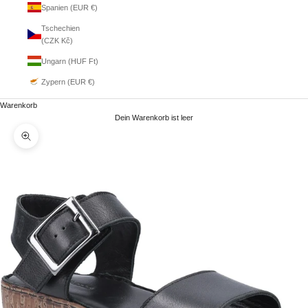
Spanien (EUR €)
Tschechien
(CZK Kč)
Ungarn (HUF Ft)
Zypern (EUR €)
Warenkorb
Dein Warenkorb ist leer
Bild vergrößern