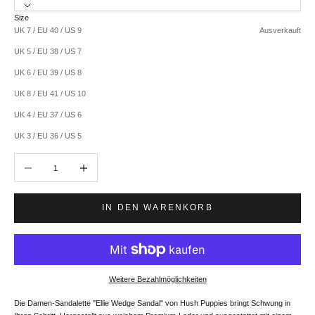
Size
UK 7 / EU 40 / US 9
Ausverkauft
UK 5 / EU 38 / US 7
UK 6 / EU 39 / US 8
UK 8 / EU 41 / US 10
UK 4 / EU 37 / US 6
UK 3 / EU 36 / US 5
Anzahl verringern
Anzahl erhöhen
IN DEN WARENKORB
Weitere Bezahlmöglichkeiten
Die Damen-Sandalette "Ellie Wedge Sandal" von Hush Puppies bringt Schwung in