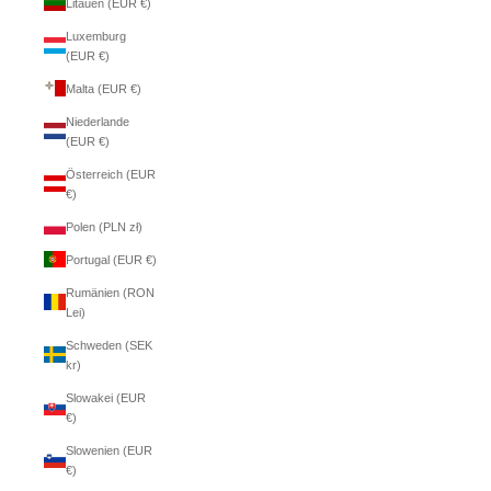
Litauen (EUR €)
Luxemburg
(EUR €)
Malta (EUR €)
Niederlande
(EUR €)
Österreich (EUR
€)
Polen (PLN zł)
Portugal (EUR €)
Rumänien (RON
Lei)
Schweden (SEK
kr)
Slowakei (EUR
€)
Slowenien (EUR
€)