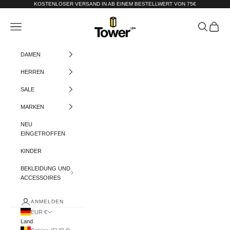
Zum Inhalt springen
KOSTENLOSER VERSAND IN AB EINEM BESTELLWERT VON 75€
Tower-London.De
Menü
Suchen
Warenko
DAMEN
HERREN
SALE
MARKEN
NEU
EINGETROFFEN
KINDER
BEKLEIDUNG UND
ACCESSOIRES
ANMELDEN
EUR €
Land