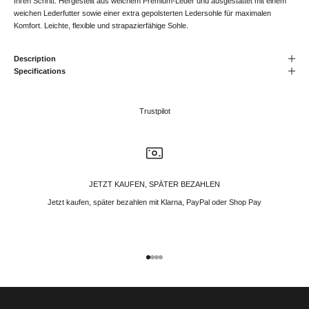
Ihren Schritt. Hergestellt aus weichem Premium-Leder und ausgestattet mit einem
weichen Lederfutter sowie einer extra gepolsterten Ledersohle für maximalen
Komfort. Leichte, flexible und strapazierfähige Sohle.
Description
Specifications
Trustpilot
JETZT KAUFEN, SPÄTER BEZAHLEN
Jetzt kaufen, später bezahlen mit Klarna, PayPal oder Shop Pay
Gehe zu Element 1
Gehe zu Element 2
Gehe zu Element 3
Gehe zu Element 4