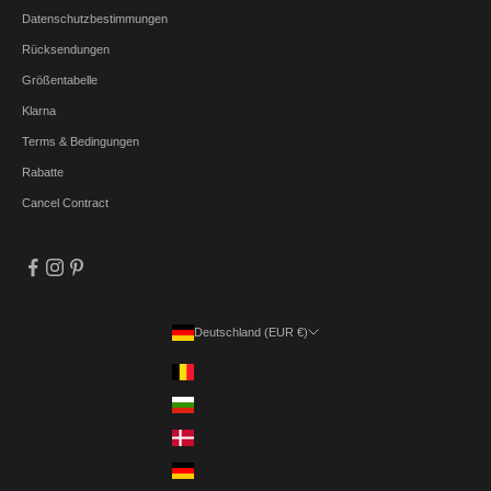
Datenschutzbestimmungen
Rücksendungen
Größentabelle
Klarna
Terms & Bedingungen
Rabatte
Cancel Contract
Deutschland (EUR €)
Land
Belgien (EUR €)
Bulgarien (EUR €)
Dänemark (DKK kr.)
Deutschland (EUR €)