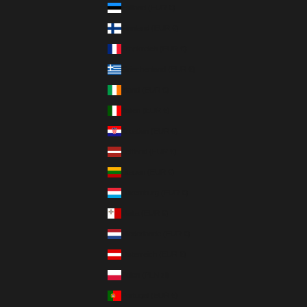
Estland (EUR €)
Finnland (EUR €)
Frankreich (EUR €)
Griechenland (EUR €)
Irland (EUR €)
Italien (EUR €)
Kroatien (EUR €)
Lettland (EUR €)
Litauen (EUR €)
Luxemburg (EUR €)
Malta (EUR €)
Niederlande (EUR €)
Österreich (EUR €)
Polen (PLN zł)
Portugal (EUR €)