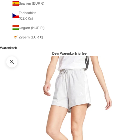
Spanien (EUR €)
Tschechien
(CZK Kč)
Ungarn (HUF Ft)
Zypern (EUR €)
Warenkorb
Dein Warenkorb ist leer
Bild vergrößern