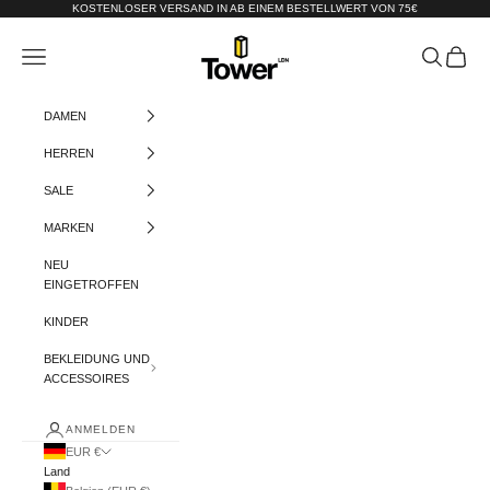
Zum Inhalt springen
KOSTENLOSER VERSAND IN AB EINEM BESTELLWERT VON 75€
Tower-London.De
Menü
Suchen
Warenko
DAMEN
HERREN
SALE
MARKEN
NEU
EINGETROFFEN
KINDER
BEKLEIDUNG UND
ACCESSOIRES
ANMELDEN
EUR €
Land