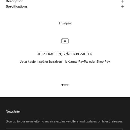
Description
Specifications
Trustpilot
JETZT KAUFEN, SPÄTER BEZAHLEN
Jetzt kaufen, später bezahlen mit Klarna, PayPal oder Shop Pay
Gehe zu Element 1
Gehe zu Element 2
Gehe zu Element 3
Gehe zu Element 4
Newsletter
Sign up to our newsletter to receive exclusive offers and updates on latest releases