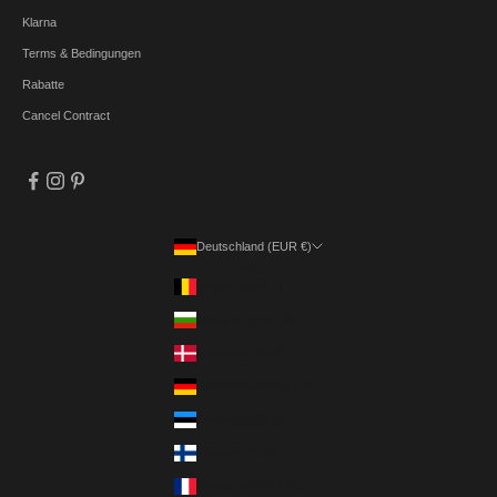
Klarna
Terms & Bedingungen
Rabatte
Cancel Contract
Deutschland (EUR €)
Land
Belgien (EUR €)
Bulgarien (EUR €)
Dänemark (DKK kr.)
Deutschland (EUR €)
Estland (EUR €)
Finnland (EUR €)
Frankreich (EUR €)