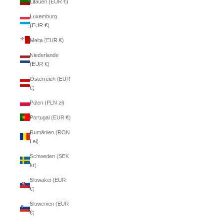
Litauen (EUR €)
Luxemburg
(EUR €)
Malta (EUR €)
Niederlande
(EUR €)
Österreich (EUR
€)
Polen (PLN zł)
Portugal (EUR €)
Rumänien (RON
Lei)
Schweden (SEK
kr)
Slowakei (EUR
€)
Slowenien (EUR
€)