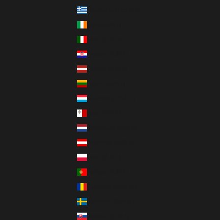
Griechenland (EUR €)
Irland (EUR €)
Italien (EUR €)
Kroatien (EUR €)
Lettland (EUR €)
Litauen (EUR €)
Luxemburg (EUR €)
Malta (EUR €)
Niederlande (EUR €)
Österreich (EUR €)
Polen (PLN zł)
Portugal (EUR €)
Rumänien (RON Lei)
Schweden (SEK kr)
Slowakei (EUR €)