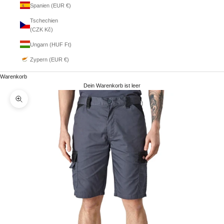
Spanien (EUR €)
Tschechien
(CZK Kč)
Ungarn (HUF Ft)
Zypern (EUR €)
Warenkorb
Dein Warenkorb ist leer
Bild vergrößern