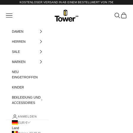
Zum Inhalt springen
KOSTENLOSER VERSAND IN AB EINEM BESTELLWERT VON 75€
Tower-London.De
Menü
Suchen
Warenko
DAMEN
HERREN
SALE
MARKEN
NEU
EINGETROFFEN
KINDER
BEKLEIDUNG UND
ACCESSOIRES
ANMELDEN
EUR €
Land