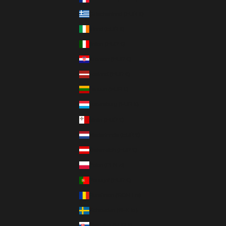
Griechenland (EUR €)
Irland (EUR €)
Italien (EUR €)
Kroatien (EUR €)
Lettland (EUR €)
Litauen (EUR €)
Luxemburg (EUR €)
Malta (EUR €)
Niederlande (EUR €)
Österreich (EUR €)
Polen (PLN zł)
Portugal (EUR €)
Rumänien (RON Lei)
Schweden (SEK kr)
Slowakei (EUR €)