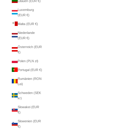
Litauen (EUR €)
Luxemburg
(EUR €)
Malta (EUR €)
Niederlande
(EUR €)
Österreich (EUR
€)
Polen (PLN zł)
Portugal (EUR €)
Rumänien (RON
Lei)
Schweden (SEK
kr)
Slowakei (EUR
€)
Slowenien (EUR
€)