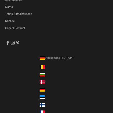
Klarna
Terms & Bedingungen
Rabatte
Cancel Contract
Deutschland (EUR €)
Land
Belgien (EUR €)
Bulgarien (EUR €)
Dänemark (DKK kr.)
Deutschland (EUR €)
Estland (EUR €)
Finnland (EUR €)
Frankreich (EUR €)