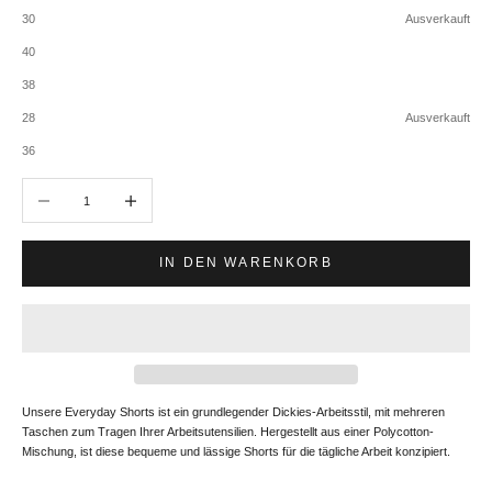
30
Ausverkauft
40
38
28
Ausverkauft
36
Anzahl verringern
Anzahl erhöhen
IN DEN WARENKORB
Unsere Everyday Shorts ist ein grundlegender Dickies-Arbeitsstil, mit mehreren
Taschen zum Tragen Ihrer Arbeitsutensilien. Hergestellt aus einer Polycotton-
Mischung, ist diese bequeme und lässige Shorts für die tägliche Arbeit konzipiert.