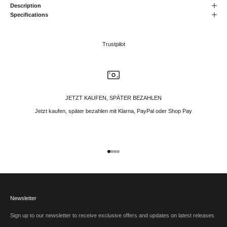
Description
Specifications
Trustpilot
JETZT KAUFEN, SPÄTER BEZAHLEN
Jetzt kaufen, später bezahlen mit Klarna, PayPal oder Shop Pay
Gehe zu Element 1
Gehe zu Element 2
Gehe zu Element 3
Gehe zu Element 4
Newsletter
Sign up to our newsletter to receive exclusive offers and updates on latest releases