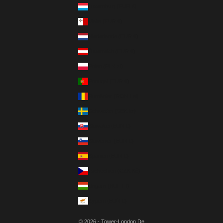
Luxemburg (EUR €)
Malta (EUR €)
Niederlande (EUR €)
Österreich (EUR €)
Polen (PLN zł)
Portugal (EUR €)
Rumänien (RON Lei)
Schweden (SEK kr)
Slowakei (EUR €)
Slowenien (EUR €)
Spanien (EUR €)
Tschechien (CZK Kč)
Ungarn (HUF Ft)
Zypern (EUR €)
© 2026 - Tower-London.De