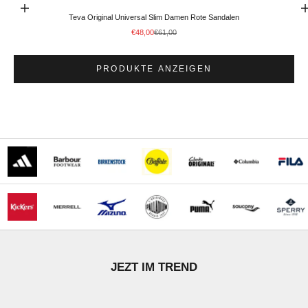
Optionen auswählen
Gehe zu Element
Teva Original Universal Slim Damen Rote Sandalen
Angebot
Regulärer Preis
€48,00
€61,00
PRODUKTE ANZEIGEN
STÖBERN
JEZT IM TREND