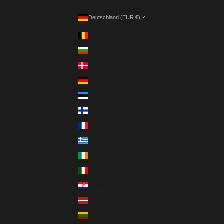
Deutschland (EUR €)
Land
Belgien (EUR €)
Bulgarien (EUR €)
Dänemark (DKK kr.)
Deutschland (EUR €)
Estland (EUR €)
Finnland (EUR €)
Frankreich (EUR €)
Griechenland (EUR €)
Irland (EUR €)
Italien (EUR €)
Kroatien (EUR €)
Lettland (EUR €)
Litauen (EUR €)