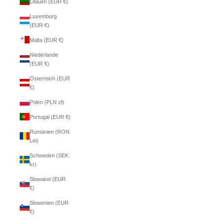
Litauen (EUR €)
Luxemburg
(EUR €)
Malta (EUR €)
Niederlande
(EUR €)
Österreich (EUR
€)
Polen (PLN zł)
Portugal (EUR €)
Rumänien (RON
Lei)
Schweden (SEK
kr)
Slowakei (EUR
€)
Slowenien (EUR
€)