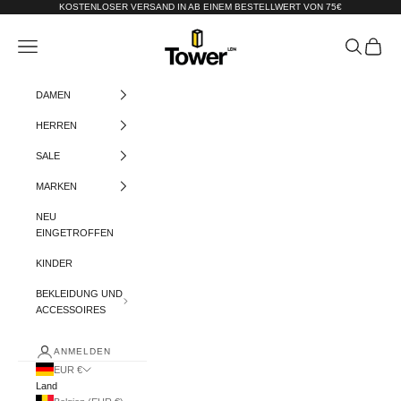
Zum Inhalt springen
KOSTENLOSER VERSAND IN AB EINEM BESTELLWERT VON 75€
Tower-London.De
Menü
Suchen
Warenko
DAMEN
HERREN
SALE
MARKEN
NEU
EINGETROFFEN
KINDER
BEKLEIDUNG UND
ACCESSOIRES
ANMELDEN
EUR €
Land