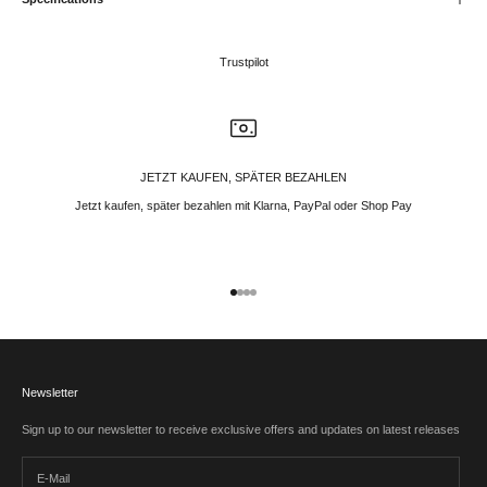
Trustpilot
JETZT KAUFEN, SPÄTER BEZAHLEN
Jetzt kaufen, später bezahlen mit Klarna, PayPal oder Shop Pay
Gehe zu Element 1
Gehe zu Element 2
Gehe zu Element 3
Gehe zu Element 4
Newsletter
Sign up to our newsletter to receive exclusive offers and updates on latest releases