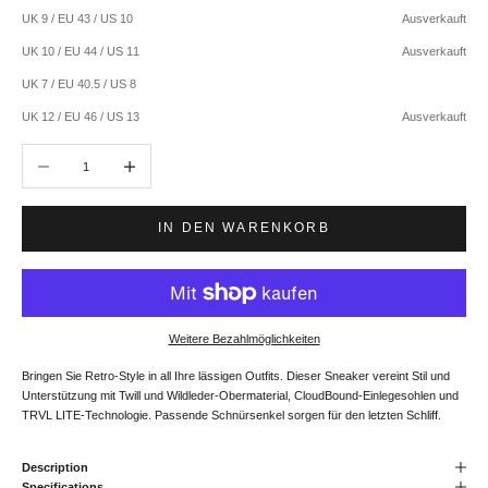
UK 9 / EU 43 / US 10
Ausverkauft
UK 10 / EU 44 / US 11
Ausverkauft
UK 7 / EU 40.5 / US 8
UK 12 / EU 46 / US 13
Ausverkauft
Anzahl verringern
Anzahl erhöhen
IN DEN WARENKORB
Weitere Bezahlmöglichkeiten
Bringen Sie Retro-Style in all Ihre lässigen Outfits. Dieser Sneaker vereint Stil und
Unterstützung mit Twill und Wildleder-Obermaterial, CloudBound-Einlegesohlen und
TRVL LITE-Technologie. Passende Schnürsenkel sorgen für den letzten Schliff.
Description
Specifications