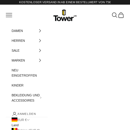
Zum Inhalt springen
KOSTENLOSER VERSAND IN AB EINEM BESTELLWERT VON 75€
Tower-London.De
Menü
Suchen
Warenko
DAMEN
HERREN
SALE
MARKEN
NEU
EINGETROFFEN
KINDER
BEKLEIDUNG UND
ACCESSOIRES
ANMELDEN
EUR €
Land