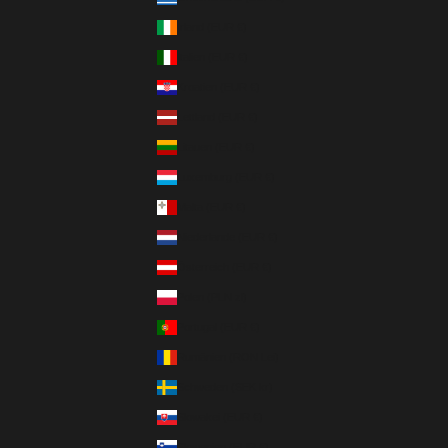
Irland (EUR €)
Italien (EUR €)
Kroatien (EUR €)
Lettland (EUR €)
Litauen (EUR €)
Luxemburg (EUR €)
Malta (EUR €)
Niederlande (EUR €)
Österreich (EUR €)
Polen (PLN zł)
Portugal (EUR €)
Rumänien (RON Lei)
Schweden (SEK kr)
Slowakei (EUR €)
Slowenien (EUR €)