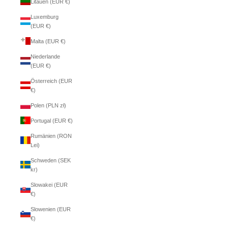
Litauen (EUR €)
Luxemburg
(EUR €)
Malta (EUR €)
Niederlande
(EUR €)
Österreich (EUR
€)
Polen (PLN zł)
Portugal (EUR €)
Rumänien (RON
Lei)
Schweden (SEK
kr)
Slowakei (EUR
€)
Slowenien (EUR
€)