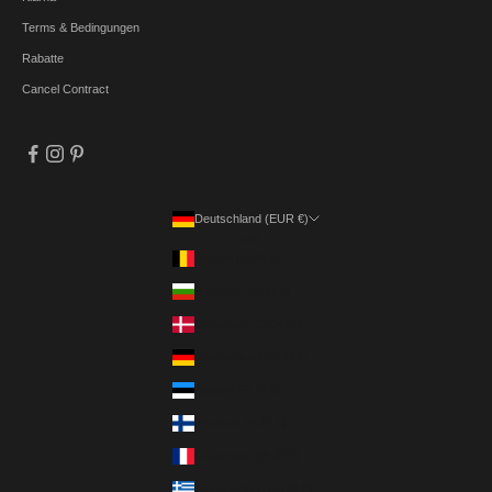
Terms & Bedingungen
Rabatte
Cancel Contract
Deutschland (EUR €)
Land
Belgien (EUR €)
Bulgarien (EUR €)
Dänemark (DKK kr.)
Deutschland (EUR €)
Estland (EUR €)
Finnland (EUR €)
Frankreich (EUR €)
Griechenland (EUR €)