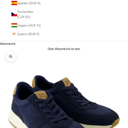
Spanien (EUR €)
Tschechien
(CZK Kč)
Ungarn (HUF Ft)
Zypern (EUR €)
Warenkorb
Dein Warenkorb ist leer
Bild vergrößern