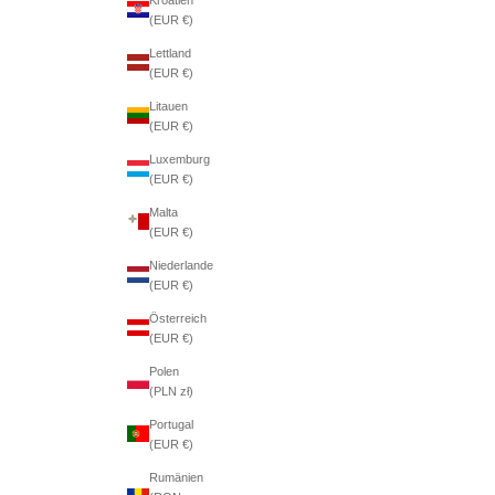
(EUR €)
Lettland
(EUR €)
Litauen
(EUR €)
Luxemburg
(EUR €)
Malta
(EUR €)
Niederlande
(EUR €)
Österreich
(EUR €)
Polen
(PLN zł)
Portugal
(EUR €)
Rumänien