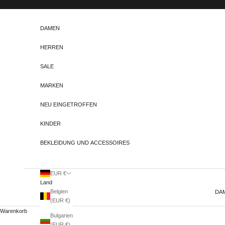
Zum Inhalt springen
DAMEN
HERREN
SALE
MARKEN
NEU EINGETROFFEN
KINDER
BEKLEIDUNG UND ACCESSOIRES
EUR €
Land
Belgien
DA
(EUR €)
Warenkorb
Bulgarien
(EUR €)