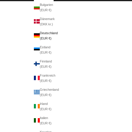
Bulgarien
(EUR €)
Dänemark
(DKK kr.)
Deutschland
(EUR €)
Estland
(EUR €)
Finnland
(EUR €)
Frankreich
(EUR €)
Griechenland
(EUR €)
Irland
(EUR €)
Italien
(EUR €)
Kroatien