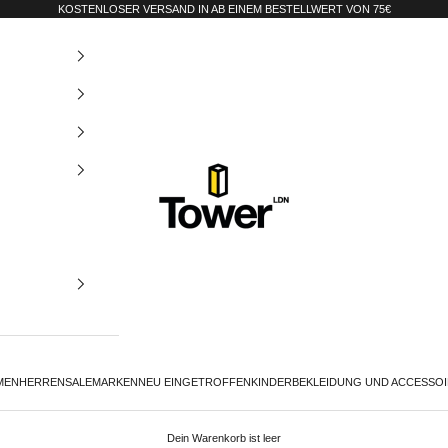
KOSTENLOSER VERSAND IN AB EINEM BESTELLWERT VON 75€
Tower-London.De
MEN
HERREN
SALE
MARKEN
NEU EINGETROFFEN
KINDER
BEKLEIDUNG UND ACCESSO
Dein Warenkorb ist leer