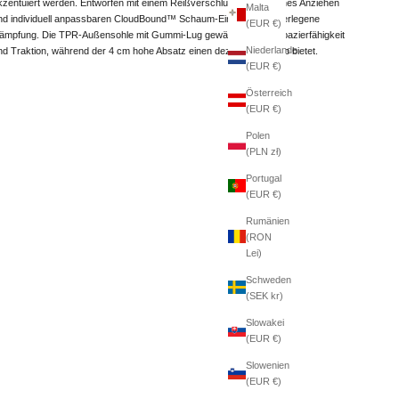
kzentuiert werden. Entworfen mit einem Reißverschluss für einfaches Anziehen
Malta
nd individuell anpassbaren CloudBound™ Schaum-Einlagen für überlegene
(EUR €)
ämpfung. Die TPR-Außensohle mit Gummi-Lug gewährleistet Strapazierfähigkeit
Niederlande
nd Traktion, während der 4 cm hohe Absatz einen dezenten Auftrieb bietet.
(EUR €)
Österreich
(EUR €)
Polen
(PLN zł)
Portugal
(EUR €)
Rumänien
(RON
Lei)
Schweden
(SEK kr)
Slowakei
(EUR €)
Slowenien
(EUR €)