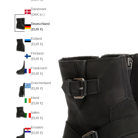
Dänemark
(DKK kr.)
Deutschland
(EUR €)
Estland
(EUR €)
Finnland
(EUR €)
Frankreich
(EUR €)
Griechenland
(EUR €)
Irland
(EUR €)
Italien
(EUR €)
Kroatien
(EUR €)