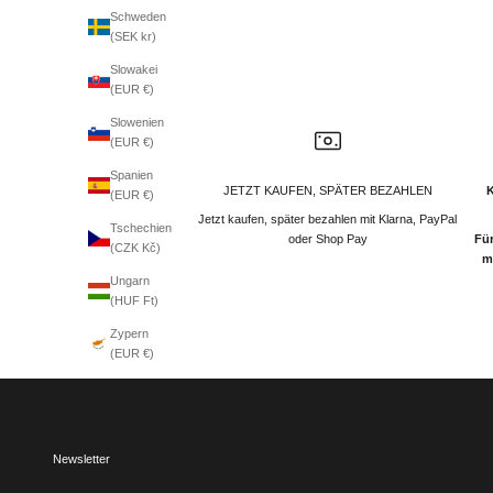
Schweden
(SEK kr)
Slowakei
(EUR €)
Slowenien
(EUR €)
Spanien
JETZT KAUFEN, SPÄTER BEZAHLEN
(EUR €)
Jetzt kaufen, später bezahlen mit Klarna, PayPal
Tschechien
oder Shop Pay
Für
(CZK Kč)
m
Ungarn
(HUF Ft)
Zypern
(EUR €)
Newsletter