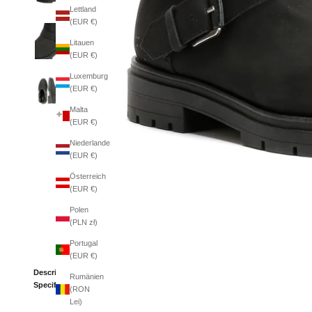
Lettland
(EUR €)
Litauen
(EUR €)
Luxemburg
(EUR €)
Malta
(EUR €)
Niederlande
(EUR €)
Österreich
(EUR €)
Polen
(PLN zł)
Portugal
(EUR €)
Description
Rumänien
Specifications
(RON
Lei)