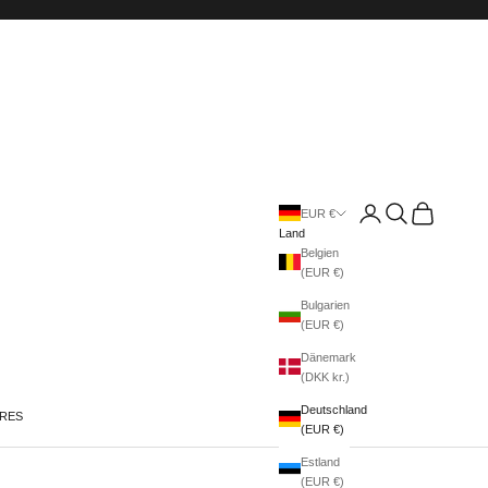
Anmelden
Suchen
Warenkorb
EUR €
Land
Belgien
(EUR €)
Bulgarien
(EUR €)
Dänemark
(DKK kr.)
Deutschland
IRES
(EUR €)
Estland
(EUR €)