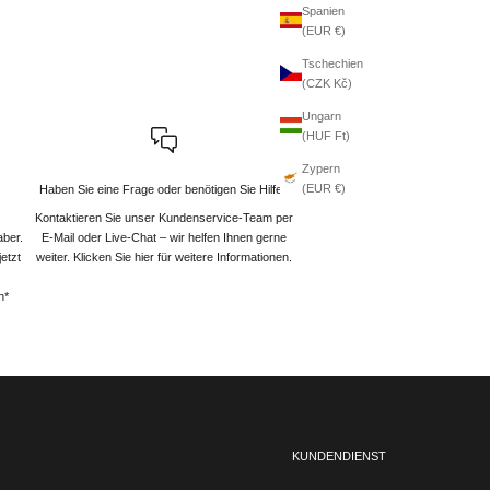
Spanien
(EUR €)
Tschechien
(CZK Kč)
Ungarn
(HUF Ft)
Zypern
(EUR €)
Haben Sie eine Frage oder benötigen Sie Hilfe?
Kontaktieren Sie unser Kundenservice-Team per
aber.
E-Mail oder Live-Chat – wir helfen Ihnen gerne
etzt
weiter
. Klicken Sie hier für weitere Informationen.
n*
KUNDENDIENST