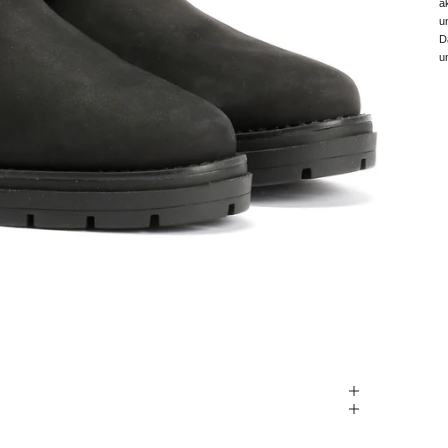
a
u
D
u