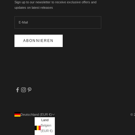
Sign up to our newsletter to receive exclusive offers and
updates on latest releases
ABONNIEREN
Deutschland (EUR €)
© 
Land
Belgien
(EUR €)