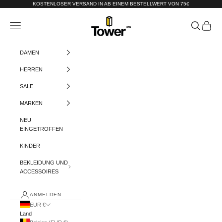
Zum Inhalt springen
KOSTENLOSER VERSAND IN AB EINEM BESTELLWERT VON 75€
Tower-London.De
Menü
Suchen
Warenko
DAMEN
HERREN
SALE
MARKEN
NEU
EINGETROFFEN
KINDER
BEKLEIDUNG UND
ACCESSOIRES
ANMELDEN
EUR €
Land