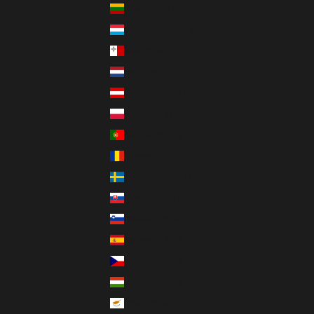
Litauen (EUR €)
Luxemburg (EUR €)
Malta (EUR €)
Niederlande (EUR €)
Österreich (EUR €)
Polen (PLN zł)
Portugal (EUR €)
Rumänien (RON Lei)
Schweden (SEK kr)
Slowakei (EUR €)
Slowenien (EUR €)
Spanien (EUR €)
Tschechien (CZK Kč)
Ungarn (HUF Ft)
Zypern (EUR €)