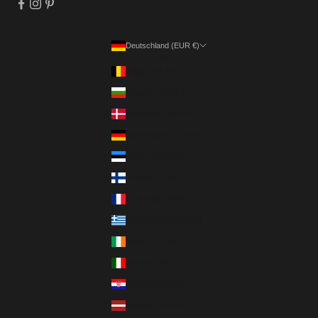
Deutschland (EUR €)
Land
Belgien (EUR €)
Bulgarien (EUR €)
Dänemark (DKK kr.)
Deutschland (EUR €)
Estland (EUR €)
Finnland (EUR €)
Frankreich (EUR €)
Griechenland (EUR €)
Irland (EUR €)
Italien (EUR €)
Kroatien (EUR €)
Lettland (EUR €)