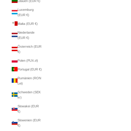
Litauen (EUR €)
Luxemburg
(EUR €)
Malta (EUR €)
Niederlande
(EUR €)
Österreich (EUR
€)
Polen (PLN zł)
Portugal (EUR €)
Rumänien (RON
Lei)
Schweden (SEK
kr)
Slowakei (EUR
€)
Slowenien (EUR
€)