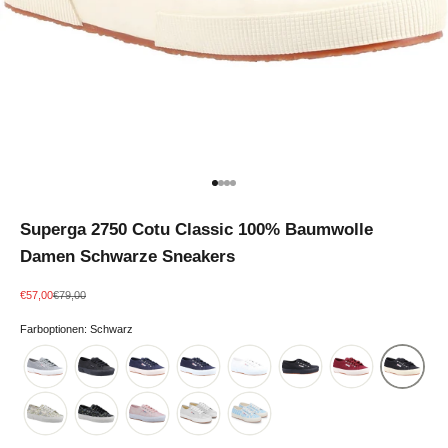
Gehe zu Element 1
Gehe zu Element 2
Gehe zu Element 3
Gehe zu Element 4
Superga 2750 Cotu Classic 100% Baumwolle
Damen Schwarze Sneakers
Angebot
Regulärer Preis
€57,00
€79,00
Farboptionen: Schwarz