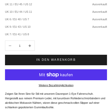
UK 11 / EU 45 / US 12
Ausverkauft
UK 10 / EU 44 / US 11
Ausverkauft
UK 6 / EU 40 / US 7
Ausverkauft
UK 9 / EU 43 / US 10
Ausverkauft
UK 7 / EU 41 / US 8
Anzahl verringern
Anzahl erhöhen
IN DEN WARENKORB
Weitere Bezahlmöglichkeiten
Zeigen Sie Ihren Sinn für Stil mit unserem Davenport 1-Eye Fahrerschuh.
Hergestellt aus reinem Premium-Leder, mit luxuriösen Rohlederschnürbändern und
akribischen Mokassin-Nähten, sitzen diese geschmackvollen Slipper auf einer
schlanken gepolsterten Gummilaufsohle.