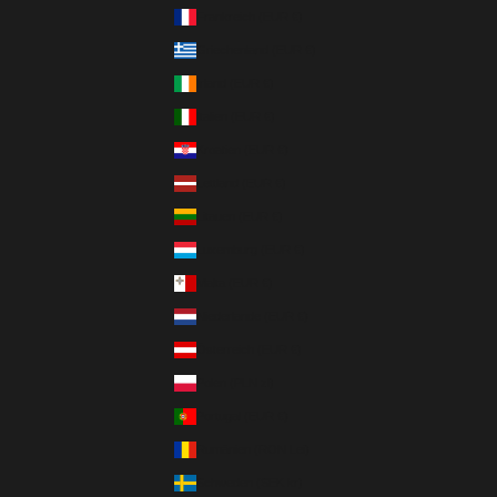
Frankreich (EUR €)
Griechenland (EUR €)
Irland (EUR €)
Italien (EUR €)
Kroatien (EUR €)
Lettland (EUR €)
Litauen (EUR €)
Luxemburg (EUR €)
Malta (EUR €)
Niederlande (EUR €)
Österreich (EUR €)
Polen (PLN zł)
Portugal (EUR €)
Rumänien (RON Lei)
Schweden (SEK kr)