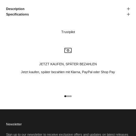
Description
Specifications
Trustpilot
JETZT KAUFEN, SPÄTER BEZAHLEN
Jetzt kaufen, später bezahlen mit Klarna, PayPal oder Shop Pay
Gehe zu Element 1
Gehe zu Element 2
Gehe zu Element 3
Gehe zu Element 4
Newsletter
Sign up to our newsletter to receive exclusive offers and updates on latest releases