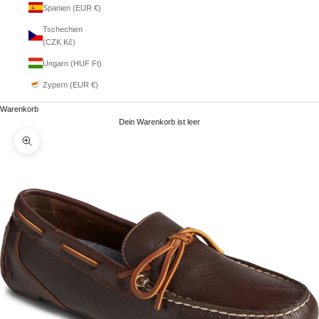
Spanien (EUR €)
Tschechien
(CZK Kč)
Ungarn (HUF Ft)
Zypern (EUR €)
Warenkorb
Dein Warenkorb ist leer
Bild vergrößern