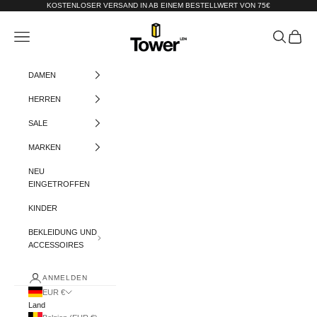
Zum Inhalt springen
KOSTENLOSER VERSAND IN AB EINEM BESTELLWERT VON 75€
Tower-London.De
Menü
Suchen
Warenko
DAMEN
HERREN
SALE
MARKEN
NEU
EINGETROFFEN
KINDER
BEKLEIDUNG UND
ACCESSOIRES
ANMELDEN
EUR €
Land