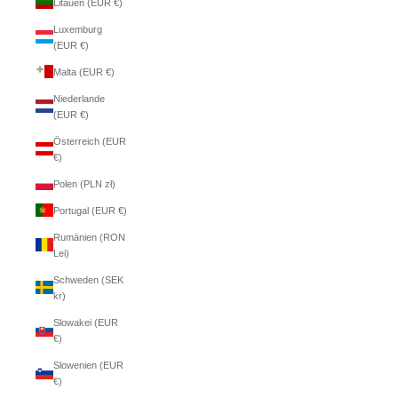
Litauen (EUR €)
Luxemburg
(EUR €)
Malta (EUR €)
Niederlande
(EUR €)
Österreich (EUR
€)
Polen (PLN zł)
Portugal (EUR €)
Rumänien (RON
Lei)
Schweden (SEK
kr)
Slowakei (EUR
€)
Slowenien (EUR
€)