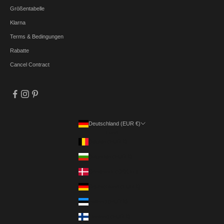
Größentabelle
Klarna
Terms & Bedingungen
Rabatte
Cancel Contract
Deutschland (EUR €)
Land
Belgien (EUR €)
Bulgarien (EUR €)
Dänemark (DKK kr.)
Deutschland (EUR €)
Estland (EUR €)
Finnland (EUR €)