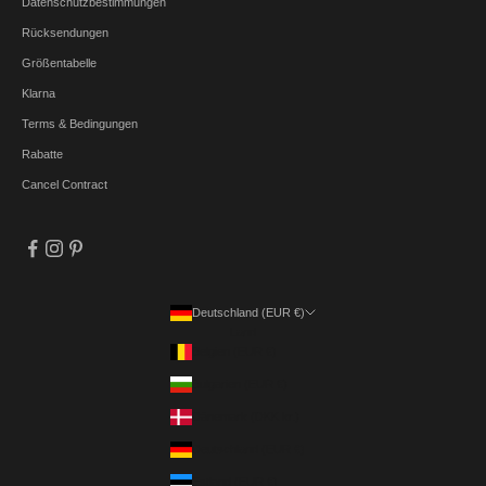
Datenschutzbestimmungen
Rücksendungen
Größentabelle
Klarna
Terms & Bedingungen
Rabatte
Cancel Contract
Deutschland (EUR €)
Land
Belgien (EUR €)
Bulgarien (EUR €)
Dänemark (DKK kr.)
Deutschland (EUR €)
Estland (EUR €)