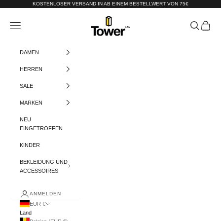
Zum Inhalt springen
KOSTENLOSER VERSAND IN AB EINEM BESTELLWERT VON 75€
Tower-London.De
Menü
Suchen
Warenko
DAMEN
HERREN
SALE
MARKEN
NEU
EINGETROFFEN
KINDER
BEKLEIDUNG UND
ACCESSOIRES
ANMELDEN
EUR €
Land