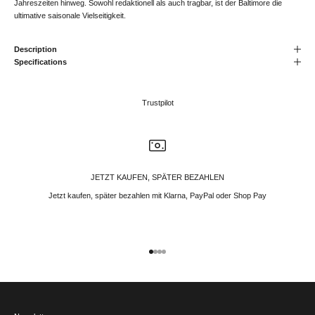
Jahreszeiten hinweg. Sowohl redaktionell als auch tragbar, ist der Baltimore die
ultimative saisonale Vielseitigkeit.
Description
Specifications
Trustpilot
JETZT KAUFEN, SPÄTER BEZAHLEN
Jetzt kaufen, später bezahlen mit Klarna, PayPal oder Shop Pay
Gehe zu Element 1
Gehe zu Element 2
Gehe zu Element 3
Gehe zu Element 4