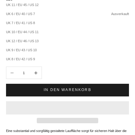
UK 11 / EU 45 / US 12
UK 6 / EU 40 / US 7
Ausverkauft
UK 7 / EU 41 / US 8
UK 10 / EU 44 / US 11
UK 12 / EU 46 / US 13
UK 9 / EU 43 / US 10
UK 8 / EU 42 / US 9
Anzahl verringern
Anzahl erhöhen
IN DEN WARENKORB
Eine substantial und sorgfältig gestaltete Lauffläche sorgt für sicheren Halt über die