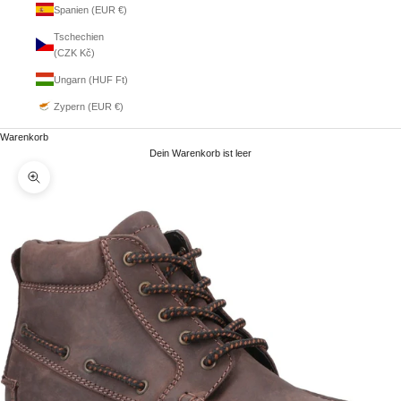
Spanien (EUR €)
Tschechien
(CZK Kč)
Ungarn (HUF Ft)
Zypern (EUR €)
Warenkorb
Dein Warenkorb ist leer
Bild vergrößern