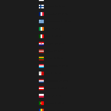
Finnland (EUR €)
Frankreich (EUR €)
Griechenland (EUR €)
Irland (EUR €)
Italien (EUR €)
Kroatien (EUR €)
Lettland (EUR €)
Litauen (EUR €)
Luxemburg (EUR €)
Malta (EUR €)
Niederlande (EUR €)
Österreich (EUR €)
Polen (PLN zł)
Portugal (EUR €)
Rumänien (RON Lei)