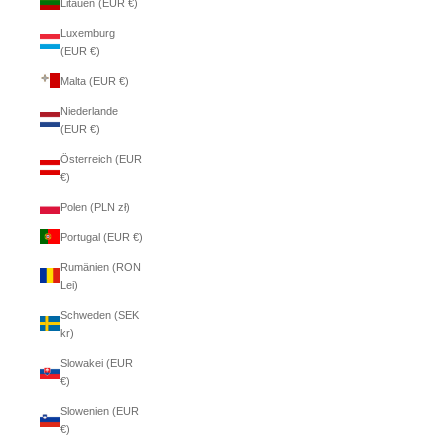
Litauen (EUR €)
Luxemburg
(EUR €)
Malta (EUR €)
Niederlande
(EUR €)
Österreich (EUR
€)
Polen (PLN zł)
Portugal (EUR €)
Rumänien (RON
Lei)
Schweden (SEK
kr)
Slowakei (EUR
€)
Slowenien (EUR
€)