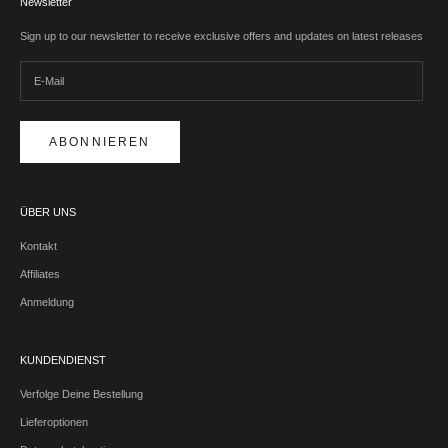
Newsletter
Sign up to our newsletter to receive exclusive offers and updates on latest releases
ABONNIEREN
ÜBER UNS
Kontakt
Affiliates
Anmeldung
KUNDENDIENST
Verfolge Deine Bestellung
Lieferoptionen