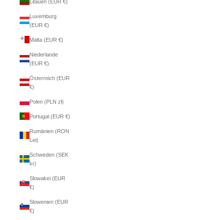
Litauen (EUR €)
Luxemburg
(EUR €)
Malta (EUR €)
Niederlande
(EUR €)
Österreich (EUR
€)
Polen (PLN zł)
Portugal (EUR €)
Rumänien (RON
Lei)
Schweden (SEK
kr)
Slowakei (EUR
€)
Slowenien (EUR
€)