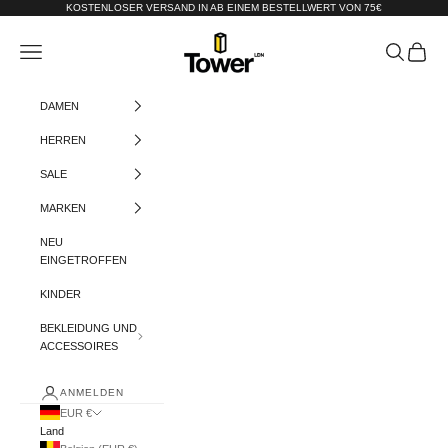
Zum Inhalt springen
KOSTENLOSER VERSAND IN AB EINEM BESTELLWERT VON 75€
Tower-London.De
Menü
Suchen
Warenko
DAMEN
HERREN
SALE
MARKEN
NEU
EINGETROFFEN
KINDER
BEKLEIDUNG UND
ACCESSOIRES
ANMELDEN
EUR €
Land