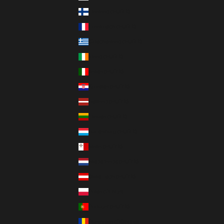
Finnland (EUR €)
Frankreich (EUR €)
Griechenland (EUR €)
Irland (EUR €)
Italien (EUR €)
Kroatien (EUR €)
Lettland (EUR €)
Litauen (EUR €)
Luxemburg (EUR €)
Malta (EUR €)
Niederlande (EUR €)
Österreich (EUR €)
Polen (PLN zł)
Portugal (EUR €)
Rumänien (RON Lei)