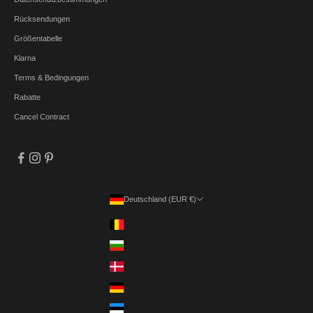
Rücksendungen
Größentabelle
Klarna
Terms & Bedingungen
Rabatte
Cancel Contract
Deutschland (EUR €)
Land
Belgien (EUR €)
Bulgarien (EUR €)
Dänemark (DKK kr.)
Deutschland (EUR €)
Estland (EUR €)