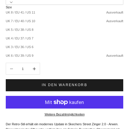
Size
UK 8 / EU 41 / US 11
Ausverkauft
UK 7 / EU 40 / US 10
Ausverkauft
UK 5 / EU 38 / US 8
UK 4 / EU 37 / US 7
UK 3 / EU 36 / US 6
UK 6 / EU 39 / US 9
Ausverkauft
Anzahl verringern
Anzahl erhöhen
IN DEN WARENKORB
Weitere Bezahlmöglichkeiten
Der Retro-Stil erhält ein modernes Update in Skechers Street Zinger 2.0 - Arwen.