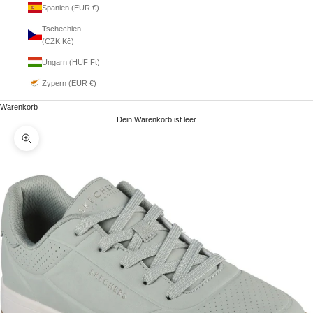
Spanien (EUR €)
Tschechien
(CZK Kč)
Ungarn (HUF Ft)
Zypern (EUR €)
Warenkorb
Dein Warenkorb ist leer
Bild vergrößern