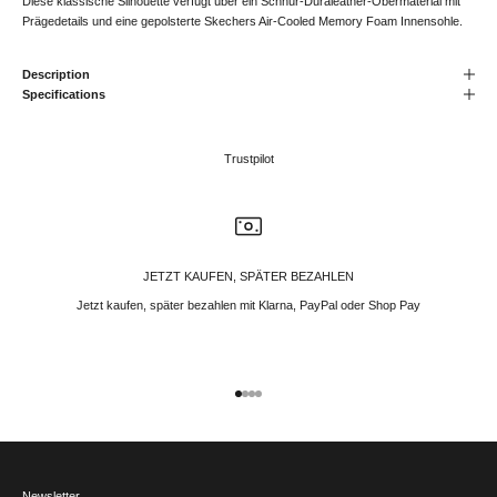
Diese klassische Silhouette verfügt über ein Schnür-Duraleather-Obermaterial mit
Prägedetails und eine gepolsterte Skechers Air-Cooled Memory Foam Innensohle.
Description
Specifications
Trustpilot
JETZT KAUFEN, SPÄTER BEZAHLEN
Jetzt kaufen, später bezahlen mit Klarna, PayPal oder Shop Pay
Gehe zu Element 1
Gehe zu Element 2
Gehe zu Element 3
Gehe zu Element 4
Newsletter