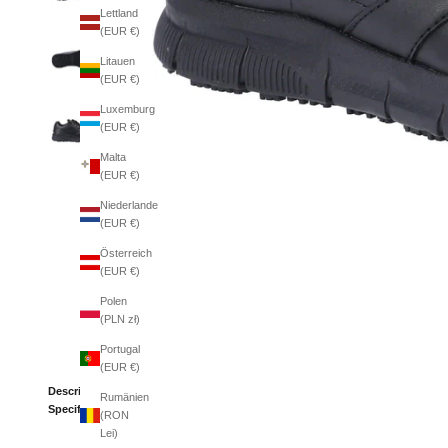
Lettland
(EUR €)
Litauen
(EUR €)
Luxemburg
(EUR €)
Malta
(EUR €)
Niederlande
(EUR €)
Österreich
(EUR €)
Polen
(PLN zł)
Portugal
(EUR €)
Description
Rumänien
Specifications
(RON
Lei)