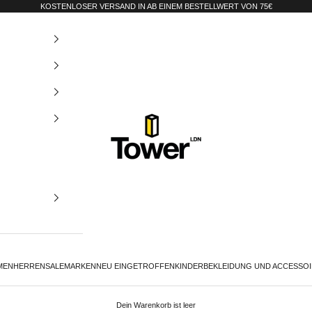
KOSTENLOSER VERSAND IN AB EINEM BESTELLWERT VON 75€
Tower-London.De
MEN
HERREN
SALE
MARKEN
NEU EINGETROFFEN
KINDER
BEKLEIDUNG UND ACCESSO
Dein Warenkorb ist leer