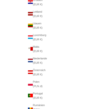
(EUR €)
Lettland
(EUR €)
Litauen
(EUR €)
Luxemburg
(EUR €)
Malta
(EUR €)
Niederlande
(EUR €)
Österreich
(EUR €)
Polen
(PLN zł)
Portugal
(EUR €)
Rumänien