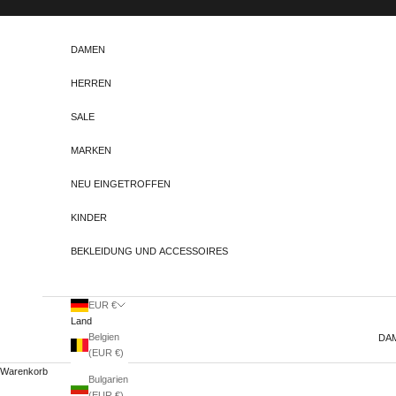
Zum Inhalt springen
DAMEN
HERREN
SALE
MARKEN
NEU EINGETROFFEN
KINDER
BEKLEIDUNG UND ACCESSOIRES
EUR €
Land
Belgien
DA
(EUR €)
Warenkorb
Bulgarien
(EUR €)