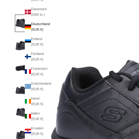
Dänemark
(DKK kr.)
Deutschland
(EUR €)
Estland
(EUR €)
Finnland
(EUR €)
Frankreich
(EUR €)
Griechenland
(EUR €)
Irland
(EUR €)
Italien
(EUR €)
Kroatien
(EUR €)