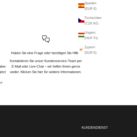
Spanien
(EUR €)
Tschechien
(CZK Kč)
Ungarn
(HUF Ft)
Zypern
(EUR €)
Haben Sie eine Frage oder benötigen Sie Hilfe?
Kontaktieren Sie unser Kundenservice-Team per
aber.
E-Mail oder Live-Chat – wir helfen Ihnen gerne
etzt
weiter
. Klicken Sie hier für weitere Informationen.
n*
KUNDENDIENST