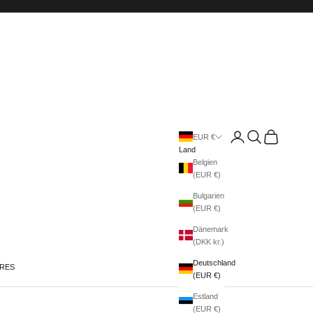
Anmelden
Suchen
Warenkorb
EUR €
Land
Belgien
(EUR €)
Bulgarien
(EUR €)
Dänemark
(DKK kr.)
Deutschland
IRES
(EUR €)
Estland
(EUR €)