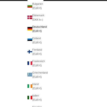
Bulgarien
(EUR €)
Dänemark
(DKK kr.)
Deutschland
(EUR €)
Estland
(EUR €)
Finnland
(EUR €)
Frankreich
(EUR €)
Griechenland
(EUR €)
Irland
(EUR €)
Italien
(EUR €)
Kroatien