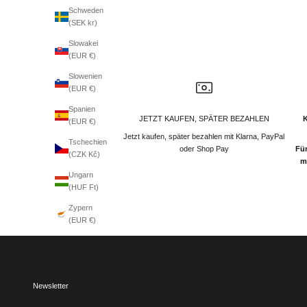
Schweden
(SEK kr)
Slowakei
(EUR €)
Slowenien
(EUR €)
Spanien
JETZT KAUFEN, SPÄTER BEZAHLEN
(EUR €)
Jetzt kaufen, später bezahlen mit Klarna, PayPal
Tschechien
oder Shop Pay
Für
(CZK Kč)
m
Ungarn
(HUF Ft)
Zypern
(EUR €)
Newsletter