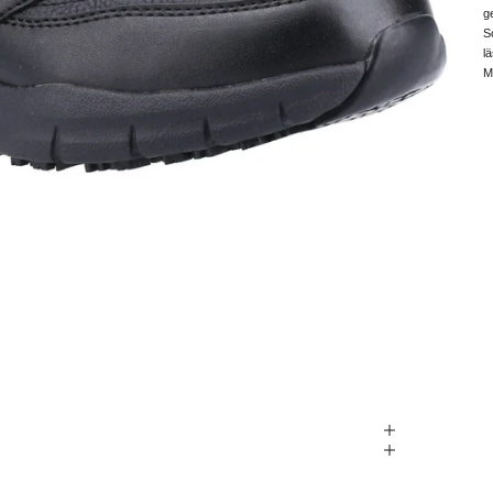
g
S
l
M