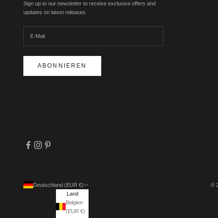
Sign up to our newsletter to receive exclusive offers and
updates on latest releases
ABONNIEREN
Deutschland (EUR €)
© 
Land
Belgien
(EUR €)