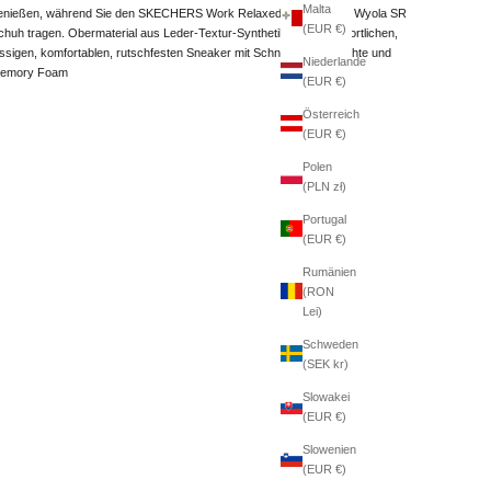
Malta
enießen, während Sie den SKECHERS Work Relaxed Fit: Nampa - Wyola SR
(EUR €)
chuh tragen. Obermaterial aus Leder-Textur-Synthetik in einem sportlichen,
ässigen, komfortablen, rutschfesten Sneaker mit Schnürung, Ziernähte und
Niederlande
emory Foam
(EUR €)
Österreich
(EUR €)
Polen
(PLN zł)
Portugal
(EUR €)
Rumänien
(RON
Lei)
Schweden
(SEK kr)
Slowakei
(EUR €)
Slowenien
(EUR €)