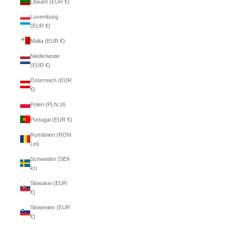
Litauen (EUR €)
Luxemburg
(EUR €)
Malta (EUR €)
Niederlande
(EUR €)
Österreich (EUR
€)
Polen (PLN zł)
Portugal (EUR €)
Rumänien (RON
Lei)
Schweden (SEK
kr)
Slowakei (EUR
€)
Slowenien (EUR
€)