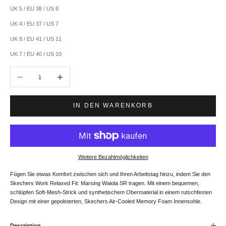
UK 5 / EU 38 / US 8
UK 4 / EU 37 / US 7
UK 8 / EU 41 / US 11
UK 7 / EU 40 / US 10
Anzahl verringern
Anzahl erhöhen
IN DEN WARENKORB
Weitere Bezahlmöglichkeiten
Fügen Sie etwas Komfort zwischen sich und Ihren Arbeitstag hinzu, indem Sie den
Skechers Work Relaxed Fit: Marsing Waiola SR tragen. Mit einem bequemen,
schlüpfen Soft-Mesh-Strick und synthetischem Obermaterial in einem rutschfesten
Design mit einer gepolsterten, Skechers Air-Cooled Memory Foam Innensohle.
Description