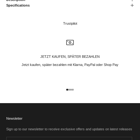
Specifications
Trustpilot
JETZT KAUFEN, SPÄTER BEZAHLEN
Jetzt kaufen, später bezahlen mit Klarna, PayPal oder Shop Pay
Gehe zu Element 1
Gehe zu Element 2
Gehe zu Element 3
Gehe zu Element 4
Newsletter
Sign up to our newsletter to receive exclusive offers and updates on latest releases