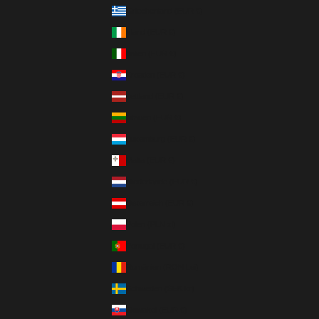
Griechenland (EUR €)
Irland (EUR €)
Italien (EUR €)
Kroatien (EUR €)
Lettland (EUR €)
Litauen (EUR €)
Luxemburg (EUR €)
Malta (EUR €)
Niederlande (EUR €)
Österreich (EUR €)
Polen (PLN zł)
Portugal (EUR €)
Rumänien (RON Lei)
Schweden (SEK kr)
Slowakei (EUR €)