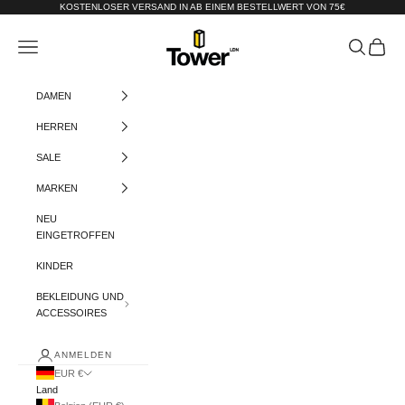
Zum Inhalt springen
KOSTENLOSER VERSAND IN AB EINEM BESTELLWERT VON 75€
Tower-London.De
Menü
Suchen
Warenko
DAMEN
HERREN
SALE
MARKEN
NEU
EINGETROFFEN
KINDER
BEKLEIDUNG UND
ACCESSOIRES
ANMELDEN
EUR €
Land