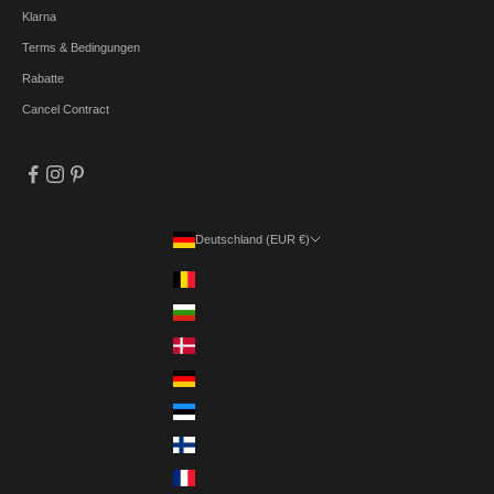
Klarna
Terms & Bedingungen
Rabatte
Cancel Contract
Deutschland (EUR €)
Land
Belgien (EUR €)
Bulgarien (EUR €)
Dänemark (DKK kr.)
Deutschland (EUR €)
Estland (EUR €)
Finnland (EUR €)
Frankreich (EUR €)