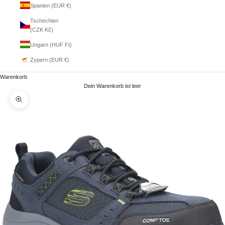
Spanien (EUR €)
Tschechien
(CZK Kč)
Ungarn (HUF Ft)
Zypern (EUR €)
Warenkorb
Dein Warenkorb ist leer
Bild vergrößern