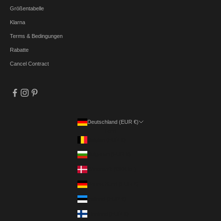
Größentabelle
Klarna
Terms & Bedingungen
Rabatte
Cancel Contract
Deutschland (EUR €)
Land
Belgien (EUR €)
Bulgarien (EUR €)
Dänemark (DKK kr.)
Deutschland (EUR €)
Estland (EUR €)
Finnland (EUR €)