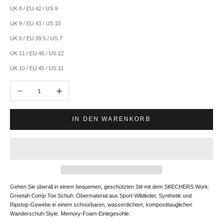
UK 8 / EU 42 / US 9
UK 9 / EU 43 / US 10
UK 6 / EU 39.5 / US 7
UK 11 / EU 46 / US 12
UK 10 / EU 45 / US 11
Anzahl verringern
Anzahl erhöhen
IN DEN WARENKORB
Gehen Sie überall in einem bequemen, geschützten Stil mit dem SKECHERS Work:
Greetah Comp Toe Schuh. Obermaterial aus Sport-Wildleder, Synthetik und
Ripstop-Gewebe in einem schnürbaren, wasserdichten, komposittauglichen
Wanderschuh-Style. Memory-Foam-Einlegesohle.