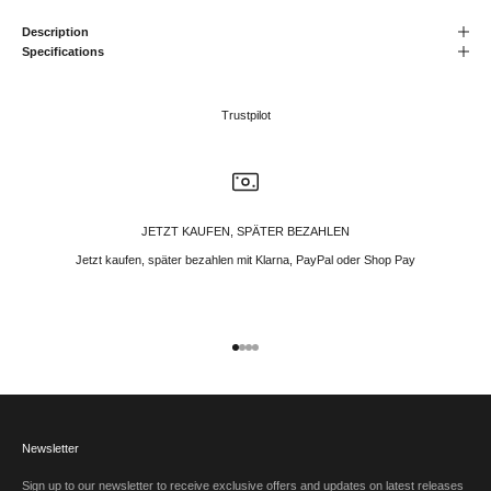
Description
Specifications
Trustpilot
JETZT KAUFEN, SPÄTER BEZAHLEN
Jetzt kaufen, später bezahlen mit Klarna, PayPal oder Shop Pay
Gehe zu Element 1
Gehe zu Element 2
Gehe zu Element 3
Gehe zu Element 4
Newsletter
Sign up to our newsletter to receive exclusive offers and updates on latest releases