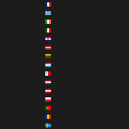
Frankreich (EUR €)
Griechenland (EUR €)
Irland (EUR €)
Italien (EUR €)
Kroatien (EUR €)
Lettland (EUR €)
Litauen (EUR €)
Luxemburg (EUR €)
Malta (EUR €)
Niederlande (EUR €)
Österreich (EUR €)
Polen (PLN zł)
Portugal (EUR €)
Rumänien (RON Lei)
Schweden (SEK kr)