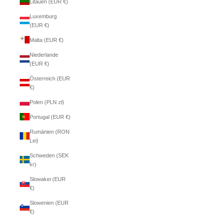
Litauen (EUR €)
Luxemburg
(EUR €)
Malta (EUR €)
Niederlande
(EUR €)
Österreich (EUR
€)
Polen (PLN zł)
Portugal (EUR €)
Rumänien (RON
Lei)
Schweden (SEK
kr)
Slowakei (EUR
€)
Slowenien (EUR
€)