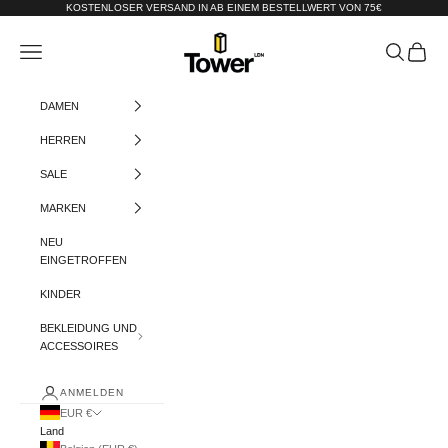
Zum Inhalt springen
KOSTENLOSER VERSAND IN AB EINEM BESTELLWERT VON 75€
Tower-London.De
Menü
Suchen
Warenko
DAMEN
HERREN
SALE
MARKEN
NEU
EINGETROFFEN
KINDER
BEKLEIDUNG UND
ACCESSOIRES
ANMELDEN
EUR €
Land