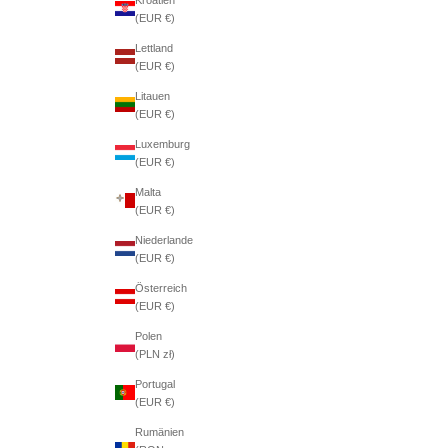
(EUR €)
Lettland
(EUR €)
Litauen
(EUR €)
Luxemburg
(EUR €)
Malta
(EUR €)
Niederlande
(EUR €)
Österreich
(EUR €)
Polen
(PLN zł)
Portugal
(EUR €)
Rumänien