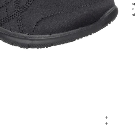
s
r
e