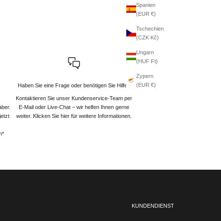
Spanien
(EUR €)
Tschechien
(CZK Kč)
Ungarn
(HUF Ft)
Zypern
(EUR €)
Haben Sie eine Frage oder benötigen Sie Hilfe?
Kontaktieren Sie unser Kundenservice-Team per
aber.
E-Mail oder Live-Chat – wir helfen Ihnen gerne
etzt
weiter
. Klicken Sie hier für weitere Informationen.
n*
KUNDENDIENST