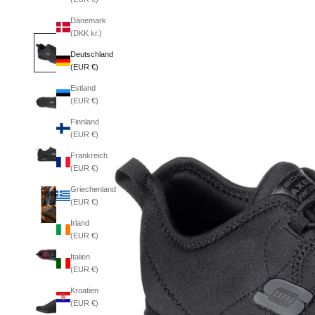
Dänemark
(DKK kr.)
Deutschland
(EUR €)
Estland
(EUR €)
Finnland
(EUR €)
Frankreich
(EUR €)
Griechenland
(EUR €)
Irland
(EUR €)
Italien
(EUR €)
Kroatien
(EUR €)