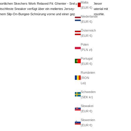
Malta
portlichen Skechers Work Relaxed Fit: Ghenter - Srelt SR Schuh. Dieser
(EUR €)
utschfeste Sneaker verfügt über ein meliertes Jersey-Strick-Obermaterial mit
inem Slip-On-Bungee-Schnürung vorne und einer gepolsterten Innensohle.
Niederlande
(EUR €)
Österreich
(EUR €)
Polen
(PLN zł)
Portugal
(EUR €)
Rumänien
(RON
Lei)
Schweden
(SEK kr)
Slowakei
(EUR €)
Slowenien
(EUR €)