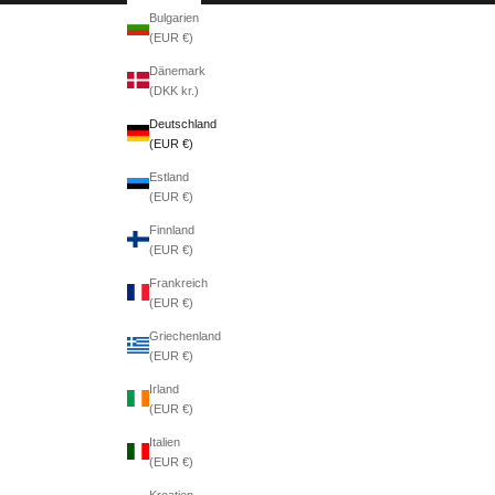
Bulgarien
(EUR €)
Dänemark
(DKK kr.)
Deutschland
(EUR €)
Estland
(EUR €)
Finnland
(EUR €)
Frankreich
(EUR €)
Griechenland
(EUR €)
Irland
(EUR €)
Italien
(EUR €)
Kroatien