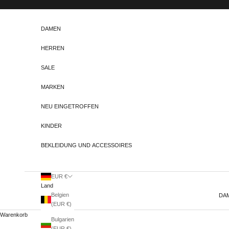
Zum Inhalt springen
DAMEN
HERREN
SALE
MARKEN
NEU EINGETROFFEN
KINDER
BEKLEIDUNG UND ACCESSOIRES
EUR €
Land
Belgien
DA
(EUR €)
Warenkorb
Bulgarien
(EUR €)