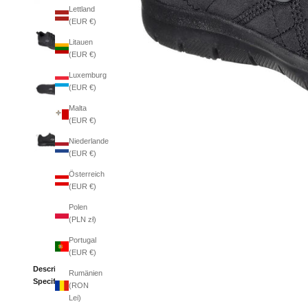
Lettland
(EUR €)
Litauen
(EUR €)
Luxemburg
(EUR €)
Malta
(EUR €)
Niederlande
(EUR €)
Österreich
(EUR €)
Polen
(PLN zł)
Portugal
(EUR €)
Description
Rumänien
Specifications
(RON
Lei)