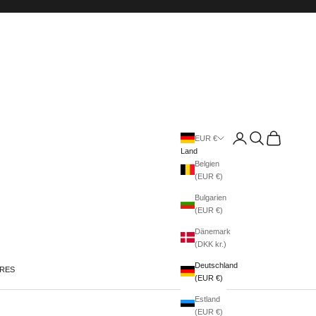
Anmelden
Suchen
Warenkorb
EUR €
Land
Belgien
(EUR €)
Bulgarien
(EUR €)
Dänemark
(DKK kr.)
Deutschland
IRES
(EUR €)
Estland
(EUR €)