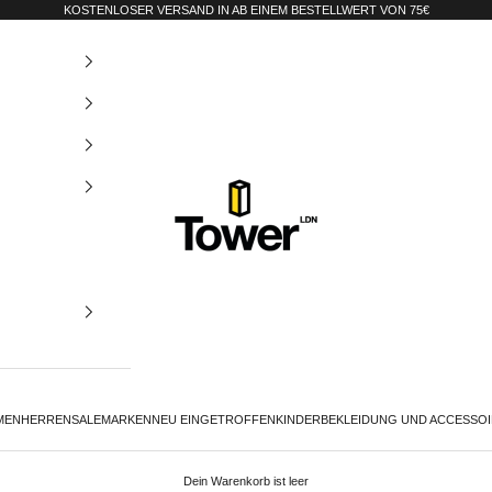
KOSTENLOSER VERSAND IN AB EINEM BESTELLWERT VON 75€
Tower-London.De
MEN
HERREN
SALE
MARKEN
NEU EINGETROFFEN
KINDER
BEKLEIDUNG UND ACCESSO
Dein Warenkorb ist leer