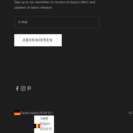
Sign up to our newsletter to receive exclusive offers and
updates on latest releases
ABONNIEREN
Deutschland (EUR €)
© 
Land
Belgien
(EUR €)