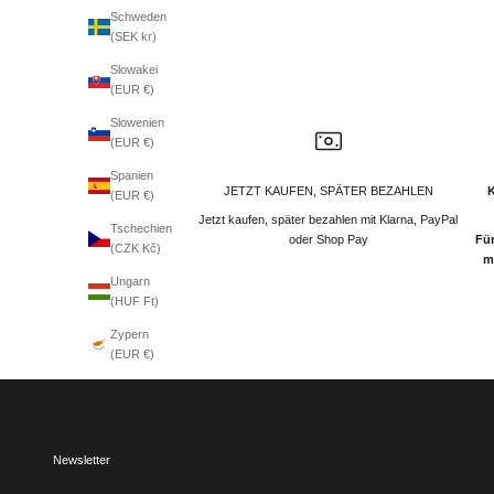
Schweden
(SEK kr)
Slowakei
(EUR €)
Slowenien
(EUR €)
Spanien
JETZT KAUFEN, SPÄTER BEZAHLEN
(EUR €)
Jetzt kaufen, später bezahlen mit Klarna, PayPal
Tschechien
oder Shop Pay
Für
(CZK Kč)
m
Ungarn
(HUF Ft)
Zypern
(EUR €)
Newsletter