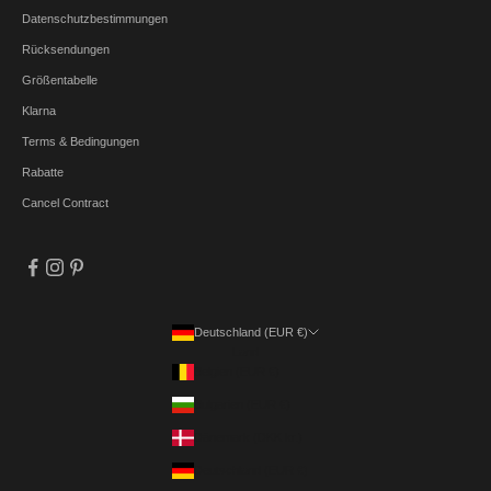
Datenschutzbestimmungen
Rücksendungen
Größentabelle
Klarna
Terms & Bedingungen
Rabatte
Cancel Contract
Deutschland (EUR €)
Land
Belgien (EUR €)
Bulgarien (EUR €)
Dänemark (DKK kr.)
Deutschland (EUR €)