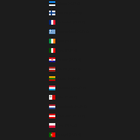
Estland (EUR €)
Finnland (EUR €)
Frankreich (EUR €)
Griechenland (EUR €)
Irland (EUR €)
Italien (EUR €)
Kroatien (EUR €)
Lettland (EUR €)
Litauen (EUR €)
Luxemburg (EUR €)
Malta (EUR €)
Niederlande (EUR €)
Österreich (EUR €)
Polen (PLN zł)
Portugal (EUR €)