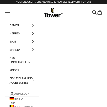
Zum Inhalt springen
KOSTENLOSER VERSAND IN AB EINEM BESTELLWERT VON 75€
Tower-London.De
Menü
Suchen
Warenko
DAMEN
HERREN
SALE
MARKEN
NEU
EINGETROFFEN
KINDER
BEKLEIDUNG UND
ACCESSOIRES
ANMELDEN
EUR €
Land