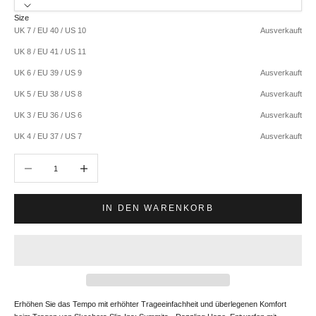
Size
UK 7 / EU 40 / US 10
Ausverkauft
UK 8 / EU 41 / US 11
UK 6 / EU 39 / US 9
Ausverkauft
UK 5 / EU 38 / US 8
Ausverkauft
UK 3 / EU 36 / US 6
Ausverkauft
UK 4 / EU 37 / US 7
Ausverkauft
Anzahl verringern
Anzahl erhöhen
IN DEN WARENKORB
Erhöhen Sie das Tempo mit erhöhter Trageeinfachheit und überlegenen Komfort