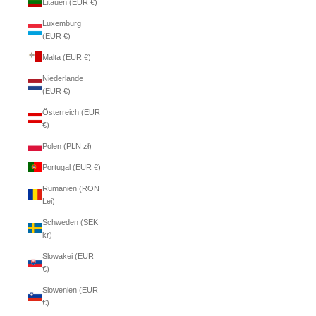
Litauen (EUR €)
Luxemburg
(EUR €)
Malta (EUR €)
Niederlande
(EUR €)
Österreich (EUR
€)
Polen (PLN zł)
Portugal (EUR €)
Rumänien (RON
Lei)
Schweden (SEK
kr)
Slowakei (EUR
€)
Slowenien (EUR
€)