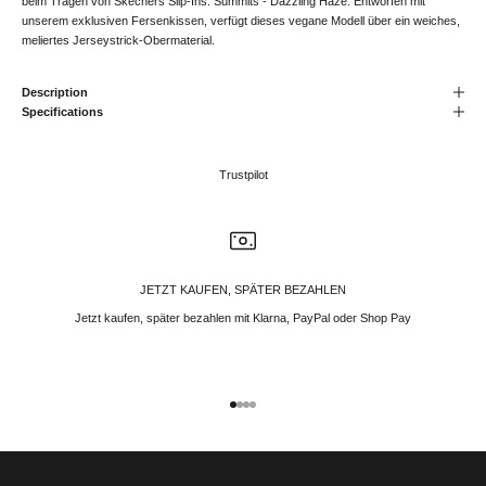
beim Tragen von Skechers Slip-Ins: Summits - Dazzling Haze. Entworfen mit
unserem exklusiven Fersenkissen, verfügt dieses vegane Modell über ein weiches,
meliertes Jerseystrick-Obermaterial.
Description
Specifications
Trustpilot
JETZT KAUFEN, SPÄTER BEZAHLEN
Jetzt kaufen, später bezahlen mit Klarna, PayPal oder Shop Pay
Gehe zu Element 1
Gehe zu Element 2
Gehe zu Element 3
Gehe zu Element 4