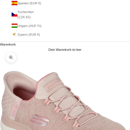
Spanien (EUR €)
Tschechien
(CZK Kč)
Ungarn (HUF Ft)
Zypern (EUR €)
Warenkorb
Dein Warenkorb ist leer
Bild vergrößern