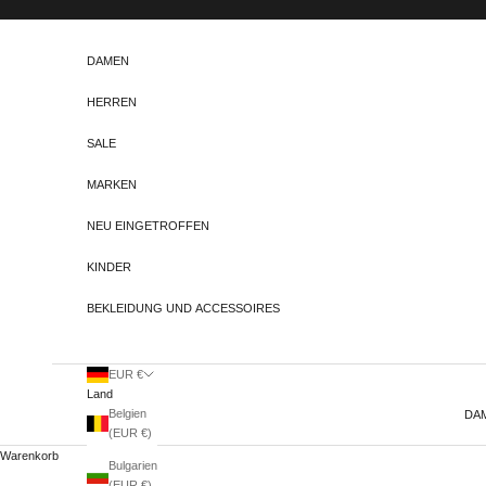
Zum Inhalt springen
DAMEN
HERREN
SALE
MARKEN
NEU EINGETROFFEN
KINDER
BEKLEIDUNG UND ACCESSOIRES
EUR €
Land
Belgien
DA
(EUR €)
Warenkorb
Bulgarien
(EUR €)