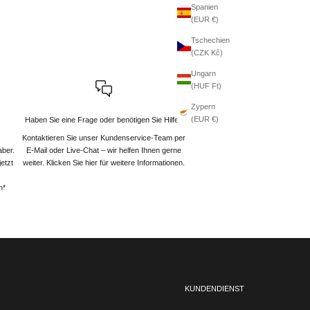
Spanien
(EUR €)
Tschechien
(CZK Kč)
Ungarn
(HUF Ft)
Zypern
(EUR €)
Haben Sie eine Frage oder benötigen Sie Hilfe?
Kontaktieren Sie unser Kundenservice-Team per
aber.
E-Mail oder Live-Chat – wir helfen Ihnen gerne
etzt
weiter
. Klicken Sie hier für weitere Informationen.
n*
KUNDENDIENST