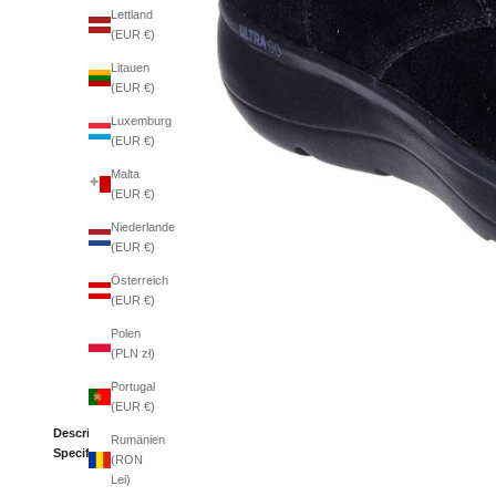
Lettland
(EUR €)
Litauen
(EUR €)
Luxemburg
(EUR €)
Malta
(EUR €)
Niederlande
(EUR €)
Österreich
(EUR €)
Polen
(PLN zł)
Portugal
(EUR €)
Description
Rumänien
Specifications
(RON
Lei)