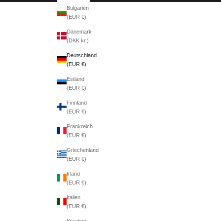
Bulgarien
(EUR €)
Dänemark
(DKK kr.)
Deutschland
(EUR €)
Estland
(EUR €)
Finnland
(EUR €)
Frankreich
(EUR €)
Griechenland
(EUR €)
Irland
(EUR €)
Italien
(EUR €)
Kroatien