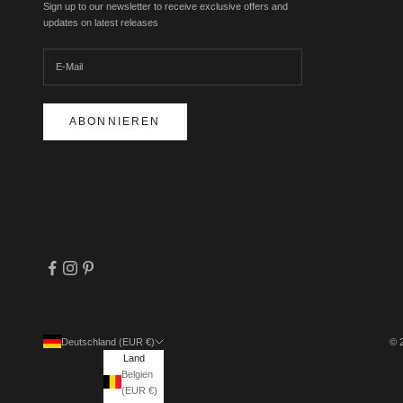
Sign up to our newsletter to receive exclusive offers and
updates on latest releases
ABONNIEREN
Deutschland (EUR €)
© 
Land
Belgien
(EUR €)