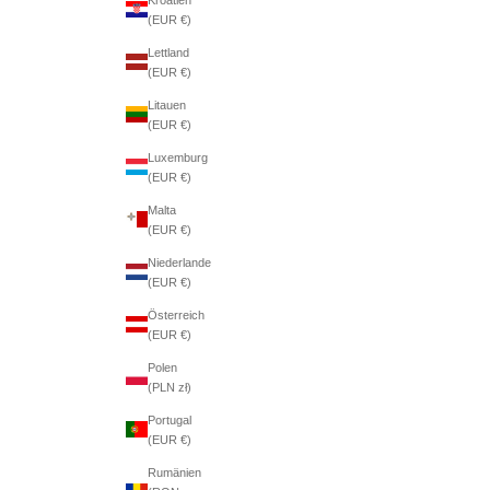
(EUR €)
Lettland
(EUR €)
Litauen
(EUR €)
Luxemburg
(EUR €)
Malta
(EUR €)
Niederlande
(EUR €)
Österreich
(EUR €)
Polen
(PLN zł)
Portugal
(EUR €)
Rumänien