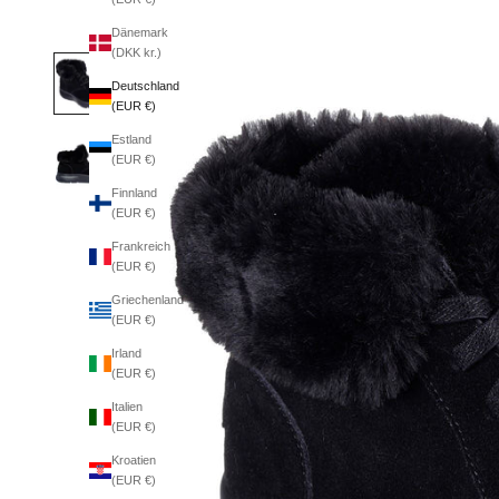
Dänemark
(DKK kr.)
Deutschland
(EUR €)
Estland
(EUR €)
Finnland
(EUR €)
Frankreich
(EUR €)
Griechenland
(EUR €)
Irland
(EUR €)
Italien
(EUR €)
Kroatien
(EUR €)