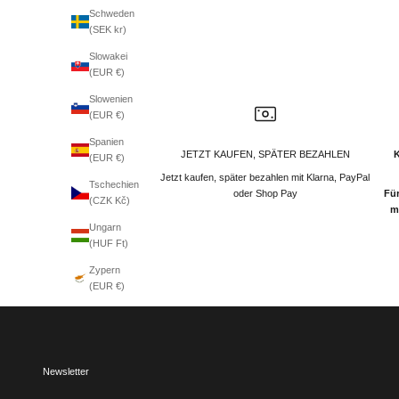
Schweden
(SEK kr)
Slowakei
(EUR €)
Slowenien
(EUR €)
Spanien
JETZT KAUFEN, SPÄTER BEZAHLEN
(EUR €)
Jetzt kaufen, später bezahlen mit Klarna, PayPal
Tschechien
oder Shop Pay
Für
(CZK Kč)
m
Ungarn
(HUF Ft)
Zypern
(EUR €)
Newsletter