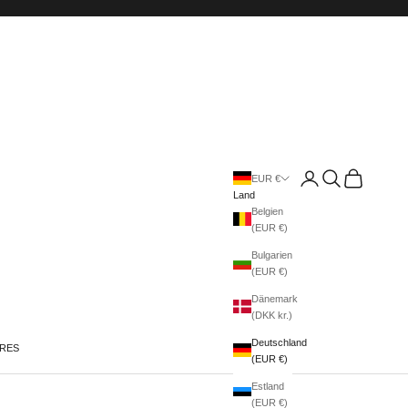
Anmelden
Suchen
Warenkorb
EUR €
Land
Belgien
(EUR €)
Bulgarien
(EUR €)
Dänemark
(DKK kr.)
Deutschland
IRES
(EUR €)
Estland
(EUR €)