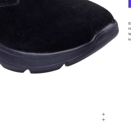
U
E
H
W
l