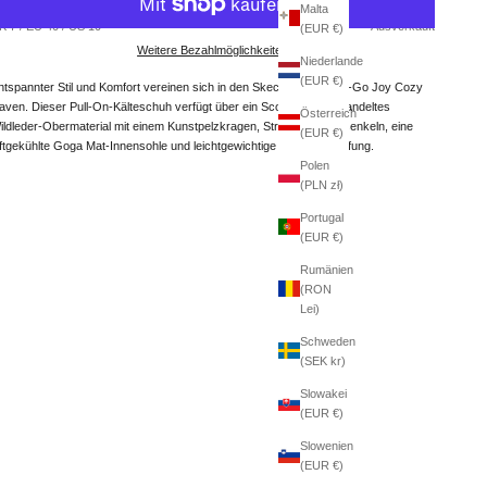
Malta
K 7 / EU 40 / US 10
Ausverkauft
(EUR €)
Weitere Bezahlmöglichkeiten
Niederlande
(EUR €)
ntspannter Stil und Komfort vereinen sich in den Skechers On-The-Go Joy Cozy
aven. Dieser Pull-On-Kälteschuh verfügt über ein Scotchgard-behandeltes
Österreich
ildleder-Obermaterial mit einem Kunstpelzkragen, Stretch-Schnürsenkeln, eine
(EUR €)
uftgekühlte Goga Mat-Innensohle und leichtgewichtige 5GEN-Dämpfung.
Polen
(PLN zł)
Portugal
(EUR €)
Rumänien
(RON
Lei)
Schweden
(SEK kr)
Slowakei
(EUR €)
Slowenien
(EUR €)