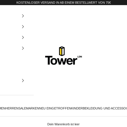
KOSTENLOSER VERSAND IN AB EINEM BESTELLWERT VON 75€
Tower-London.De
MEN
HERREN
SALE
MARKEN
NEU EINGETROFFEN
KINDER
BEKLEIDUNG UND ACCESSO
Dein Warenkorb ist leer