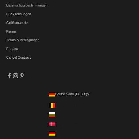
Datenschutzbestimmungen
Rücksendungen
Größentabelle
Klarna
Terms & Bedingungen
Rabatte
Cancel Contract
Deutschland (EUR €)
Land
Belgien (EUR €)
Bulgarien (EUR €)
Dänemark (DKK kr.)
Deutschland (EUR €)