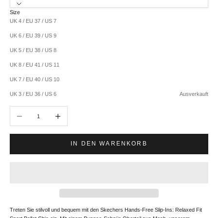
Size
UK 4 / EU 37 / US 7
UK 6 / EU 39 / US 9
UK 5 / EU 38 / US 8
UK 8 / EU 41 / US 11
UK 7 / EU 40 / US 10
UK 3 / EU 36 / US 6
Ausverkauft
Anzahl verringern
Anzahl erhöhen
IN DEN WARENKORB
Treten Sie stilvoll und bequem mit den Skechers Hands-Free Slip-Ins: Relaxed Fit