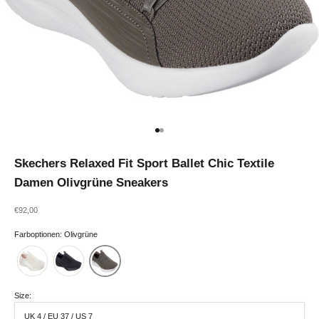
Gehe zu Element 1
Gehe zu Element 2
Skechers Relaxed Fit Sport Ballet Chic Textile
Damen Olivgrüne Sneakers
Angebot
€92,00
Farboptionen: Olivgrüne
Size:
UK 4 / EU 37 / US 7