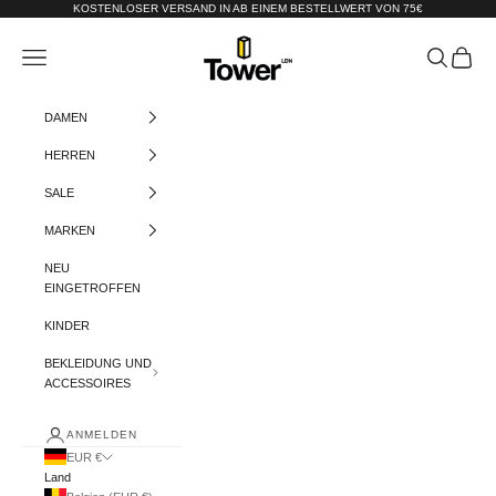
Zum Inhalt springen
KOSTENLOSER VERSAND IN AB EINEM BESTELLWERT VON 75€
Tower-London.De
Menü
Suchen
Warenko
DAMEN
HERREN
SALE
MARKEN
NEU
EINGETROFFEN
KINDER
BEKLEIDUNG UND
ACCESSOIRES
ANMELDEN
EUR €
Land