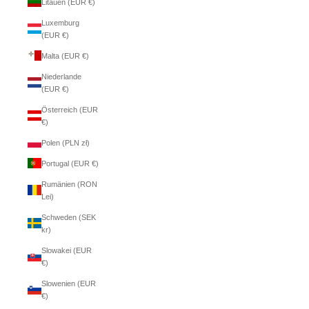
Litauen (EUR €)
Luxemburg
(EUR €)
Malta (EUR €)
Niederlande
(EUR €)
Österreich (EUR
€)
Polen (PLN zł)
Portugal (EUR €)
Rumänien (RON
Lei)
Schweden (SEK
kr)
Slowakei (EUR
€)
Slowenien (EUR
€)