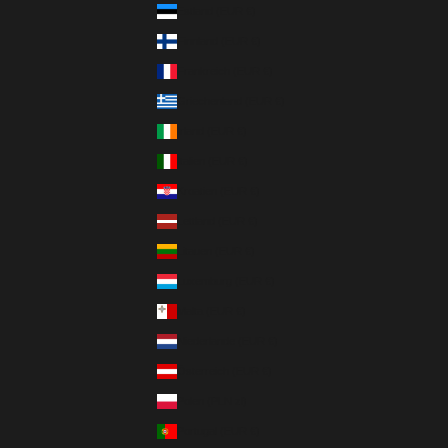
Estland (EUR €)
Finnland (EUR €)
Frankreich (EUR €)
Griechenland (EUR €)
Irland (EUR €)
Italien (EUR €)
Kroatien (EUR €)
Lettland (EUR €)
Litauen (EUR €)
Luxemburg (EUR €)
Malta (EUR €)
Niederlande (EUR €)
Österreich (EUR €)
Polen (PLN zł)
Portugal (EUR €)