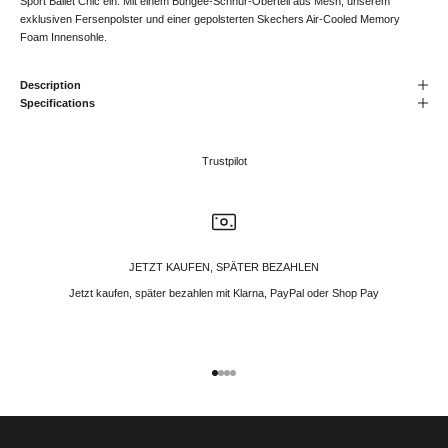
Sport Ballet Chic ein. Mit einem Bungee-Schnür-Oberteil aus Mesh, unserem
exklusiven Fersenpolster und einer gepolsterten Skechers Air-Cooled Memory
Foam Innensohle.
Description
Specifications
Trustpilot
JETZT KAUFEN, SPÄTER BEZAHLEN
Jetzt kaufen, später bezahlen mit Klarna, PayPal oder Shop Pay
Gehe zu Element 1
Gehe zu Element 2
Gehe zu Element 3
Gehe zu Element 4