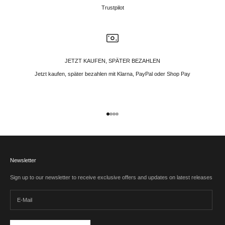
Trustpilot
JETZT KAUFEN, SPÄTER BEZAHLEN
Jetzt kaufen, später bezahlen mit Klarna, PayPal oder Shop Pay
Gehe zu Element 1
Gehe zu Element 2
Gehe zu Element 3
Gehe zu Element 4
Newsletter
Sign up to our newsletter to receive exclusive offers and updates on latest releases