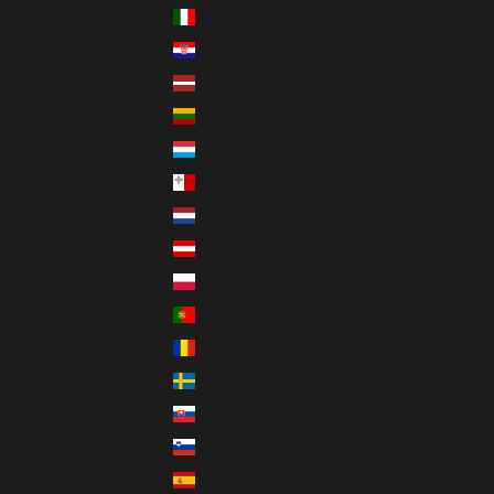
Italien (EUR €)
Kroatien (EUR €)
Lettland (EUR €)
Litauen (EUR €)
Luxemburg (EUR €)
Malta (EUR €)
Niederlande (EUR €)
Österreich (EUR €)
Polen (PLN zł)
Portugal (EUR €)
Rumänien (RON Lei)
Schweden (SEK kr)
Slowakei (EUR €)
Slowenien (EUR €)
Spanien (EUR €)