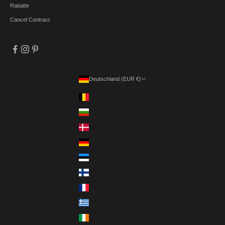
Rabatte
Cancel Contract
Deutschland (EUR €)
Land
Belgien (EUR €)
Bulgarien (EUR €)
Dänemark (DKK kr.)
Deutschland (EUR €)
Estland (EUR €)
Finnland (EUR €)
Frankreich (EUR €)
Griechenland (EUR €)
Irland (EUR €)