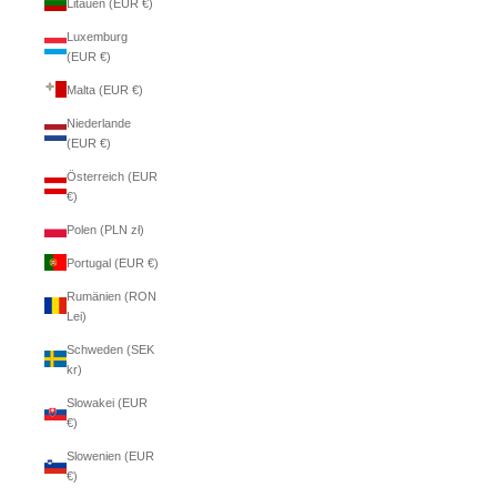
Litauen (EUR €)
Luxemburg
(EUR €)
Malta (EUR €)
Niederlande
(EUR €)
Österreich (EUR
€)
Polen (PLN zł)
Portugal (EUR €)
Rumänien (RON
Lei)
Schweden (SEK
kr)
Slowakei (EUR
€)
Slowenien (EUR
€)