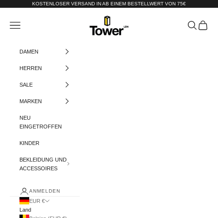
Zum Inhalt springen
KOSTENLOSER VERSAND IN AB EINEM BESTELLWERT VON 75€
Tower-London.De
Menü
Suchen
Warenko
DAMEN
HERREN
SALE
MARKEN
NEU
EINGETROFFEN
KINDER
BEKLEIDUNG UND
ACCESSOIRES
ANMELDEN
EUR €
Land