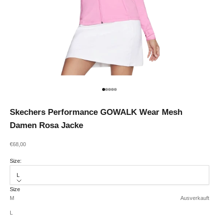
Gehe zu Element 1
Gehe zu Element 2
Gehe zu Element 3
Gehe zu Element 4
Gehe zu Element 5
Skechers Performance GOWALK Wear Mesh
Damen Rosa Jacke
Angebot
€68,00
Size:
L
Size
M
Ausverkauft
L