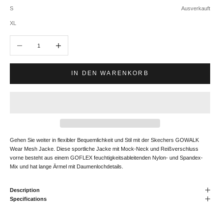
S
Ausverkauft
XL
Anzahl verringern
Anzahl erhöhen
IN DEN WARENKORB
Gehen Sie weiter in flexibler Bequemlichkeit und Stil mit der Skechers GOWALK
Wear Mesh Jacke. Diese sportliche Jacke mit Mock-Neck und Reißverschluss
vorne besteht aus einem GOFLEX feuchtigkeitsableitenden Nylon- und Spandex-
Mix und hat lange Ärmel mit Daumenlochdetails.
Description
Specifications