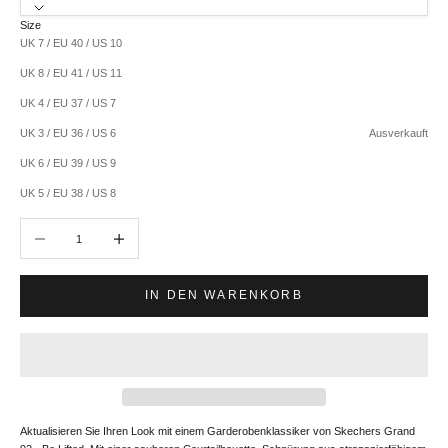
Size
UK 7 / EU 40 / US 10
UK 8 / EU 41 / US 11
UK 4 / EU 37 / US 7
UK 3 / EU 36 / US 6
Ausverkauft
UK 6 / EU 39 / US 9
UK 5 / EU 38 / US 8
Anzahl verringern
Anzahl erhöhen
IN DEN WARENKORB
Aktualisieren Sie Ihren Look mit einem Garderobenklassiker von Skechers Grand