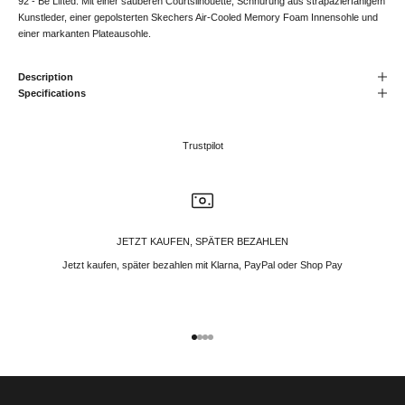
92 - Be Lifted. Mit einer sauberen Courtsilhouette, Schnürung aus strapazierfähigem
Kunstleder, einer gepolsterten Skechers Air-Cooled Memory Foam Innensohle und
einer markanten Plateausohle.
Description
Specifications
Trustpilot
JETZT KAUFEN, SPÄTER BEZAHLEN
Jetzt kaufen, später bezahlen mit Klarna, PayPal oder Shop Pay
Gehe zu Element 1
Gehe zu Element 2
Gehe zu Element 3
Gehe zu Element 4