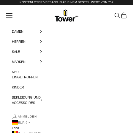
Zum Inhalt springen
KOSTENLOSER VERSAND IN AB EINEM BESTELLWERT VON 75€
Tower-London.De
Menü
Suchen
Warenko
DAMEN
HERREN
SALE
MARKEN
NEU
EINGETROFFEN
KINDER
BEKLEIDUNG UND
ACCESSOIRES
ANMELDEN
EUR €
Land