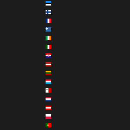
Estland (EUR €)
Finnland (EUR €)
Frankreich (EUR €)
Griechenland (EUR €)
Irland (EUR €)
Italien (EUR €)
Kroatien (EUR €)
Lettland (EUR €)
Litauen (EUR €)
Luxemburg (EUR €)
Malta (EUR €)
Niederlande (EUR €)
Österreich (EUR €)
Polen (PLN zł)
Portugal (EUR €)