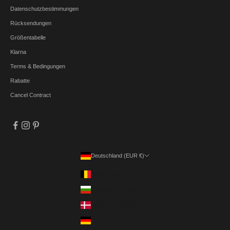
Datenschutzbestimmungen
Rücksendungen
Größentabelle
Klarna
Terms & Bedingungen
Rabatte
Cancel Contract
Deutschland (EUR €)
Land
Belgien (EUR €)
Bulgarien (EUR €)
Dänemark (DKK kr.)
Deutschland (EUR €)