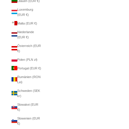
Litauen (EUR €)
Luxemburg
(EUR €)
Malta (EUR €)
Niederlande
(EUR €)
Österreich (EUR
€)
Polen (PLN zł)
Portugal (EUR €)
Rumänien (RON
Lei)
Schweden (SEK
kr)
Slowakei (EUR
€)
Slowenien (EUR
€)