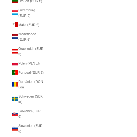
Litauen (EUR €)
Luxemburg
(EUR €)
Malta (EUR €)
Niederlande
(EUR €)
Österreich (EUR
€)
Polen (PLN zł)
Portugal (EUR €)
Rumänien (RON
Lei)
Schweden (SEK
kr)
Slowakei (EUR
€)
Slowenien (EUR
€)