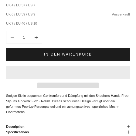
UK 4 / EU 37 / US 7
UK 6 / EU 39 / US 9
Ausverkauft
UK 7 / EU 40 / US 10
Anzahl verringern
Anzahl erhöhen
IN DEN WARENKORB
Steigen Sie in bequemen Gehkomfort und Dämpfung mit den Skechers Hands Free
Slip-Ins Go Walk Flex - Relish. Dieses schnürlose Design verfügt über ein
geformtes Pop-Up-Fersenpaneel und ein atmungsaktives, sportliches Mesh-
Obermaterial.
Description
Specifications