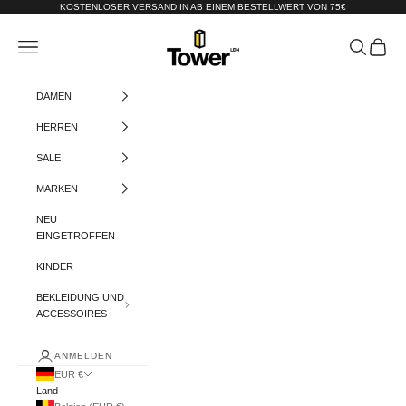
Zum Inhalt springen
KOSTENLOSER VERSAND IN AB EINEM BESTELLWERT VON 75€
Tower-London.De
Menü
Suchen
Warenko
DAMEN
HERREN
SALE
MARKEN
NEU
EINGETROFFEN
KINDER
BEKLEIDUNG UND
ACCESSOIRES
ANMELDEN
EUR €
Land