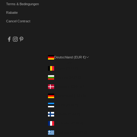
Terms & Bedingungen
Rabatte
Cancel Contract
Deutschland (EUR €)
Land
Belgien (EUR €)
Bulgarien (EUR €)
Dänemark (DKK kr.)
Deutschland (EUR €)
Estland (EUR €)
Finnland (EUR €)
Frankreich (EUR €)
Griechenland (EUR €)