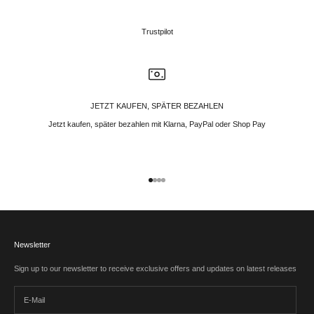
Trustpilot
JETZT KAUFEN, SPÄTER BEZAHLEN
Jetzt kaufen, später bezahlen mit Klarna, PayPal oder Shop Pay
Gehe zu Element 1
Gehe zu Element 2
Gehe zu Element 3
Gehe zu Element 4
Newsletter
Sign up to our newsletter to receive exclusive offers and updates on latest releases