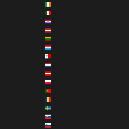
Irland (EUR €)
Italien (EUR €)
Kroatien (EUR €)
Lettland (EUR €)
Litauen (EUR €)
Luxemburg (EUR €)
Malta (EUR €)
Niederlande (EUR €)
Österreich (EUR €)
Polen (PLN zł)
Portugal (EUR €)
Rumänien (RON Lei)
Schweden (SEK kr)
Slowakei (EUR €)
Slowenien (EUR €)