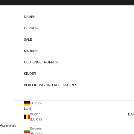
Zum Inhalt springen
DAMEN
HERREN
SALE
MARKEN
NEU EINGETROFFEN
KINDER
BEKLEIDUNG UND ACCESSOIRES
EUR €
Land
Belgien
DA
(EUR €)
Warenkorb
Bulgarien
(EUR €)