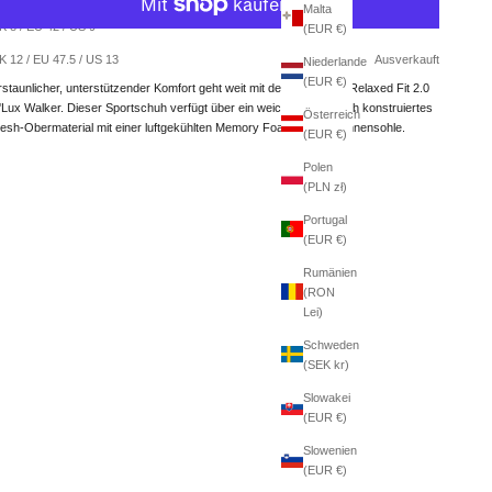
Malta
K 8 / EU 42 / US 9
(EUR €)
Weitere Bezahlmöglichkeiten
K 12 / EU 47.5 / US 13
Ausverkauft
Niederlande
(EUR €)
rstaunlicher, unterstützender Komfort geht weit mit dem Skechers Relaxed Fit 2.0
'Lux Walker. Dieser Sportschuh verfügt über ein weiches, technisch konstruiertes
Österreich
esh-Obermaterial mit einer luftgekühlten Memory Foam-Komfort-Innensohle.
(EUR €)
Polen
(PLN zł)
Portugal
(EUR €)
Rumänien
(RON
Lei)
Schweden
(SEK kr)
Slowakei
(EUR €)
Slowenien
(EUR €)