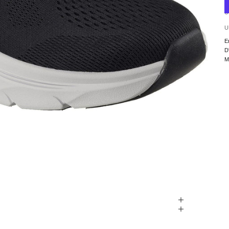
U
U
E
D
M