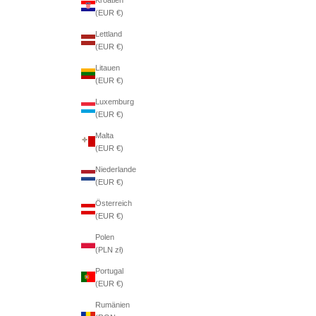
(EUR €)
Lettland
(EUR €)
Litauen
(EUR €)
Luxemburg
(EUR €)
Malta
(EUR €)
Niederlande
(EUR €)
Österreich
(EUR €)
Polen
(PLN zł)
Portugal
(EUR €)
Rumänien