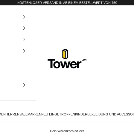
KOSTENLOSER VERSAND IN AB EINEM BESTELLWERT VON 75€
Tower-London.De
MEN
HERREN
SALE
MARKEN
NEU EINGETROFFEN
KINDER
BEKLEIDUNG UND ACCESSO
Dein Warenkorb ist leer