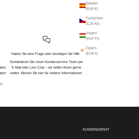
Spanien
(EUR €)
Tschechien
(CZK Kč)
Ungarn
(HUF Ft)
Zypern
(EUR €)
Haben Sie eine Frage oder benötigen Sie Hilfe?
Kontaktieren Sie unser Kundenservice-Team per
aber.
E-Mail oder Live-Chat – wir helfen Ihnen gerne
etzt
weiter
. Klicken Sie hier für weitere Informationen.
n*
KUNDENDIENST