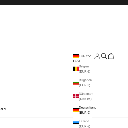
Anmelden
Suchen
Warenkorb
EUR €
Land
Belgien
(EUR €)
Bulgarien
(EUR €)
Dänemark
(DKK kr.)
Deutschland
IRES
(EUR €)
Estland
(EUR €)