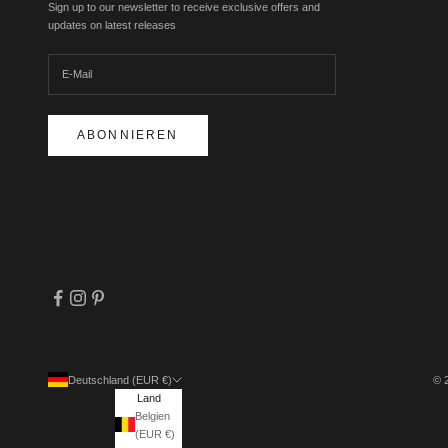
Sign up to our newsletter to receive exclusive offers and
updates on latest releases
ABONNIEREN
Deutschland (EUR €)
© 
Land
Belgien
(EUR €)