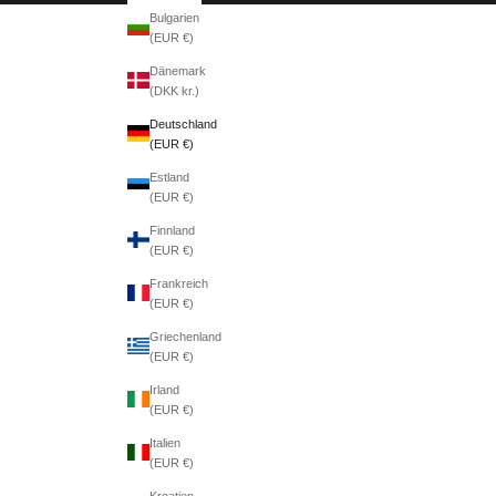
Bulgarien
(EUR €)
Dänemark
(DKK kr.)
Deutschland
(EUR €)
Estland
(EUR €)
Finnland
(EUR €)
Frankreich
(EUR €)
Griechenland
(EUR €)
Irland
(EUR €)
Italien
(EUR €)
Kroatien