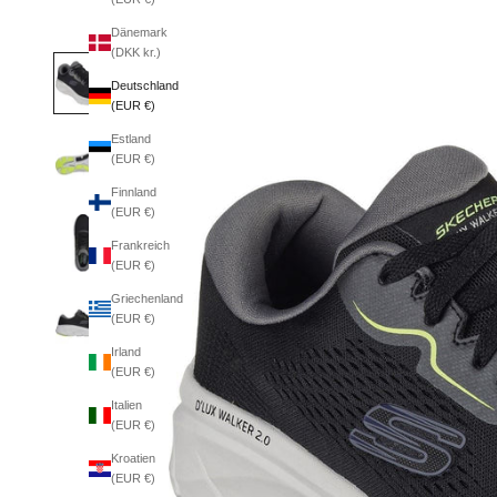
Dänemark
(DKK kr.)
Deutschland
(EUR €)
Estland
(EUR €)
Finnland
(EUR €)
Frankreich
(EUR €)
Griechenland
(EUR €)
Irland
(EUR €)
Italien
(EUR €)
Kroatien
(EUR €)