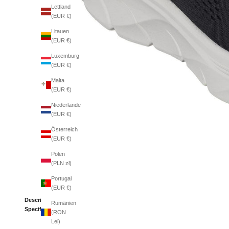
Lettland
(EUR €)
Litauen
(EUR €)
Luxemburg
(EUR €)
Malta
(EUR €)
Niederlande
(EUR €)
Österreich
(EUR €)
Polen
(PLN zł)
Portugal
(EUR €)
Description
Rumänien
Specifications
(RON
Lei)