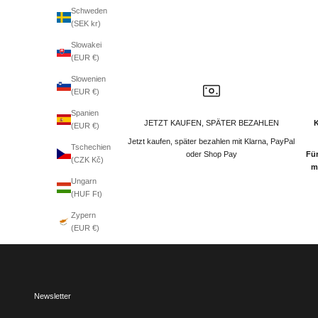
Schweden
(SEK kr)
Slowakei
(EUR €)
Slowenien
(EUR €)
Spanien
JETZT KAUFEN, SPÄTER BEZAHLEN
(EUR €)
Jetzt kaufen, später bezahlen mit Klarna, PayPal
Tschechien
oder Shop Pay
Für
(CZK Kč)
m
Ungarn
(HUF Ft)
Zypern
(EUR €)
Newsletter