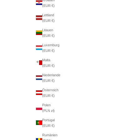
(EUR €)
Lettland
(EUR €)
Litauen
(EUR €)
Luxemburg
(EUR €)
Malta
(EUR €)
Niederlande
(EUR €)
Österreich
(EUR €)
Polen
(PLN zł)
Portugal
(EUR €)
Rumänien