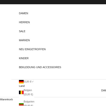
Zum Inhalt springen
DAMEN
HERREN
SALE
MARKEN
NEU EINGETROFFEN
KINDER
BEKLEIDUNG UND ACCESSOIRES
EUR €
Land
Belgien
DA
(EUR €)
Warenkorb
Bulgarien
(EUR €)