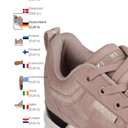
Dänemark
(DKK kr.)
Deutschland
(EUR €)
Estland
(EUR €)
Finnland
(EUR €)
Frankreich
(EUR €)
Griechenland
(EUR €)
Irland
(EUR €)
Italien
(EUR €)
Kroatien
(EUR €)