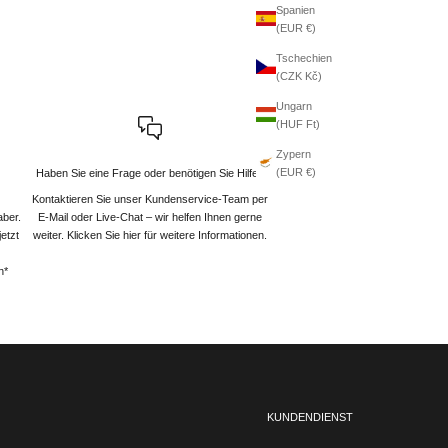
Spanien
(EUR €)
Tschechien
(CZK Kč)
Ungarn
(HUF Ft)
Zypern
(EUR €)
Haben Sie eine Frage oder benötigen Sie Hilfe?
Kontaktieren Sie unser Kundenservice-Team per
aber.
E-Mail oder Live-Chat – wir helfen Ihnen gerne
etzt
weiter
. Klicken Sie hier für weitere Informationen.
n*
KUNDENDIENST