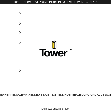
KOSTENLOSER VERSAND IN AB EINEM BESTELLWERT VON 75€
Tower-London.De
MEN
HERREN
SALE
MARKEN
NEU EINGETROFFEN
KINDER
BEKLEIDUNG UND ACCESSO
Dein Warenkorb ist leer