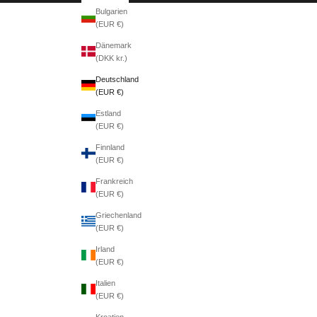
Bulgarien
(EUR €)
Dänemark
(DKK kr.)
Deutschland
(EUR €)
Estland
(EUR €)
Finnland
(EUR €)
Frankreich
(EUR €)
Griechenland
(EUR €)
Irland
(EUR €)
Italien
(EUR €)
Kroatien