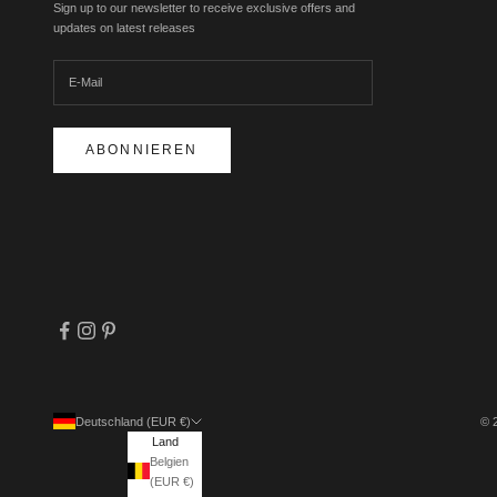
Sign up to our newsletter to receive exclusive offers and
updates on latest releases
ABONNIEREN
Deutschland (EUR €)
© 
Land
Belgien
(EUR €)