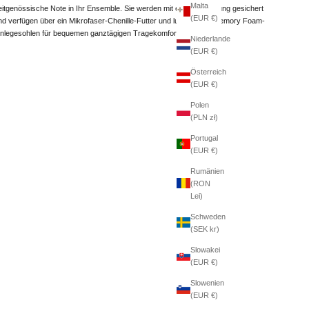
Malta
eitgenössische Note in Ihr Ensemble. Sie werden mit einer Schnürung gesichert
(EUR €)
nd verfügen über ein Mikrofaser-Chenille-Futter und luftgekühlte Memory Foam-
inlegesohlen für bequemen ganztägigen Tragekomfort.
Niederlande
(EUR €)
Österreich
(EUR €)
Polen
(PLN zł)
Portugal
(EUR €)
Rumänien
(RON
Lei)
Schweden
(SEK kr)
Slowakei
(EUR €)
Slowenien
(EUR €)