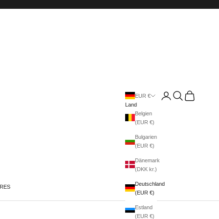
Anmelden
Suchen
Warenkorb
EUR €
Land
Belgien
(EUR €)
Bulgarien
(EUR €)
Dänemark
(DKK kr.)
Deutschland
IRES
(EUR €)
Estland
(EUR €)