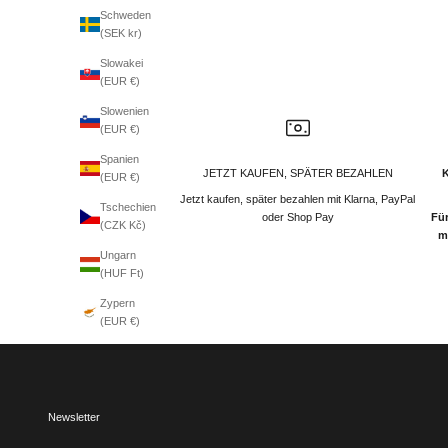
Schweden
(SEK kr)
Slowakei
(EUR €)
Slowenien
(EUR €)
Spanien
JETZT KAUFEN, SPÄTER BEZAHLEN
(EUR €)
Jetzt kaufen, später bezahlen mit Klarna, PayPal
Tschechien
oder Shop Pay
Für
(CZK Kč)
m
Ungarn
(HUF Ft)
Zypern
(EUR €)
Newsletter