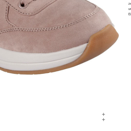
z
u
E