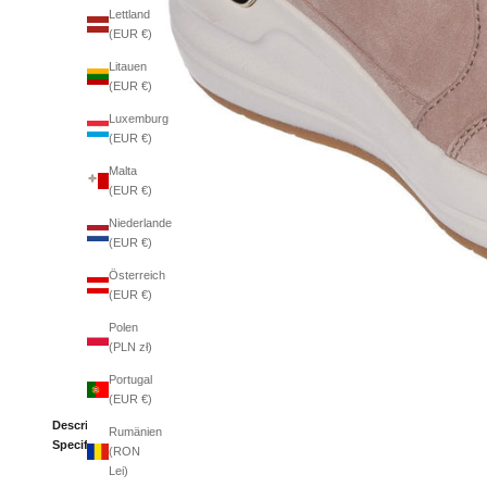
Lettland
(EUR €)
Litauen
(EUR €)
Luxemburg
(EUR €)
Malta
(EUR €)
Niederlande
(EUR €)
Österreich
(EUR €)
Polen
(PLN zł)
Portugal
(EUR €)
Description
Rumänien
Specifications
(RON
Lei)