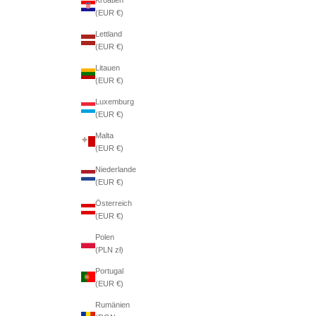
(EUR €)
Lettland
(EUR €)
Litauen
(EUR €)
Luxemburg
(EUR €)
Malta
(EUR €)
Niederlande
(EUR €)
Österreich
(EUR €)
Polen
(PLN zł)
Portugal
(EUR €)
Rumänien