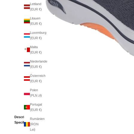
Lettland
(EUR €)
Litauen
(EUR €)
Luxemburg
(EUR €)
Malta
(EUR €)
Niederlande
(EUR €)
Österreich
(EUR €)
Polen
(PLN zł)
Portugal
(EUR €)
Description
Rumänien
Specifications
(RON
Lei)