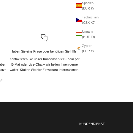
Spanien
(EUR €)
Tschechien
(CZK Kč)
Ungarn
(HUF Ft)
Zypern
(EUR €)
Haben Sie eine Frage oder benötigen Sie Hilfe?
Kontaktieren Sie unser Kundenservice-Team per
aber.
E-Mail oder Live-Chat – wir helfen Ihnen gerne
etzt
weiter
. Klicken Sie hier für weitere Informationen.
n*
KUNDENDIENST