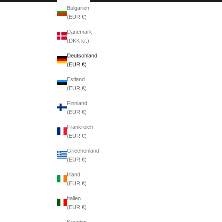
Bulgarien
(EUR €)
Dänemark
(DKK kr.)
Deutschland
(EUR €)
Estland
(EUR €)
Finnland
(EUR €)
Frankreich
(EUR €)
Griechenland
(EUR €)
Irland
(EUR €)
Italien
(EUR €)
Kroatien