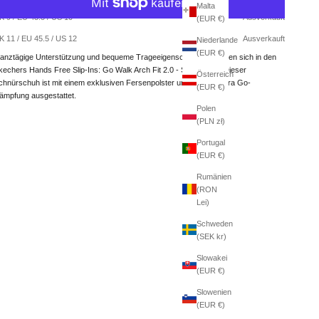
Malta
K 9 / EU 43.5 / US 10
Ausverkauft
(EUR €)
Weitere Bezahlmöglichkeiten
K 11 / EU 45.5 / US 12
Ausverkauft
Niederlande
(EUR €)
anztägige Unterstützung und bequeme Trageeigenschaften vereinen sich in den
kechers Hands Free Slip-Ins: Go Walk Arch Fit 2.0 - Simplicity 2. Dieser
Österreich
chnürschuh ist mit einem exklusiven Fersenpolster und leichter Ultra Go-
(EUR €)
ämpfung ausgestattet.
Polen
(PLN zł)
Portugal
(EUR €)
Rumänien
(RON
Lei)
Schweden
(SEK kr)
Slowakei
(EUR €)
Slowenien
(EUR €)