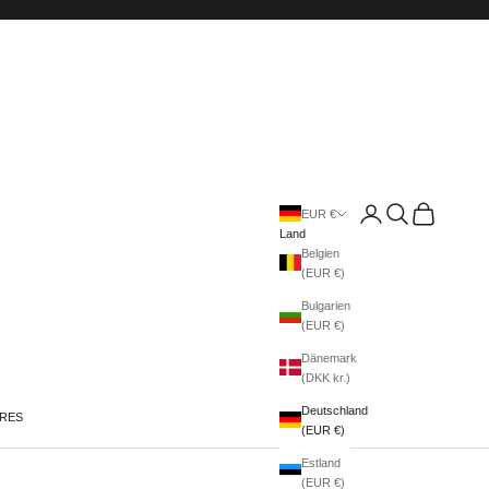
Anmelden
Suchen
Warenkorb
EUR €
Land
Belgien
(EUR €)
Bulgarien
(EUR €)
Dänemark
(DKK kr.)
Deutschland
IRES
(EUR €)
Estland
(EUR €)