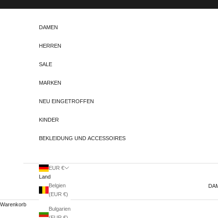
Zum Inhalt springen
DAMEN
HERREN
SALE
MARKEN
NEU EINGETROFFEN
KINDER
BEKLEIDUNG UND ACCESSOIRES
EUR €
Land
Belgien
DA
(EUR €)
Warenkorb
Bulgarien
(EUR €)