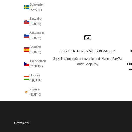
Schweden
(SEK kr)
Slowakei
(EUR €)
Slowenien
(EUR €)
Spanien
JETZT KAUFEN, SPÄTER BEZAHLEN
(EUR €)
Jetzt kaufen, später bezahlen mit Klarna, PayPal
Tschechien
oder Shop Pay
Für
(CZK Kč)
m
Ungarn
(HUF Ft)
Zypern
(EUR €)
Newsletter