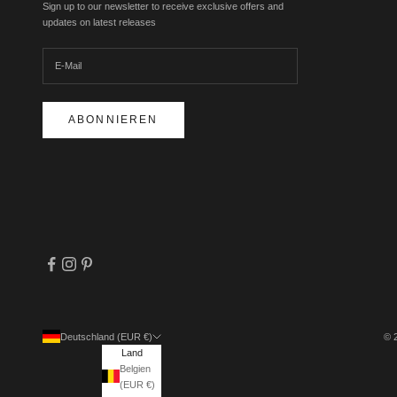
Sign up to our newsletter to receive exclusive offers and
updates on latest releases
ABONNIEREN
Deutschland (EUR €)
© 
Land
Belgien
(EUR €)