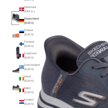
Dänemark
(DKK kr.)
Deutschland
(EUR €)
Estland
(EUR €)
Finnland
(EUR €)
Frankreich
(EUR €)
Griechenland
(EUR €)
Irland
(EUR €)
Italien
(EUR €)
Kroatien
(EUR €)