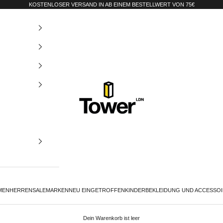
KOSTENLOSER VERSAND IN AB EINEM BESTELLWERT VON 75€
Tower-London.De
MEN
HERREN
SALE
MARKEN
NEU EINGETROFFEN
KINDER
BEKLEIDUNG UND ACCESSO
Dein Warenkorb ist leer