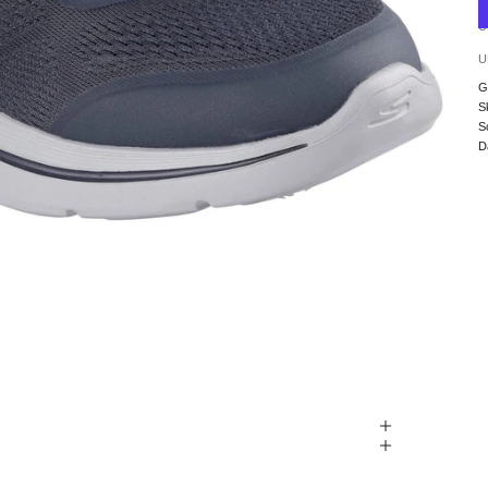
U
U
G
S
S
D