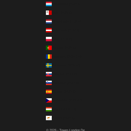
Luxemburg (EUR €)
Malta (EUR €)
Niederlande (EUR €)
Österreich (EUR €)
Polen (PLN zł)
Portugal (EUR €)
Rumänien (RON Lei)
Schweden (SEK kr)
Slowakei (EUR €)
Slowenien (EUR €)
Spanien (EUR €)
Tschechien (CZK Kč)
Ungarn (HUF Ft)
Zypern (EUR €)
© 2026 - Tower-London.De