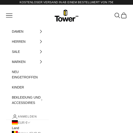
Zum Inhalt springen
KOSTENLOSER VERSAND IN AB EINEM BESTELLWERT VON 75€
Tower-London.De
Menü
Suchen
Warenko
DAMEN
HERREN
SALE
MARKEN
NEU
EINGETROFFEN
KINDER
BEKLEIDUNG UND
ACCESSOIRES
ANMELDEN
EUR €
Land