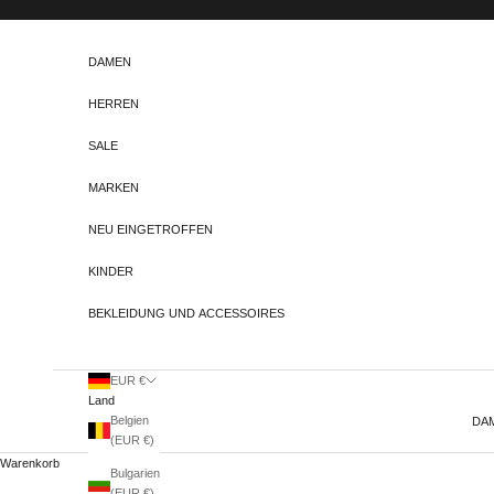
Zum Inhalt springen
DAMEN
HERREN
SALE
MARKEN
NEU EINGETROFFEN
KINDER
BEKLEIDUNG UND ACCESSOIRES
EUR €
Land
Belgien
DA
(EUR €)
Warenkorb
Bulgarien
(EUR €)