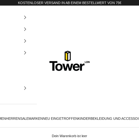
KOSTENLOSER VERSAND IN AB EINEM BESTELLWERT VON 75€
Tower-London.De
MEN
HERREN
SALE
MARKEN
NEU EINGETROFFEN
KINDER
BEKLEIDUNG UND ACCESSO
Dein Warenkorb ist leer