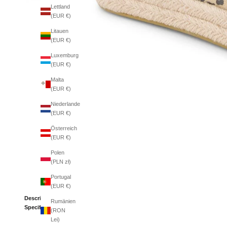
Lettland
(EUR €)
Litauen
(EUR €)
Luxemburg
(EUR €)
Malta
(EUR €)
Niederlande
(EUR €)
Österreich
(EUR €)
Polen
(PLN zł)
Portugal
(EUR €)
Description
Rumänien
Specifications
(RON
Lei)