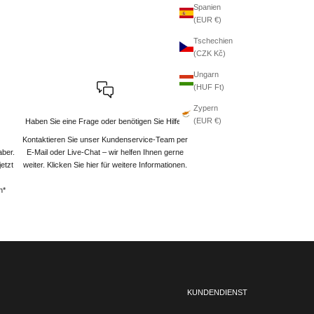
Spanien
(EUR €)
Tschechien
(CZK Kč)
Ungarn
(HUF Ft)
Zypern
(EUR €)
Haben Sie eine Frage oder benötigen Sie Hilfe?
Kontaktieren Sie unser Kundenservice-Team per
aber.
E-Mail oder Live-Chat – wir helfen Ihnen gerne
etzt
weiter
. Klicken Sie hier für weitere Informationen.
n*
KUNDENDIENST