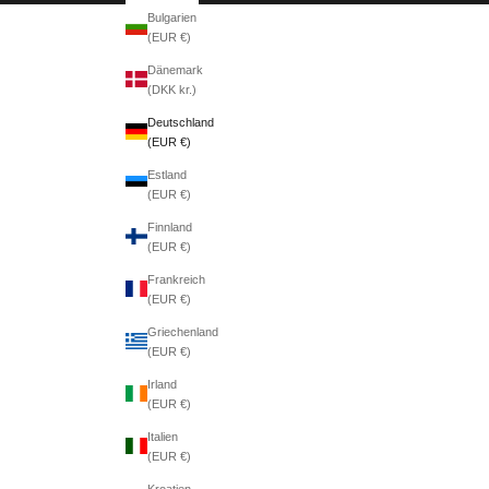
Bulgarien
(EUR €)
Dänemark
(DKK kr.)
Deutschland
(EUR €)
Estland
(EUR €)
Finnland
(EUR €)
Frankreich
(EUR €)
Griechenland
(EUR €)
Irland
(EUR €)
Italien
(EUR €)
Kroatien