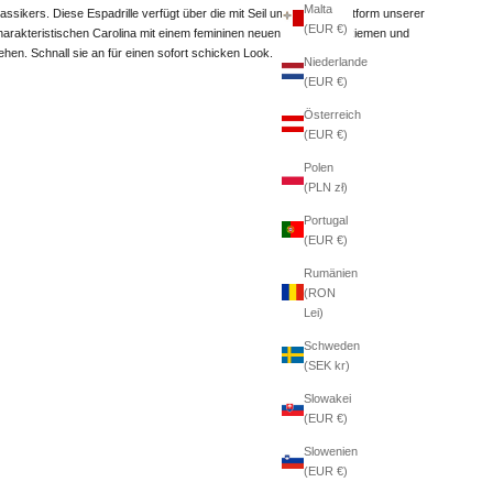
Malta
lassikers. Diese Espadrille verfügt über die mit Seil umwickelte Plattform unserer
(EUR €)
harakteristischen Carolina mit einem femininen neuen Mary Jane-Riemen und
ehen. Schnall sie an für einen sofort schicken Look.
Niederlande
(EUR €)
Österreich
(EUR €)
Polen
(PLN zł)
Portugal
(EUR €)
Rumänien
(RON
Lei)
Schweden
(SEK kr)
Slowakei
(EUR €)
Slowenien
(EUR €)