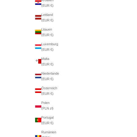
(EUR €)
Lettland
(EUR €)
Litauen
(EUR €)
Luxemburg
(EUR €)
Malta
(EUR €)
Niederlande
(EUR €)
Österreich
(EUR €)
Polen
(PLN zł)
Portugal
(EUR €)
Rumänien