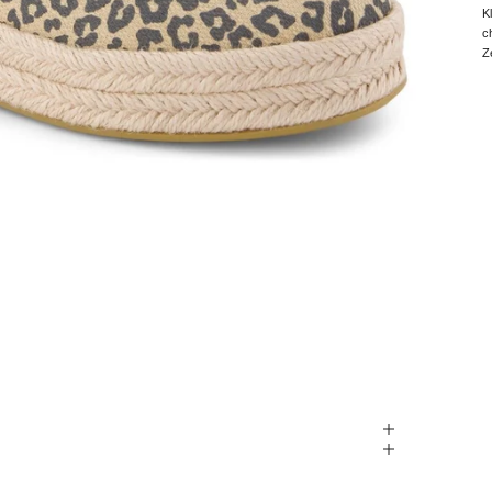
K
c
Z