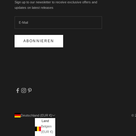
Sign up to our newsletter to receive exclusive offers and
updates on latest releases
ABONNIEREN
Deutschland (EUR €)
© 
Land
Belgien
(EUR €)