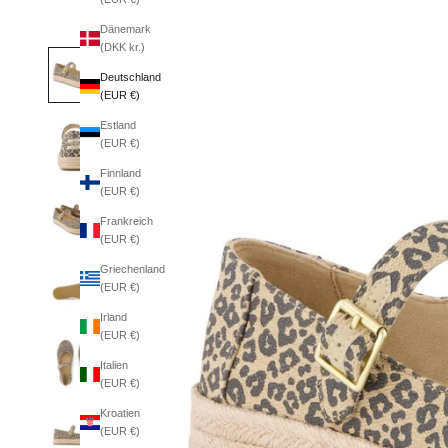
Dänemark
(DKK kr.)
Deutschland
(EUR €)
Estland
(EUR €)
Finnland
(EUR €)
Frankreich
(EUR €)
Griechenland
(EUR €)
Irland
(EUR €)
Italien
(EUR €)
Kroatien
(EUR €)