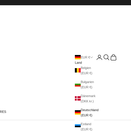
Anmelden
Suchen
Warenkorb
EUR €
Land
Belgien
(EUR €)
Bulgarien
(EUR €)
Dänemark
(DKK kr.)
Deutschland
IRES
(EUR €)
Estland
(EUR €)