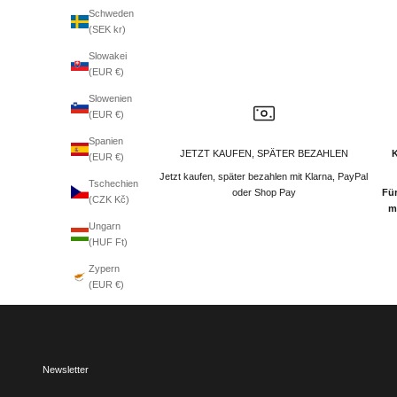
Schweden
(SEK kr)
Slowakei
(EUR €)
Slowenien
(EUR €)
Spanien
JETZT KAUFEN, SPÄTER BEZAHLEN
(EUR €)
Jetzt kaufen, später bezahlen mit Klarna, PayPal
Tschechien
oder Shop Pay
Für
(CZK Kč)
m
Ungarn
(HUF Ft)
Zypern
(EUR €)
Newsletter