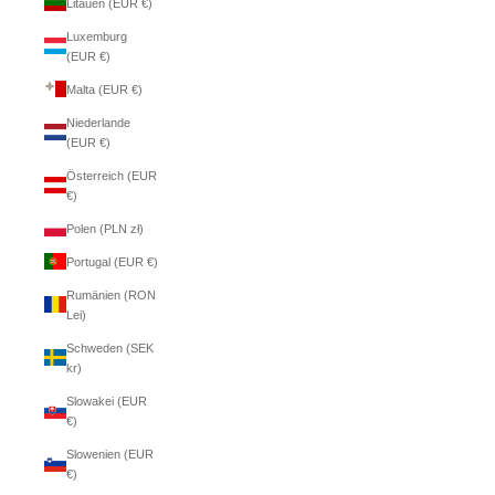
Litauen (EUR €)
Luxemburg
(EUR €)
Malta (EUR €)
Niederlande
(EUR €)
Österreich (EUR
€)
Polen (PLN zł)
Portugal (EUR €)
Rumänien (RON
Lei)
Schweden (SEK
kr)
Slowakei (EUR
€)
Slowenien (EUR
€)