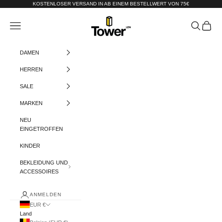
Zum Inhalt springen
KOSTENLOSER VERSAND IN AB EINEM BESTELLWERT VON 75€
Tower-London.De
Menü
Suchen
Warenko
DAMEN
HERREN
SALE
MARKEN
NEU
EINGETROFFEN
KINDER
BEKLEIDUNG UND
ACCESSOIRES
ANMELDEN
EUR €
Land