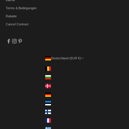
Klarna
Terms & Bedingungen
Rabatte
Cancel Contract
Deutschland (EUR €)
Land
Belgien (EUR €)
Bulgarien (EUR €)
Dänemark (DKK kr.)
Deutschland (EUR €)
Estland (EUR €)
Finnland (EUR €)
Frankreich (EUR €)