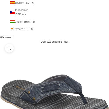
Spanien (EUR €)
Tschechien
(CZK Kč)
Ungarn (HUF Ft)
Zypern (EUR €)
Warenkorb
Dein Warenkorb ist leer
Bild vergrößern