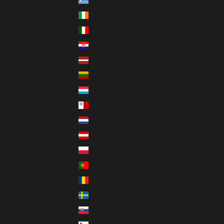
Griechenland (EUR €)
Irland (EUR €)
Italien (EUR €)
Kroatien (EUR €)
Lettland (EUR €)
Litauen (EUR €)
Luxemburg (EUR €)
Malta (EUR €)
Niederlande (EUR €)
Österreich (EUR €)
Polen (PLN zł)
Portugal (EUR €)
Rumänien (RON Lei)
Schweden (SEK kr)
Slowakei (EUR €)