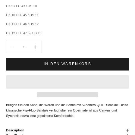
UK 9 / EU 43 / US 10
UK 10 / EU 45 / US 11
UK 11 / EU 46 / US 12
UK 12 / EU 47.5 / US 13
Anzahl verringern
Anzahl erhöhen
IN DEN WARENKORB
Bringen Sie den Sand, die Wellen und die Sonne mit Skechers Quill - Seaside. Diese
klassische Flip-Flop-Sandale verfügt über ein Obermaterial aus Canvas und
Synthetik sowie eine gepolsterte Komfortsohle.
Description