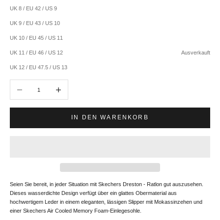
UK 8 / EU 42 / US 9
UK 9 / EU 43 / US 10
UK 10 / EU 45 / US 11
UK 11 / EU 46 / US 12
Ausverkauft
UK 12 / EU 47.5 / US 13
Anzahl verringern
Anzahl erhöhen
IN DEN WARENKORB
Seien Sie bereit, in jeder Situation mit Skechers Dreston - Ratlon gut auszusehen.
Dieses wasserdichte Design verfügt über ein glattes Obermaterial aus
hochwertigem Leder in einem eleganten, lässigen Slipper mit Mokassinzehen und
einer Skechers Air Cooled Memory Foam-Einlegesohle.