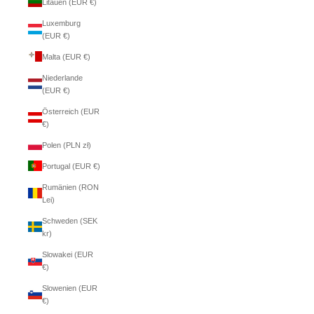
Litauen (EUR €)
Luxemburg
(EUR €)
Malta (EUR €)
Niederlande
(EUR €)
Österreich (EUR
€)
Polen (PLN zł)
Portugal (EUR €)
Rumänien (RON
Lei)
Schweden (SEK
kr)
Slowakei (EUR
€)
Slowenien (EUR
€)