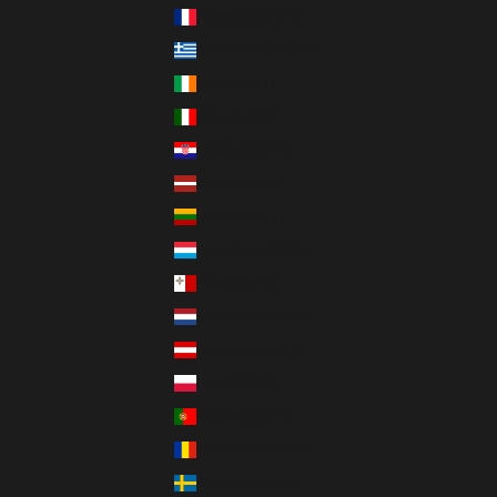
Frankreich (EUR €)
Griechenland (EUR €)
Irland (EUR €)
Italien (EUR €)
Kroatien (EUR €)
Lettland (EUR €)
Litauen (EUR €)
Luxemburg (EUR €)
Malta (EUR €)
Niederlande (EUR €)
Österreich (EUR €)
Polen (PLN zł)
Portugal (EUR €)
Rumänien (RON Lei)
Schweden (SEK kr)