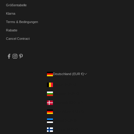
Größentabelle
Klarna
Terms & Bedingungen
Rabatte
Cancel Contract
Deutschland (EUR €)
Land
Belgien (EUR €)
Bulgarien (EUR €)
Dänemark (DKK kr.)
Deutschland (EUR €)
Estland (EUR €)
Finnland (EUR €)