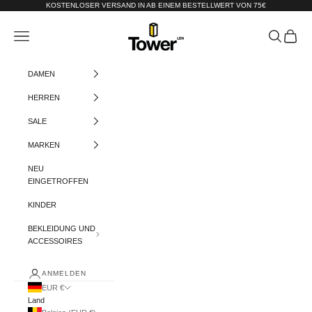
Zum Inhalt springen
KOSTENLOSER VERSAND IN AB EINEM BESTELLWERT VON 75€
Tower-London.De
Menü
Suchen
Warenko
DAMEN
HERREN
SALE
MARKEN
NEU
EINGETROFFEN
KINDER
BEKLEIDUNG UND
ACCESSOIRES
ANMELDEN
EUR €
Land