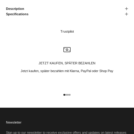
Description
Specifications
Trustpilot
JETZT KAUFEN, SPÄTER BEZAHLEN
Jetzt kaufen, später bezahlen mit Klarna, PayPal oder Shop Pay
Gehe zu Element 1
Gehe zu Element 2
Gehe zu Element 3
Gehe zu Element 4
Newsletter
Sign up to our newsletter to receive exclusive offers and updates on latest releases