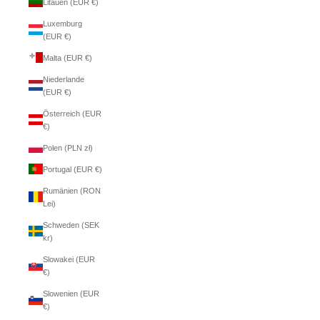
Litauen (EUR €)
Luxemburg
(EUR €)
Malta (EUR €)
Niederlande
(EUR €)
Österreich (EUR
€)
Polen (PLN zł)
Portugal (EUR €)
Rumänien (RON
Lei)
Schweden (SEK
kr)
Slowakei (EUR
€)
Slowenien (EUR
€)