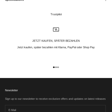
Trustpilot
JETZT KAUFEN, SPÄTER BEZAHLEN
Jetzt kaufen, später bezahlen mit Klarna, PayPal oder Shop Pay
Gehe zu Element 1
Gehe zu Element 2
Gehe zu Element 3
Gehe zu Element 4
Newsletter
Sign up to our newsletter to receive exclusive offers and updates on latest releases