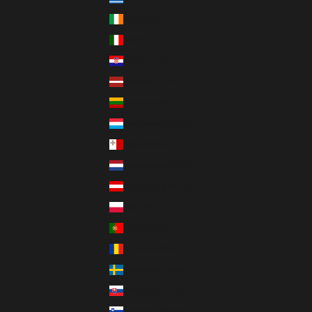
Irland (EUR €)
Italien (EUR €)
Kroatien (EUR €)
Lettland (EUR €)
Litauen (EUR €)
Luxemburg (EUR €)
Malta (EUR €)
Niederlande (EUR €)
Österreich (EUR €)
Polen (PLN zł)
Portugal (EUR €)
Rumänien (RON Lei)
Schweden (SEK kr)
Slowakei (EUR €)
Slowenien (EUR €)