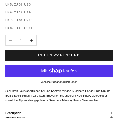
UK 5 / EU 38 / US 8
UK 6 / EU 39 / US 9
UK 7 / EU 40 / US 10
UK 8 / EU 41 / US 11
Anzahl verringern
Anzahl erhöhen
IN DEN WARENKORB
Weitere Bezahlmöglichkeiten
Schlüpfen Sie in sportlichen Stil und Komfort mit den Skechers Hands Free Slip-ins:
BOBS Sport Squad 4 Dire Step. Entworfen mit unserem Heel Pillow, bietet dieser
sportliche Slipper eine gepolsterte Skechers Memory Foam Einlegesohle.
Description
Specifications