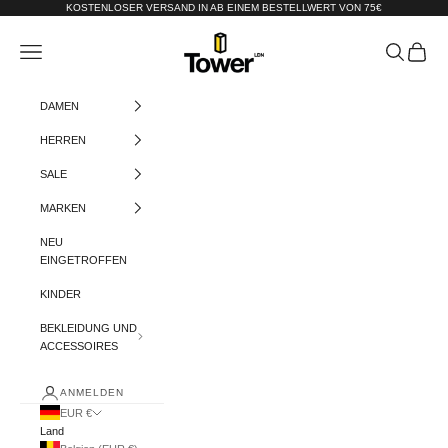
Zum Inhalt springen
KOSTENLOSER VERSAND IN AB EINEM BESTELLWERT VON 75€
Tower-London.De
Menü
Suchen
Warenko
DAMEN
HERREN
SALE
MARKEN
NEU
EINGETROFFEN
KINDER
BEKLEIDUNG UND
ACCESSOIRES
ANMELDEN
EUR €
Land