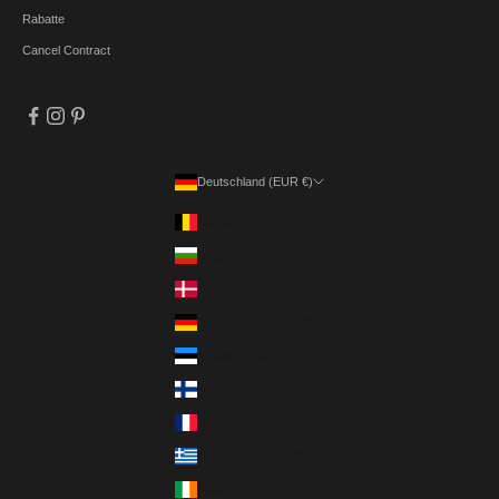
Rabatte
Cancel Contract
Deutschland (EUR €)
Land
Belgien (EUR €)
Bulgarien (EUR €)
Dänemark (DKK kr.)
Deutschland (EUR €)
Estland (EUR €)
Finnland (EUR €)
Frankreich (EUR €)
Griechenland (EUR €)
Irland (EUR €)