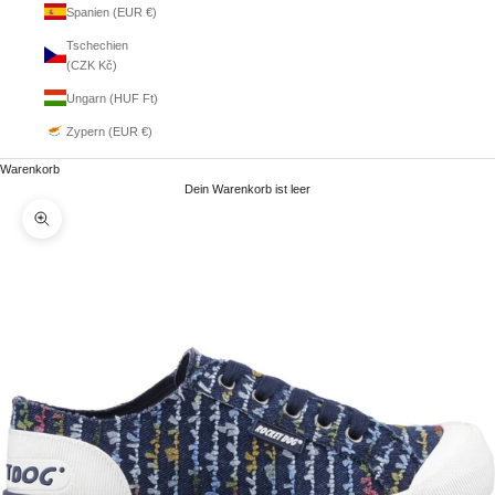
Spanien (EUR €)
Tschechien
(CZK Kč)
Ungarn (HUF Ft)
Zypern (EUR €)
Warenkorb
Dein Warenkorb ist leer
Bild vergrößern