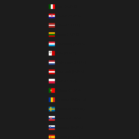
Italien (EUR €)
Kroatien (EUR €)
Lettland (EUR €)
Litauen (EUR €)
Luxemburg (EUR €)
Malta (EUR €)
Niederlande (EUR €)
Österreich (EUR €)
Polen (PLN zł)
Portugal (EUR €)
Rumänien (RON Lei)
Schweden (SEK kr)
Slowakei (EUR €)
Slowenien (EUR €)
Spanien (EUR €)