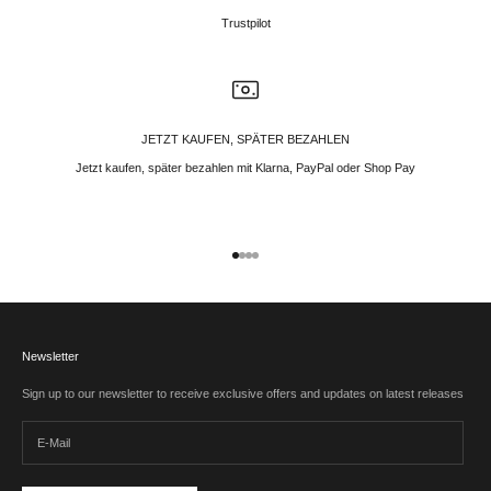
Trustpilot
JETZT KAUFEN, SPÄTER BEZAHLEN
Jetzt kaufen, später bezahlen mit Klarna, PayPal oder Shop Pay
Gehe zu Element 1
Gehe zu Element 2
Gehe zu Element 3
Gehe zu Element 4
Newsletter
Sign up to our newsletter to receive exclusive offers and updates on latest releases