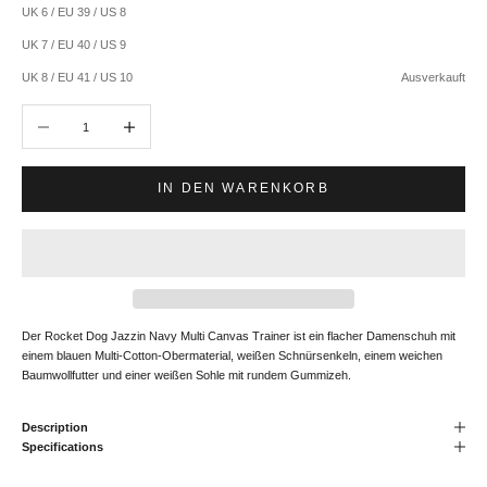
UK 6 / EU 39 / US 8
UK 7 / EU 40 / US 9
UK 8 / EU 41 / US 10
Ausverkauft
Anzahl verringern
Anzahl erhöhen
IN DEN WARENKORB
Der Rocket Dog Jazzin Navy Multi Canvas Trainer ist ein flacher Damenschuh mit
einem blauen Multi-Cotton-Obermaterial, weißen Schnürsenkeln, einem weichen
Baumwollfutter und einer weißen Sohle mit rundem Gummizeh.
Description
Specifications