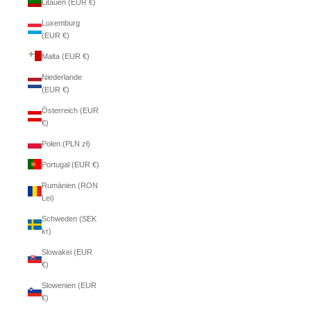
Litauen (EUR €)
Luxemburg
(EUR €)
Malta (EUR €)
Niederlande
(EUR €)
Österreich (EUR
€)
Polen (PLN zł)
Portugal (EUR €)
Rumänien (RON
Lei)
Schweden (SEK
kr)
Slowakei (EUR
€)
Slowenien (EUR
€)