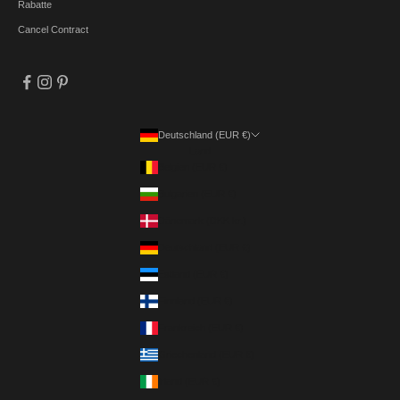
Rabatte
Cancel Contract
Deutschland (EUR €)
Land
Belgien (EUR €)
Bulgarien (EUR €)
Dänemark (DKK kr.)
Deutschland (EUR €)
Estland (EUR €)
Finnland (EUR €)
Frankreich (EUR €)
Griechenland (EUR €)
Irland (EUR €)