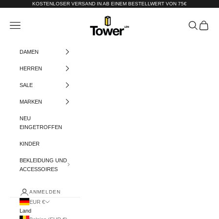
Zum Inhalt springen
KOSTENLOSER VERSAND IN AB EINEM BESTELLWERT VON 75€
Tower-London.De
Menü
Suchen
Warenko
DAMEN
HERREN
SALE
MARKEN
NEU
EINGETROFFEN
KINDER
BEKLEIDUNG UND
ACCESSOIRES
ANMELDEN
EUR €
Land