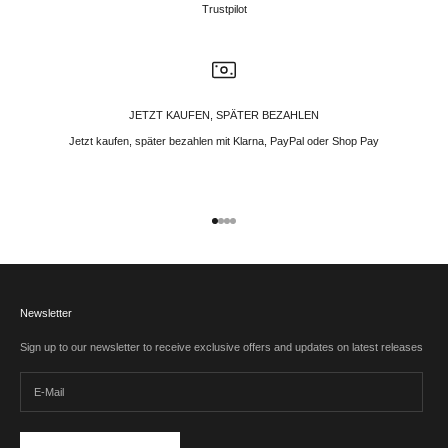
Trustpilot
JETZT KAUFEN, SPÄTER BEZAHLEN
Jetzt kaufen, später bezahlen mit Klarna, PayPal oder Shop Pay
Gehe zu Element 1
Gehe zu Element 2
Gehe zu Element 3
Gehe zu Element 4
Newsletter
Sign up to our newsletter to receive exclusive offers and updates on latest releases