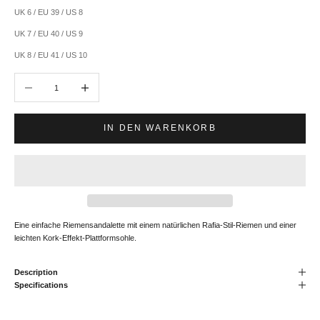
UK 6 / EU 39 / US 8
UK 7 / EU 40 / US 9
UK 8 / EU 41 / US 10
Anzahl verringern
Anzahl erhöhen
IN DEN WARENKORB
Eine einfache Riemensandalette mit einem natürlichen Rafia-Stil-Riemen und einer
leichten Kork-Effekt-Plattformsohle.
Description
Specifications