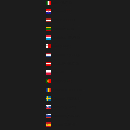
Italien (EUR €)
Kroatien (EUR €)
Lettland (EUR €)
Litauen (EUR €)
Luxemburg (EUR €)
Malta (EUR €)
Niederlande (EUR €)
Österreich (EUR €)
Polen (PLN zł)
Portugal (EUR €)
Rumänien (RON Lei)
Schweden (SEK kr)
Slowakei (EUR €)
Slowenien (EUR €)
Spanien (EUR €)