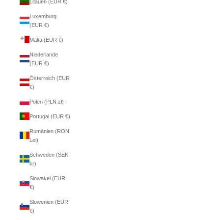
Litauen (EUR €)
Luxemburg
(EUR €)
Malta (EUR €)
Niederlande
(EUR €)
Österreich (EUR
€)
Polen (PLN zł)
Portugal (EUR €)
Rumänien (RON
Lei)
Schweden (SEK
kr)
Slowakei (EUR
€)
Slowenien (EUR
€)