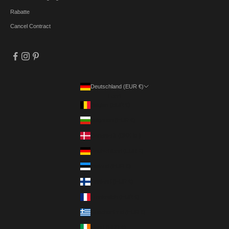
Rabatte
Cancel Contract
Deutschland (EUR €)
Land
Belgien (EUR €)
Bulgarien (EUR €)
Dänemark (DKK kr.)
Deutschland (EUR €)
Estland (EUR €)
Finnland (EUR €)
Frankreich (EUR €)
Griechenland (EUR €)
Irland (EUR €)