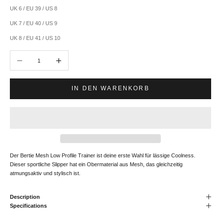
UK 6 / EU 39 / US 8
UK 7 / EU 40 / US 9
UK 8 / EU 41 / US 10
Anzahl verringern
Anzahl erhöhen
IN DEN WARENKORB
Der Bertie Mesh Low Profile Trainer ist deine erste Wahl für lässige Coolness.
Dieser sportliche Slipper hat ein Obermaterial aus Mesh, das gleichzeitig
atmungsaktiv und stylisch ist.
Description
Specifications