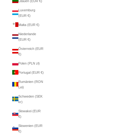
Litauen (EUR €)
Luxemburg
(EUR €)
Malta (EUR €)
Niederlande
(EUR €)
Österreich (EUR
€)
Polen (PLN zł)
Portugal (EUR €)
Rumänien (RON
Lei)
Schweden (SEK
kr)
Slowakei (EUR
€)
Slowenien (EUR
€)