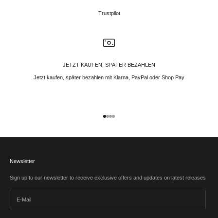
Trustpilot
JETZT KAUFEN, SPÄTER BEZAHLEN
Jetzt kaufen, später bezahlen mit Klarna, PayPal oder Shop Pay
Gehe zu Element 1
Gehe zu Element 2
Gehe zu Element 3
Gehe zu Element 4
Newsletter
Sign up to our newsletter to receive exclusive offers and updates on latest releases