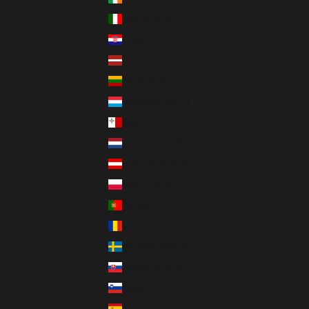
Italien (EUR €)
Kroatien (EUR €)
Lettland (EUR €)
Litauen (EUR €)
Luxemburg (EUR €)
Malta (EUR €)
Niederlande (EUR €)
Österreich (EUR €)
Polen (PLN zł)
Portugal (EUR €)
Rumänien (RON Lei)
Schweden (SEK kr)
Slowakei (EUR €)
Slowenien (EUR €)
Spanien (EUR €)