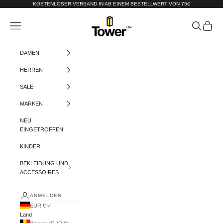
Zum Inhalt springen
KOSTENLOSER VERSAND IN AB EINEM BESTELLWERT VON 75€
Tower-London.De
Menü
Suchen
Warenko
DAMEN
HERREN
SALE
MARKEN
NEU
EINGETROFFEN
KINDER
BEKLEIDUNG UND
ACCESSOIRES
ANMELDEN
EUR €
Land