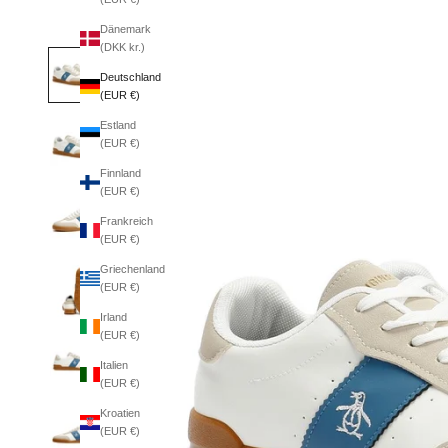
Dänemark
(DKK kr.)
Deutschland
(EUR €)
Estland
(EUR €)
Finnland
(EUR €)
Frankreich
(EUR €)
Griechenland
(EUR €)
Irland
(EUR €)
Italien
(EUR €)
Kroatien
(EUR €)