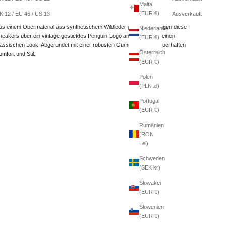
Malta
Weitere Bezahlmöglichkeiten
(EUR €)
K 12 / EU 46 / US 13
Ausverkauft
us einem Obermaterial aus synthetischem Wildleder gefertigt, verfügen diese
Niederlande
neakers über ein vintage gesticktes Penguin-Logo an der Seite für einen
(EUR €)
lassischen Look. Abgerundet mit einer robusten Gummisohle für dauerhaften
Österreich
omfort und Stil.
(EUR €)
Polen
(PLN zł)
Portugal
(EUR €)
Rumänien
(RON
Lei)
Schweden
(SEK kr)
Slowakei
(EUR €)
Slowenien
(EUR €)