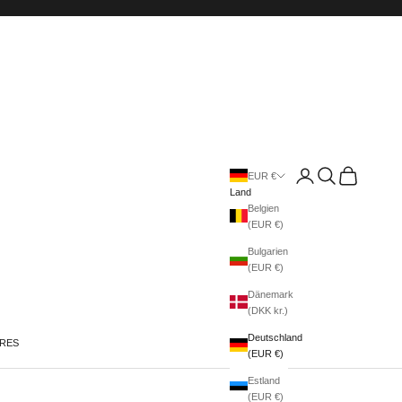
Anmelden
Suchen
Warenkorb
EUR €
Land
Belgien
(EUR €)
Bulgarien
(EUR €)
Dänemark
(DKK kr.)
Deutschland
IRES
(EUR €)
Estland
(EUR €)