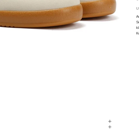
U
A
S
k
K