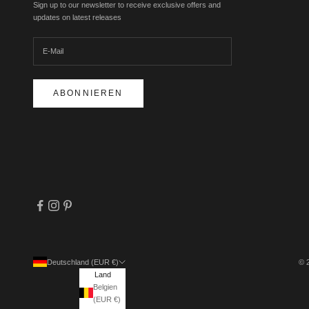
Sign up to our newsletter to receive exclusive offers and
updates on latest releases
ABONNIEREN
Deutschland (EUR €)
© 
Land
Belgien
(EUR €)