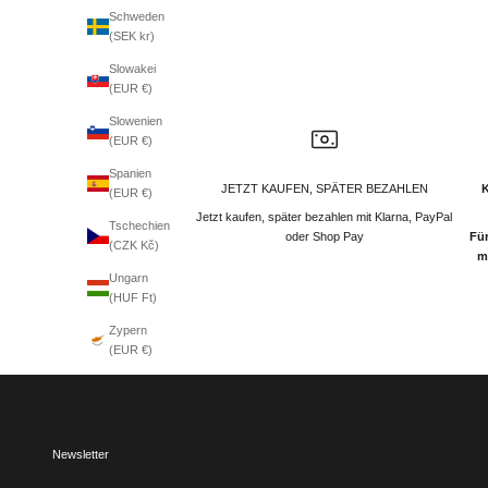
Schweden
(SEK kr)
Slowakei
(EUR €)
Slowenien
(EUR €)
Spanien
JETZT KAUFEN, SPÄTER BEZAHLEN
(EUR €)
Jetzt kaufen, später bezahlen mit Klarna, PayPal
Tschechien
oder Shop Pay
Für
(CZK Kč)
m
Ungarn
(HUF Ft)
Zypern
(EUR €)
Newsletter