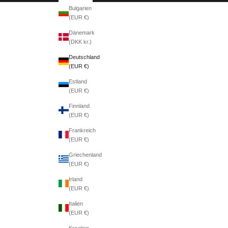
Bulgarien
(EUR €)
Dänemark
(DKK kr.)
Deutschland
(EUR €)
Estland
(EUR €)
Finnland
(EUR €)
Frankreich
(EUR €)
Griechenland
(EUR €)
Irland
(EUR €)
Italien
(EUR €)
Kroatien