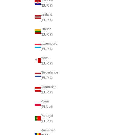
(EUR €)
Lettland
(EUR €)
Litauen
(EUR €)
Luxemburg
(EUR €)
Malta
(EUR €)
Niederlande
(EUR €)
Österreich
(EUR €)
Polen
(PLN zł)
Portugal
(EUR €)
Rumänien