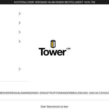
KOSTENLOSER VERSAND IN AB EINEM BESTELLWERT VON 75€
Tower-London.De
MEN
HERREN
SALE
MARKEN
NEU EINGETROFFEN
KINDER
BEKLEIDUNG UND ACCESSO
Dein Warenkorb ist leer