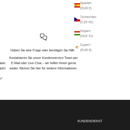
Spanien
(EUR €)
Tschechien
(CZK Kč)
Ungarn
(HUF Ft)
Zypern
(EUR €)
Haben Sie eine Frage oder benötigen Sie Hilfe?
Kontaktieren Sie unser Kundenservice-Team per
aber.
E-Mail oder Live-Chat – wir helfen Ihnen gerne
etzt
weiter
. Klicken Sie hier für weitere Informationen.
n*
KUNDENDIENST