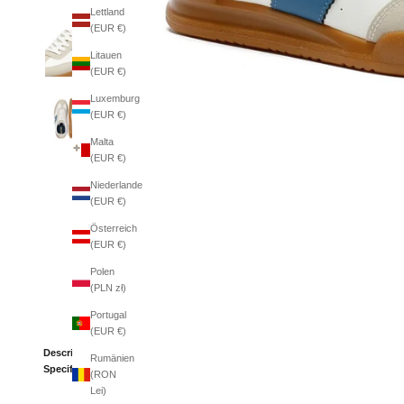
Lettland
(EUR €)
Litauen
(EUR €)
Luxemburg
(EUR €)
Malta
(EUR €)
Niederlande
(EUR €)
Österreich
(EUR €)
Polen
(PLN zł)
Portugal
(EUR €)
Description
Rumänien
Specifications
(RON
Lei)