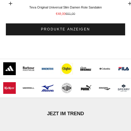
Optionen auswählen
Gehe zu Element
Teva Original Universal Slim Damen Rote Sandalen
Angebot
Regulärer Preis
€48,00
€61,00
PRODUKTE ANZEIGEN
STÖBERN
JEZT IM TREND