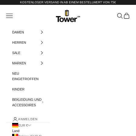
Zum Inhalt springen
KOSTENLOSER VERSAND IN AB EINEM BESTELLWERT VON 75€
Tower-London.De
Menü
Suchen
Warenko
DAMEN
HERREN
SALE
MARKEN
NEU
EINGETROFFEN
KINDER
BEKLEIDUNG UND
ACCESSOIRES
ANMELDEN
EUR €
Land