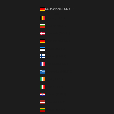
Deutschland (EUR €)
Land
Belgien (EUR €)
Bulgarien (EUR €)
Dänemark (DKK kr.)
Deutschland (EUR €)
Estland (EUR €)
Finnland (EUR €)
Frankreich (EUR €)
Griechenland (EUR €)
Irland (EUR €)
Italien (EUR €)
Kroatien (EUR €)
Lettland (EUR €)
Litauen (EUR €)