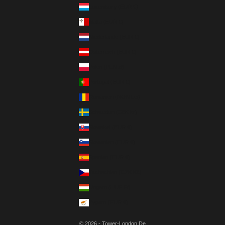
Luxemburg (EUR €)
Malta (EUR €)
Niederlande (EUR €)
Österreich (EUR €)
Polen (PLN zł)
Portugal (EUR €)
Rumänien (RON Lei)
Schweden (SEK kr)
Slowakei (EUR €)
Slowenien (EUR €)
Spanien (EUR €)
Tschechien (CZK Kč)
Ungarn (HUF Ft)
Zypern (EUR €)
© 2026 - Tower-London.De