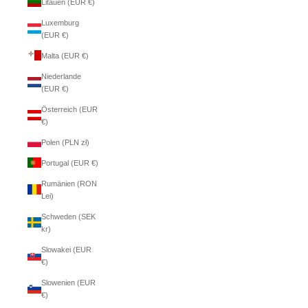
Litauen (EUR €)
Luxemburg
(EUR €)
Malta (EUR €)
Niederlande
(EUR €)
Österreich (EUR
€)
Polen (PLN zł)
Portugal (EUR €)
Rumänien (RON
Lei)
Schweden (SEK
kr)
Slowakei (EUR
€)
Slowenien (EUR
€)