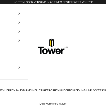
KOSTENLOSER VERSAND IN AB EINEM BESTELLWERT VON 75€
Tower-London.De
MEN
HERREN
SALE
MARKEN
NEU EINGETROFFEN
KINDER
BEKLEIDUNG UND ACCESSO
Dein Warenkorb ist leer