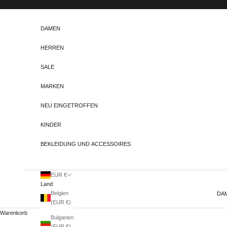
Zum Inhalt springen
DAMEN
HERREN
SALE
MARKEN
NEU EINGETROFFEN
KINDER
BEKLEIDUNG UND ACCESSOIRES
EUR €
Land
Belgien
DA
(EUR €)
Warenkorb
Bulgarien
(EUR €)