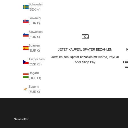
Schweden
(SEK kr)
Slowakei
(EUR €)
Slowenien
(EUR €)
Spanien
JETZT KAUFEN, SPÄTER BEZAHLEN
(EUR €)
Jetzt kaufen, später bezahlen mit Klarna, PayPal
Tschechien
oder Shop Pay
Für
(CZK Kč)
m
Ungarn
(HUF Ft)
Zypern
(EUR €)
Newsletter