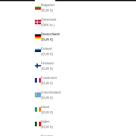
Bulgarien
(EUR €)
Dänemark
(DKK kr.)
Deutschland
(EUR €)
Estland
(EUR €)
Finnland
(EUR €)
Frankreich
(EUR €)
Griechenland
(EUR €)
Irland
(EUR €)
Italien
(EUR €)
Kroatien