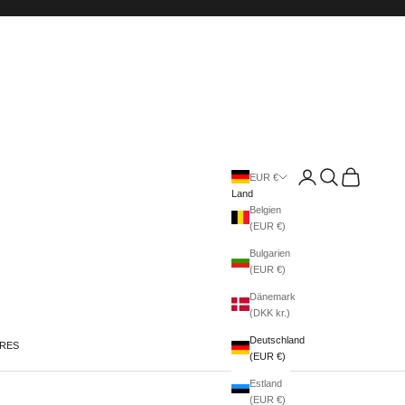
Anmelden
Suchen
Warenkorb
EUR €
Land
Belgien
(EUR €)
Bulgarien
(EUR €)
Dänemark
(DKK kr.)
Deutschland
IRES
(EUR €)
Estland
(EUR €)