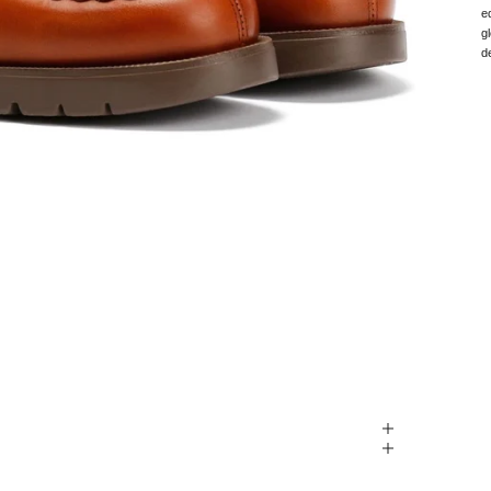
e
g
d