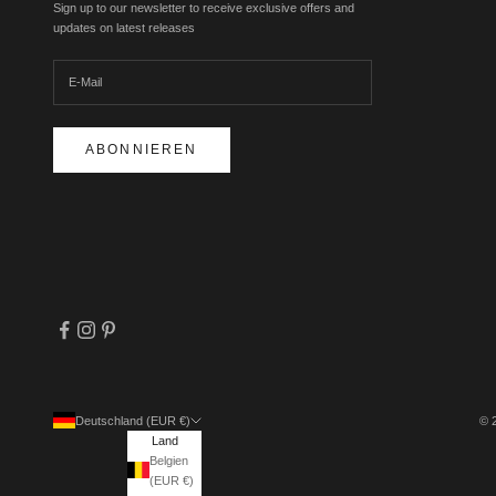
Sign up to our newsletter to receive exclusive offers and
updates on latest releases
ABONNIEREN
Deutschland (EUR €)
© 
Land
Belgien
(EUR €)