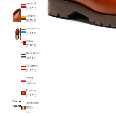
Lettland
(EUR €)
Litauen
(EUR €)
Luxemburg
(EUR €)
Malta
(EUR €)
Niederlande
(EUR €)
Österreich
(EUR €)
Polen
(PLN zł)
Portugal
(EUR €)
Description
Rumänien
Specifications
(RON
Lei)