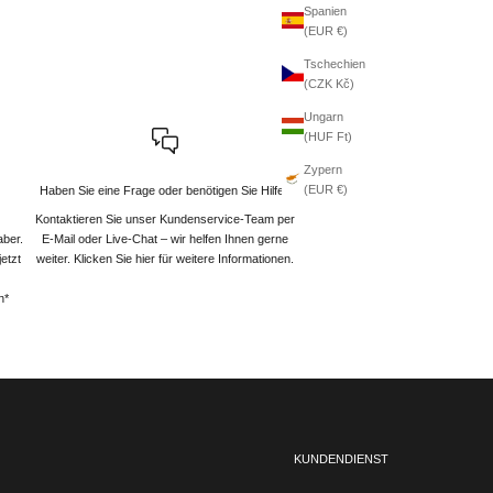
Spanien
(EUR €)
Tschechien
(CZK Kč)
Ungarn
(HUF Ft)
Zypern
(EUR €)
Haben Sie eine Frage oder benötigen Sie Hilfe?
Kontaktieren Sie unser Kundenservice-Team per
aber.
E-Mail oder Live-Chat – wir helfen Ihnen gerne
etzt
weiter
. Klicken Sie hier für weitere Informationen.
n*
KUNDENDIENST