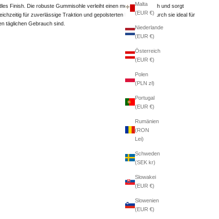
Malta
dles Finish. Die robuste Gummisohle verleiht einen modernen Touch und sorgt
(EUR €)
leichzeitig für zuverlässige Traktion und gepolsterten Komfort, wodurch sie ideal für
en täglichen Gebrauch sind.
Niederlande
(EUR €)
Österreich
(EUR €)
Polen
(PLN zł)
Portugal
(EUR €)
Rumänien
(RON
Lei)
Schweden
(SEK kr)
Slowakei
(EUR €)
Slowenien
(EUR €)