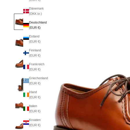
Dänemark
(DKK kr.)
Deutschland
(EUR €)
Estland
(EUR €)
Finnland
(EUR €)
Frankreich
(EUR €)
Griechenland
(EUR €)
Irland
(EUR €)
Italien
(EUR €)
Kroatien
(EUR €)