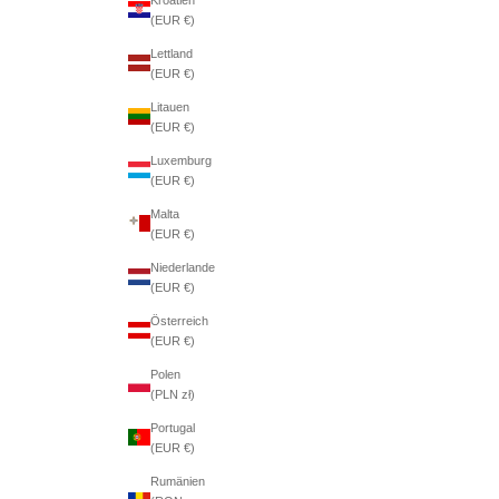
(EUR €)
Lettland
(EUR €)
Litauen
(EUR €)
Luxemburg
(EUR €)
Malta
(EUR €)
Niederlande
(EUR €)
Österreich
(EUR €)
Polen
(PLN zł)
Portugal
(EUR €)
Rumänien