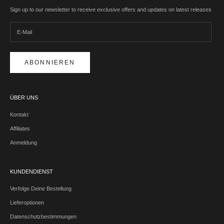
Sign up to our newsletter to receive exclusive offers and updates on latest releases
ABONNIEREN
ÜBER UNS
Kontakt
Affiliates
Anmeldung
KUNDENDIENST
Verfolge Deine Bestellung
Lieferoptionen
Datenschutzbestimmungen