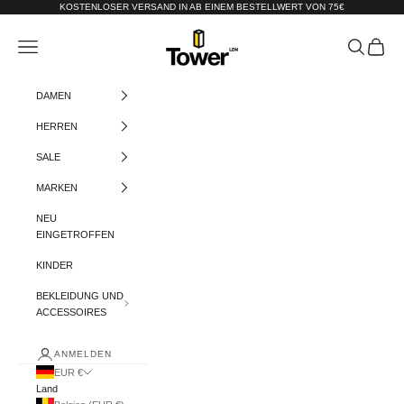
Zum Inhalt springen
KOSTENLOSER VERSAND IN AB EINEM BESTELLWERT VON 75€
Tower-London.De
Menü
Suchen
Warenko
DAMEN
HERREN
SALE
MARKEN
NEU
EINGETROFFEN
KINDER
BEKLEIDUNG UND
ACCESSOIRES
ANMELDEN
EUR €
Land