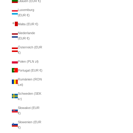
Litauen (EUR €)
Luxemburg
(EUR €)
Malta (EUR €)
Niederlande
(EUR €)
Österreich (EUR
€)
Polen (PLN zł)
Portugal (EUR €)
Rumänien (RON
Lei)
Schweden (SEK
kr)
Slowakei (EUR
€)
Slowenien (EUR
€)