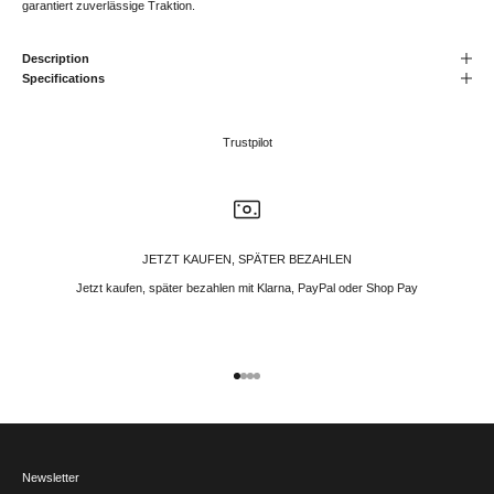
garantiert zuverlässige Traktion.
Description
Specifications
Trustpilot
JETZT KAUFEN, SPÄTER BEZAHLEN
Jetzt kaufen, später bezahlen mit Klarna, PayPal oder Shop Pay
Gehe zu Element 1
Gehe zu Element 2
Gehe zu Element 3
Gehe zu Element 4
Newsletter