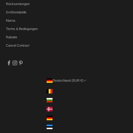
Rücksendungen
Größentabelle
Klarna
Terms & Bedingungen
Rabatte
Cancel Contract
Deutschland (EUR €)
Land
Belgien (EUR €)
Bulgarien (EUR €)
Dänemark (DKK kr.)
Deutschland (EUR €)
Estland (EUR €)