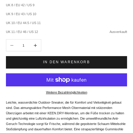
UK 8 / EU 42 / US 9
UK 9 / EU 43 / US 10
UK 10 / EU 44.5 / US 11
UK 11 / EU 46 / US 12
Ausverkauft
Anzahl verringern
Anzahl erhöhen
IN DEN WARENKORB
Weitere Bezahlmöglichkeiten
Leichte, wasserdichte Outdoor-Sneaker, die für Komfort und Vielseitigkeit gebaut
sind. Das atmungsaktive Performance-Mesh-Obermaterial mit stützenden
Überzügen arbeitet mit einer KEEN.DRY-Membran, um die Füße trocken zu halten
und gleichzeitig eine Luftzirkulation zu ermöglichen. Die umweltfreundliche Anti-
Geruch-Technologie sorgt für Frische, während die gepolsterte Schaum-Mittelsohle
Stoßdämpfung und dauerhaften Komfort bietet. Eine strapazierfähige Gummisohle