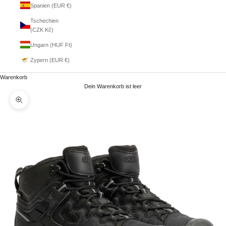
Spanien (EUR €)
Tschechien
(CZK Kč)
Ungarn (HUF Ft)
Zypern (EUR €)
Warenkorb
Dein Warenkorb ist leer
Bild vergrößern