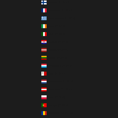
Finnland (EUR €)
Frankreich (EUR €)
Griechenland (EUR €)
Irland (EUR €)
Italien (EUR €)
Kroatien (EUR €)
Lettland (EUR €)
Litauen (EUR €)
Luxemburg (EUR €)
Malta (EUR €)
Niederlande (EUR €)
Österreich (EUR €)
Polen (PLN zł)
Portugal (EUR €)
Rumänien (RON Lei)