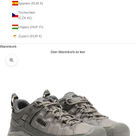
Spanien (EUR €)
Tschechien
(CZK Kč)
Ungarn (HUF Ft)
Zypern (EUR €)
Warenkorb
Dein Warenkorb ist leer
Bild vergrößern