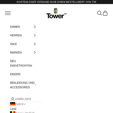
Zum Inhalt springen
KOSTENLOSER VERSAND IN AB EINEM BESTELLWERT VON 75€
Tower-London.De
Menü
Suchen
Warenko
DAMEN
HERREN
SALE
MARKEN
NEU
EINGETROFFEN
KINDER
BEKLEIDUNG UND
ACCESSOIRES
ANMELDEN
EUR €
Land