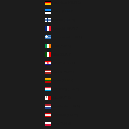
Deutschland (EUR €)
Estland (EUR €)
Finnland (EUR €)
Frankreich (EUR €)
Griechenland (EUR €)
Irland (EUR €)
Italien (EUR €)
Kroatien (EUR €)
Lettland (EUR €)
Litauen (EUR €)
Luxemburg (EUR €)
Malta (EUR €)
Niederlande (EUR €)
Österreich (EUR €)
Polen (PLN zł)