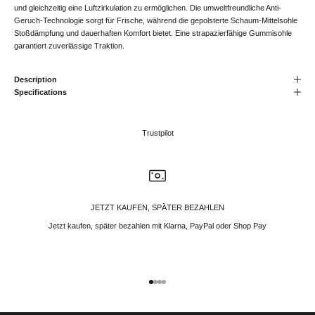
und gleichzeitig eine Luftzirkulation zu ermöglichen. Die umweltfreundliche Anti-
Geruch-Technologie sorgt für Frische, während die gepolsterte Schaum-Mittelsohle
Stoßdämpfung und dauerhaften Komfort bietet. Eine strapazierfähige Gummisohle
garantiert zuverlässige Traktion.
Description
Specifications
Trustpilot
JETZT KAUFEN, SPÄTER BEZAHLEN
Jetzt kaufen, später bezahlen mit Klarna, PayPal oder Shop Pay
Gehe zu Element 1
Gehe zu Element 2
Gehe zu Element 3
Gehe zu Element 4