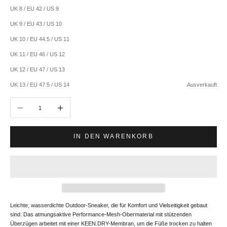
UK 8 / EU 42 / US 9
UK 9 / EU 43 / US 10
UK 10 / EU 44.5 / US 11
UK 11 / EU 46 / US 12
UK 12 / EU 47 / US 13
UK 13 / EU 47.5 / US 14
Ausverkauft
Anzahl verringern
Anzahl erhöhen
IN DEN WARENKORB
Leichte, wasserdichte Outdoor-Sneaker, die für Komfort und Vielseitigkeit gebaut
sind. Das atmungsaktive Performance-Mesh-Obermaterial mit stützenden
Überzügen arbeitet mit einer KEEN.DRY-Membran, um die Füße trocken zu halten