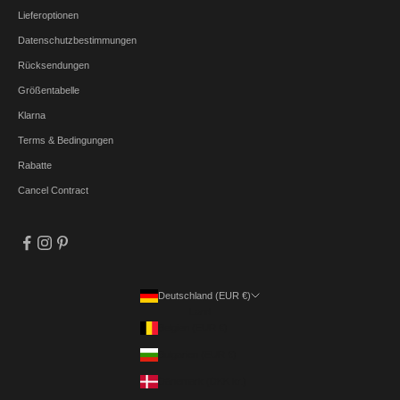
Lieferoptionen
Datenschutzbestimmungen
Rücksendungen
Größentabelle
Klarna
Terms & Bedingungen
Rabatte
Cancel Contract
Deutschland (EUR €)
Land
Belgien (EUR €)
Bulgarien (EUR €)
Dänemark (DKK kr.)