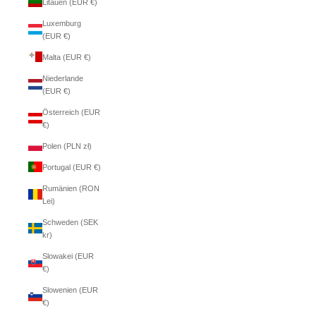
Litauen (EUR €)
Luxemburg
(EUR €)
Malta (EUR €)
Niederlande
(EUR €)
Österreich (EUR
€)
Polen (PLN zł)
Portugal (EUR €)
Rumänien (RON
Lei)
Schweden (SEK
kr)
Slowakei (EUR
€)
Slowenien (EUR
€)