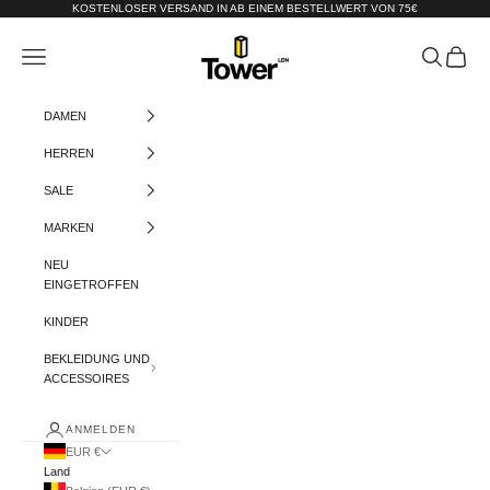
Zum Inhalt springen
KOSTENLOSER VERSAND IN AB EINEM BESTELLWERT VON 75€
Tower-London.De
Menü
Suchen
Warenko
DAMEN
HERREN
SALE
MARKEN
NEU
EINGETROFFEN
KINDER
BEKLEIDUNG UND
ACCESSOIRES
ANMELDEN
EUR €
Land