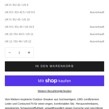
UK 8 / EU 42 / US 9
UK 8.5 / EU 42.5 / US 9.5
Ausverkauft
UK 9 / EU 43 / US 10
UK 9.5 / EU 44 / US 10.5
Ausverkauft
UK 10 / EU 44.5 / US 11
Ausverkauft
UK 11 / EU 46 / US 12
Ausverkauft
Anzahl verringern
Anzahl erhöhen
IN DEN WARENKORB
Weitere Bezahlmöglichkeiten
Vom Klettern inspirierte Outdoor-Sneaker aus hochwertigem, LWG-zertifiziertem
Leder und Contoured Fit für einen engen, komfortablen Sitz. Herausnehmbares,
gepolstertes Schaumstofffußbett, umweltfreundlich gegen Gerüche und rutschfeste