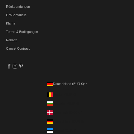
Rücksendungen
Größentabelle
Klarna
Terms & Bedingungen
Rabatte
Cancel Contract
Deutschland (EUR €)
Land
Belgien (EUR €)
Bulgarien (EUR €)
Dänemark (DKK kr.)
Deutschland (EUR €)
Estland (EUR €)