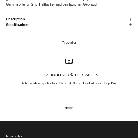
Gummisohle für Grip, Haltbarkeit und den täglichen Gebrauch.
Description
Specifications
Trustpilot
JETZT KAUFEN, SPÄTER BEZAHLEN
Jetzt kaufen, später bezahlen mit Klarna, PayPal oder Shop Pay
Gehe zu Element 1
Gehe zu Element 2
Gehe zu Element 3
Gehe zu Element 4
Newsletter