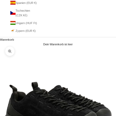
Spanien (EUR €)
Tschechien
(CZK Kč)
Ungarn (HUF Ft)
Zypern (EUR €)
Warenkorb
Dein Warenkorb ist leer
Bild vergrößern