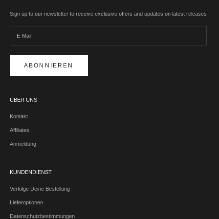
Sign up to our newsletter to receive exclusive offers and updates on latest releases
ABONNIEREN
ÜBER UNS
Kontakt
Affiliates
Anmeldung
KUNDENDIENST
Verfolge Deine Bestellung
Lieferoptionen
Datenschutzbestimmungen