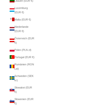
Litauen (EUR €)
Luxemburg
(EUR €)
Malta (EUR €)
Niederlande
(EUR €)
Österreich (EUR
€)
Polen (PLN zł)
Portugal (EUR €)
Rumänien (RON
Lei)
Schweden (SEK
kr)
Slowakei (EUR
€)
Slowenien (EUR
€)