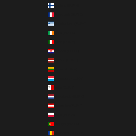
Finnland (EUR €)
Frankreich (EUR €)
Griechenland (EUR €)
Irland (EUR €)
Italien (EUR €)
Kroatien (EUR €)
Lettland (EUR €)
Litauen (EUR €)
Luxemburg (EUR €)
Malta (EUR €)
Niederlande (EUR €)
Österreich (EUR €)
Polen (PLN zł)
Portugal (EUR €)
Rumänien (RON Lei)