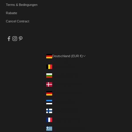
Terms & Bedingungen
Rabatte
Cancel Contract
Deutschland (EUR €)
Land
Belgien (EUR €)
Bulgarien (EUR €)
Dänemark (DKK kr.)
Deutschland (EUR €)
Estland (EUR €)
Finnland (EUR €)
Frankreich (EUR €)
Griechenland (EUR €)