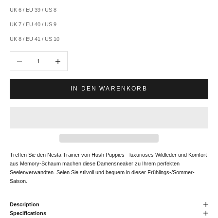
UK 6 / EU 39 / US 8
UK 7 / EU 40 / US 9
UK 8 / EU 41 / US 10
Anzahl verringern
Anzahl erhöhen
IN DEN WARENKORB
Treffen Sie den Nesta Trainer von Hush Puppies - luxuriöses Wildleder und Komfort
aus Memory-Schaum machen diese Damensneaker zu Ihrem perfekten
Seelenverwandten. Seien Sie stilvoll und bequem in dieser Frühlings-/Sommer-
Saison.
Description
Specifications