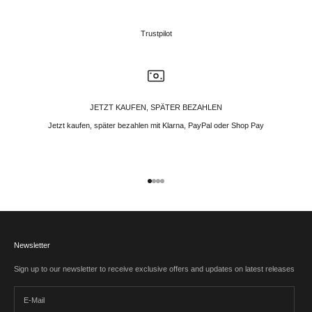
Trustpilot
JETZT KAUFEN, SPÄTER BEZAHLEN
Jetzt kaufen, später bezahlen mit Klarna, PayPal oder Shop Pay
Gehe zu Element 1
Gehe zu Element 2
Gehe zu Element 3
Gehe zu Element 4
Newsletter
Sign up to our newsletter to receive exclusive offers and updates on latest releases