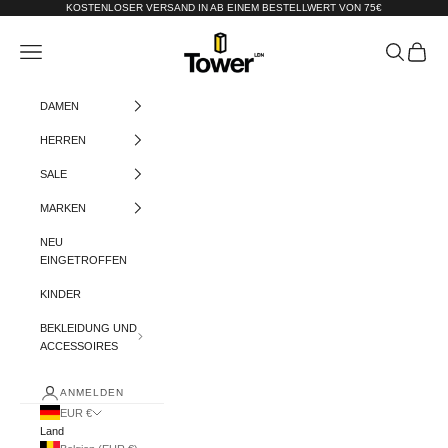
Zum Inhalt springen
KOSTENLOSER VERSAND IN AB EINEM BESTELLWERT VON 75€
Tower-London.De
Menü
Suchen
Warenko
DAMEN
HERREN
SALE
MARKEN
NEU
EINGETROFFEN
KINDER
BEKLEIDUNG UND
ACCESSOIRES
ANMELDEN
EUR €
Land