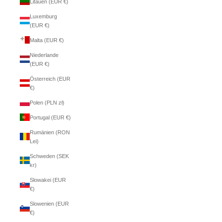
Litauen (EUR €)
Luxemburg
(EUR €)
Malta (EUR €)
Niederlande
(EUR €)
Österreich (EUR
€)
Polen (PLN zł)
Portugal (EUR €)
Rumänien (RON
Lei)
Schweden (SEK
kr)
Slowakei (EUR
€)
Slowenien (EUR
€)