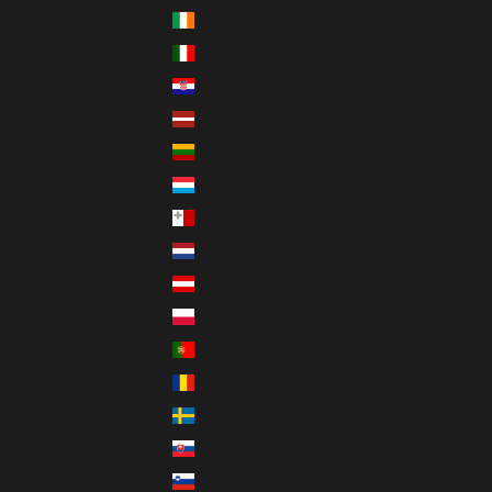
Irland (EUR €)
Italien (EUR €)
Kroatien (EUR €)
Lettland (EUR €)
Litauen (EUR €)
Luxemburg (EUR €)
Malta (EUR €)
Niederlande (EUR €)
Österreich (EUR €)
Polen (PLN zł)
Portugal (EUR €)
Rumänien (RON Lei)
Schweden (SEK kr)
Slowakei (EUR €)
Slowenien (EUR €)