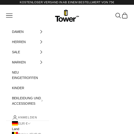
Zum Inhalt springen
KOSTENLOSER VERSAND IN AB EINEM BESTELLWERT VON 75€
Tower-London.De
Menü
Suchen
Warenko
DAMEN
HERREN
SALE
MARKEN
NEU
EINGETROFFEN
KINDER
BEKLEIDUNG UND
ACCESSOIRES
ANMELDEN
EUR €
Land