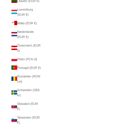
Litauen (EUR €)
Luxemburg
(EUR €)
Malta (EUR €)
Niederlande
(EUR €)
Österreich (EUR
€)
Polen (PLN zł)
Portugal (EUR €)
Rumänien (RON
Lei)
Schweden (SEK
kr)
Slowakei (EUR
€)
Slowenien (EUR
€)