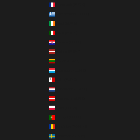
Frankreich (EUR €)
Griechenland (EUR €)
Irland (EUR €)
Italien (EUR €)
Kroatien (EUR €)
Lettland (EUR €)
Litauen (EUR €)
Luxemburg (EUR €)
Malta (EUR €)
Niederlande (EUR €)
Österreich (EUR €)
Polen (PLN zł)
Portugal (EUR €)
Rumänien (RON Lei)
Schweden (SEK kr)