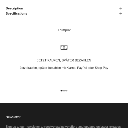
Description
Specifications
Trustpilot
JETZT KAUFEN, SPÄTER BEZAHLEN
Jetzt kaufen, später bezahlen mit Klarna, PayPal oder Shop Pay
Gehe zu Element 1
Gehe zu Element 2
Gehe zu Element 3
Gehe zu Element 4
Newsletter
Sign up to our newsletter to receive exclusive offers and updates on latest releases