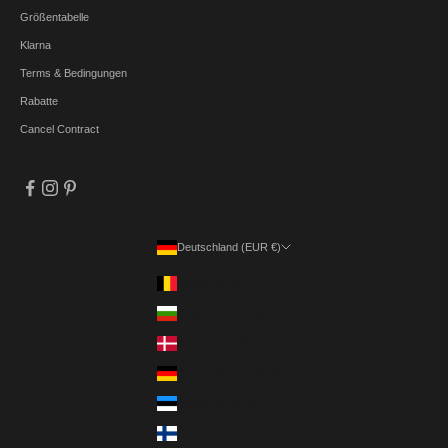
Größentabelle
Klarna
Terms & Bedingungen
Rabatte
Cancel Contract
Deutschland (EUR €)
Land
Belgien (EUR €)
Bulgarien (EUR €)
Dänemark (DKK kr.)
Deutschland (EUR €)
Estland (EUR €)
Finnland (EUR €)