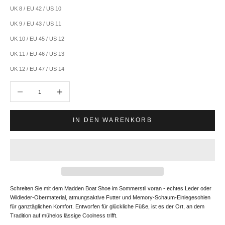
UK 8 / EU 42 / US 10
UK 9 / EU 43 / US 11
UK 10 / EU 45 / US 12
UK 11 / EU 46 / US 13
UK 12 / EU 47 / US 14
Anzahl verringern
Anzahl erhöhen
IN DEN WARENKORB
Schreiten Sie mit dem Madden Boat Shoe im Sommerstil voran - echtes Leder oder
Wildleder-Obermaterial, atmungsaktive Futter und Memory-Schaum-Einlegesohlen
für ganztäglichen Komfort. Entworfen für glückliche Füße, ist es der Ort, an dem
Tradition auf mühelos lässige Coolness trifft.