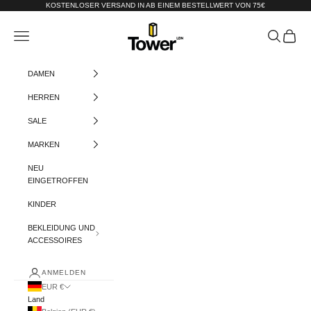
Zum Inhalt springen
KOSTENLOSER VERSAND IN AB EINEM BESTELLWERT VON 75€
Tower-London.De
Menü
Suchen
Warenko
DAMEN
HERREN
SALE
MARKEN
NEU
EINGETROFFEN
KINDER
BEKLEIDUNG UND
ACCESSOIRES
ANMELDEN
EUR €
Land