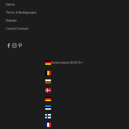
Klarna
Terms & Bedingungen
Rabatte
Cancel Contract
Deutschland (EUR €)
Land
Belgien (EUR €)
Bulgarien (EUR €)
Dänemark (DKK kr.)
Deutschland (EUR €)
Estland (EUR €)
Finnland (EUR €)
Frankreich (EUR €)