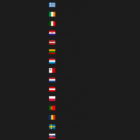
Griechenland (EUR €)
Irland (EUR €)
Italien (EUR €)
Kroatien (EUR €)
Lettland (EUR €)
Litauen (EUR €)
Luxemburg (EUR €)
Malta (EUR €)
Niederlande (EUR €)
Österreich (EUR €)
Polen (PLN zł)
Portugal (EUR €)
Rumänien (RON Lei)
Schweden (SEK kr)
Slowakei (EUR €)