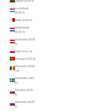
Litauen (EUR €)
Luxemburg
(EUR €)
Malta (EUR €)
Niederlande
(EUR €)
Österreich (EUR
€)
Polen (PLN zł)
Portugal (EUR €)
Rumänien (RON
Lei)
Schweden (SEK
kr)
Slowakei (EUR
€)
Slowenien (EUR
€)