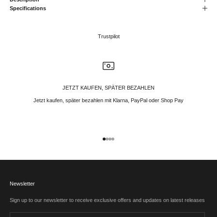
Specifications
Trustpilot
JETZT KAUFEN, SPÄTER BEZAHLEN
Jetzt kaufen, später bezahlen mit Klarna, PayPal oder Shop Pay
Gehe zu Element 1
Gehe zu Element 2
Gehe zu Element 3
Gehe zu Element 4
Newsletter
Sign up to our newsletter to receive exclusive offers and updates on latest releases