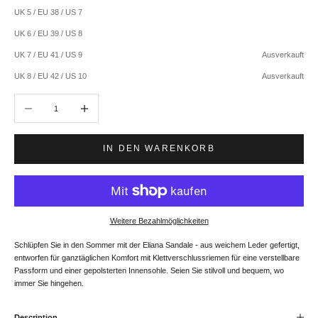
UK 5 / EU 38 / US 7
UK 6 / EU 39 / US 8
UK 7 / EU 41 / US 9
Ausverkauft
UK 8 / EU 42 / US 10
Ausverkauft
Anzahl verringern
Anzahl erhöhen
IN DEN WARENKORB
Weitere Bezahlmöglichkeiten
Schlüpfen Sie in den Sommer mit der Eliana Sandale - aus weichem Leder gefertigt,
entworfen für ganztäglichen Komfort mit Klettverschlussriemen für eine verstellbare
Passform und einer gepolsterten Innensohle. Seien Sie stilvoll und bequem, wo
immer Sie hingehen.
Description