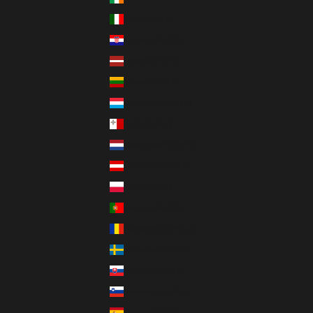
Italien (EUR €)
Kroatien (EUR €)
Lettland (EUR €)
Litauen (EUR €)
Luxemburg (EUR €)
Malta (EUR €)
Niederlande (EUR €)
Österreich (EUR €)
Polen (PLN zł)
Portugal (EUR €)
Rumänien (RON Lei)
Schweden (SEK kr)
Slowakei (EUR €)
Slowenien (EUR €)
Spanien (EUR €)