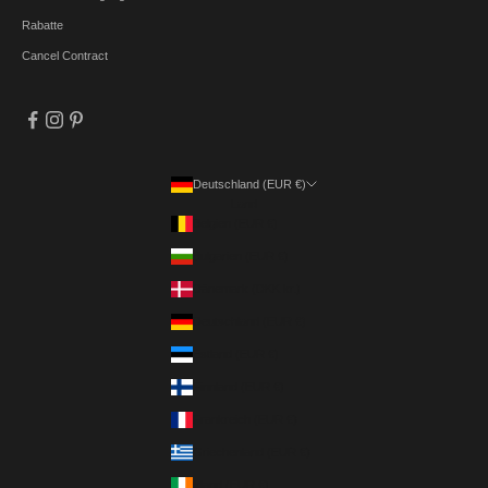
Rabatte
Cancel Contract
Deutschland (EUR €)
Land
Belgien (EUR €)
Bulgarien (EUR €)
Dänemark (DKK kr.)
Deutschland (EUR €)
Estland (EUR €)
Finnland (EUR €)
Frankreich (EUR €)
Griechenland (EUR €)
Irland (EUR €)