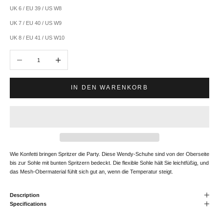
UK 6 / EU 39 / US W8
UK 7 / EU 40 / US W9
UK 8 / EU 41 / US W10
Anzahl verringern
Anzahl erhöhen
IN DEN WARENKORB
Wie Konfetti bringen Spritzer die Party. Diese Wendy-Schuhe sind von der Oberseite
bis zur Sohle mit bunten Spritzern bedeckt. Die flexible Sohle hält Sie leichtfüßig, und
das Mesh-Obermaterial fühlt sich gut an, wenn die Temperatur steigt.
Description
Specifications