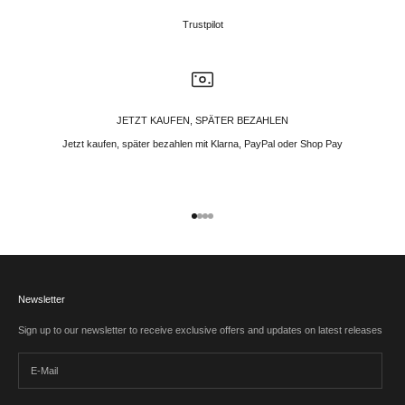
Trustpilot
JETZT KAUFEN, SPÄTER BEZAHLEN
Jetzt kaufen, später bezahlen mit Klarna, PayPal oder Shop Pay
Gehe zu Element 1
Gehe zu Element 2
Gehe zu Element 3
Gehe zu Element 4
Newsletter
Sign up to our newsletter to receive exclusive offers and updates on latest releases