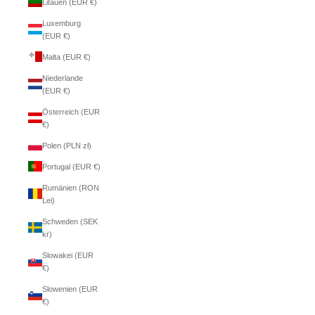
Litauen (EUR €)
Luxemburg
(EUR €)
Malta (EUR €)
Niederlande
(EUR €)
Österreich (EUR
€)
Polen (PLN zł)
Portugal (EUR €)
Rumänien (RON
Lei)
Schweden (SEK
kr)
Slowakei (EUR
€)
Slowenien (EUR
€)