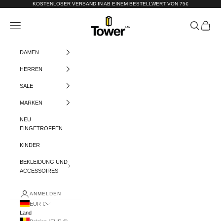
Zum Inhalt springen
KOSTENLOSER VERSAND IN AB EINEM BESTELLWERT VON 75€
Tower-London.De
Menü
Suchen
Warenko
DAMEN
HERREN
SALE
MARKEN
NEU
EINGETROFFEN
KINDER
BEKLEIDUNG UND
ACCESSOIRES
ANMELDEN
EUR €
Land