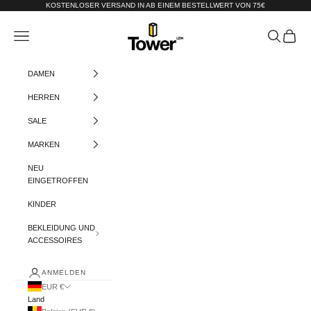
Zum Inhalt springen
KOSTENLOSER VERSAND IN AB EINEM BESTELLWERT VON 75€
Tower-London.De
Menü
Suchen
Warenko
DAMEN
HERREN
SALE
MARKEN
NEU
EINGETROFFEN
KINDER
BEKLEIDUNG UND
ACCESSOIRES
ANMELDEN
EUR €
Land