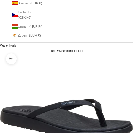
Spanien (EUR €)
Tschechien
(CZK Kč)
Ungarn (HUF Ft)
Zypern (EUR €)
Warenkorb
Dein Warenkorb ist leer
Bild vergrößern