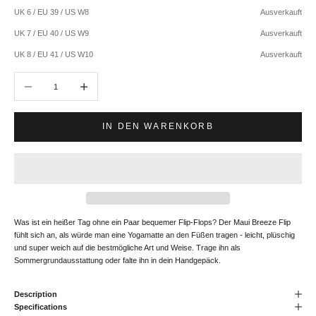
UK 6 / EU 39 / US W8
Ausverkauft
UK 7 / EU 40 / US W9
Ausverkauft
UK 8 / EU 41 / US W10
Ausverkauft
Anzahl verringern
Anzahl erhöhen
IN DEN WARENKORB
Was ist ein heißer Tag ohne ein Paar bequemer Flip-Flops? Der Maui Breeze Flip
fühlt sich an, als würde man eine Yogamatte an den Füßen tragen - leicht, plüschig
und super weich auf die bestmögliche Art und Weise. Trage ihn als
Sommergrundausstattung oder falte ihn in dein Handgepäck.
Description
Specifications