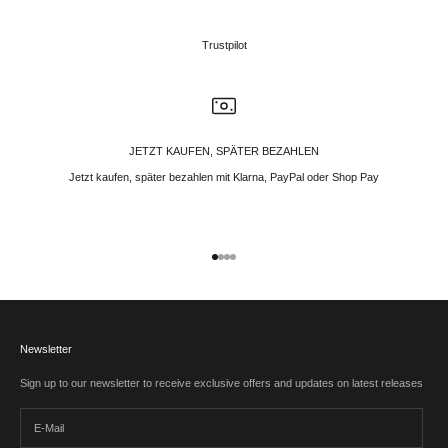
Trustpilot
JETZT KAUFEN, SPÄTER BEZAHLEN
Jetzt kaufen, später bezahlen mit Klarna, PayPal oder Shop Pay
Gehe zu Element 1
Gehe zu Element 2
Gehe zu Element 3
Gehe zu Element 4
Newsletter
Sign up to our newsletter to receive exclusive offers and updates on latest releases