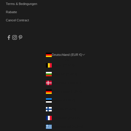
Terms & Bedingungen
Rabatte
Cancel Contract
Deutschland (EUR €)
Land
Belgien (EUR €)
Bulgarien (EUR €)
Dänemark (DKK kr.)
Deutschland (EUR €)
Estland (EUR €)
Finnland (EUR €)
Frankreich (EUR €)
Griechenland (EUR €)