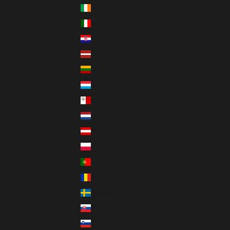
Irland (EUR €)
Italien (EUR €)
Kroatien (EUR €)
Lettland (EUR €)
Litauen (EUR €)
Luxemburg (EUR €)
Malta (EUR €)
Niederlande (EUR €)
Österreich (EUR €)
Polen (PLN zł)
Portugal (EUR €)
Rumänien (RON Lei)
Schweden (SEK kr)
Slowakei (EUR €)
Slowenien (EUR €)