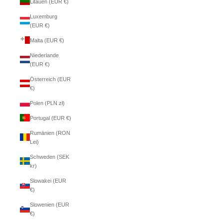
Litauen (EUR €)
Luxemburg
(EUR €)
Malta (EUR €)
Niederlande
(EUR €)
Österreich (EUR
€)
Polen (PLN zł)
Portugal (EUR €)
Rumänien (RON
Lei)
Schweden (SEK
kr)
Slowakei (EUR
€)
Slowenien (EUR
€)